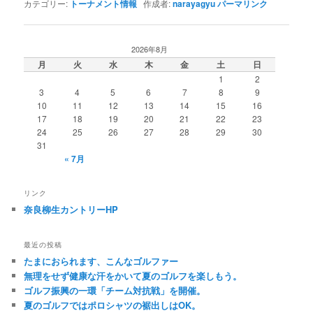
カテゴリー:
トーナメント情報
作成者:
narayagyu
パーマリンク
2026年8月
月
火
水
木
金
土
日
1
2
3
4
5
6
7
8
9
10
11
12
13
14
15
16
17
18
19
20
21
22
23
24
25
26
27
28
29
30
31
« 7月
リンク
奈良柳生カントリーHP
最近の投稿
たまにおられます、こんなゴルファー
無理をせず健康な汗をかいて夏のゴルフを楽しもう。
ゴルフ振興の一環「チーム対抗戦」を開催。
夏のゴルフではポロシャツの裾出しはOK。