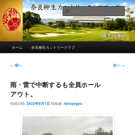
メ
季節の話題、クラブの出来事、コースの改修・更新作業、ゴルフに関する随
筆、喜怒哀楽などを気まぐれに発信します。
イ
検
ン
索
コ
奈良柳生カントリークラブ総支配人
ン
ブログ
テ
ン
メ
ツ
ホーム
奈良柳生カントリークラブ
イ
へ
ン
移
メ
投
←
前へ
次へ
→
動
ニ
稿
ュ
ナ
ー
雨・雷で中断するも全員ホール
ビ
ゲ
アウト。
ー
シ
投稿日時:
2022年9月1日
投稿者:
narayagyu
ョ
ン