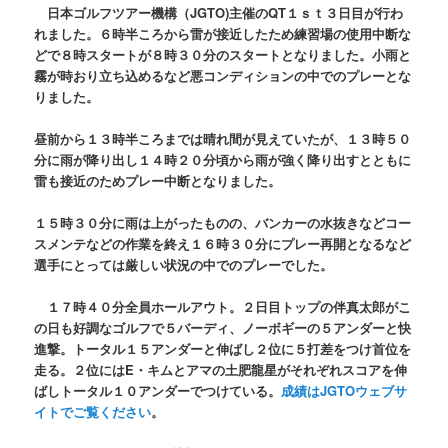
日本ゴルフツアー機構（JGTO)主催のQT１ｓｔ３日目が行わ
れました。６時半ころから雷が接近したため練習場の使用中断な
どで８時スタートが８時３０分のスタートとなりました。小雨と
霧が時おり立ち込めるなど悪コンディションの中でのプレーとな
りました。
昼前から１３時半ころまでは晴れ間が見えていたが、１３時５０
分に雨が降り出し１４時２０分頃から雨が強く降り出すとともに
雷も接近のためプレー中断となりました。
１５時３０分に雨は上がったものの、バンカーの水抜きなどコー
スメンテなどの作業を終え１６時３０分にプレー再開となるなど
選手にとっては厳しい状況の中でのプレーでした。
１７時４０分全員ホールアウト。２日目トップの伴真太郎がこ
の日も好調なゴルフで５バーディ、ノーボギーの５アンダーと快
進撃。トータル１５アンダーと伸ばし２位に５打差をつけ首位を
走る。２位にはE・キムとアマの土肥龍星がそれぞれスコアを伸
ばしトータル１０アンダーでつけている。
成績はJGTOウェブサ
イトでご覧ください
。