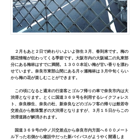
２月もあと２日で終わりいよいよ弥生３月、春到来です。梅の
開花情報が伝わってくる季節です。大阪市内の大阪城二の丸東部
分にある梅林はすでに満開。１３００本近い梅が甘い香りを漂わ
せています。奈良市東部山間にある月ヶ瀬梅林は３月中旬くらい
から梅の花が楽しむことができます。
この頃になると週末の行楽客とゴルフ帰りの車で奈良市内は大
渋滞となります。とくに国道３６９号を利用するレイクフォレス
ト、奈良柳生、奈良の杜、新奈良などのゴルフ客の帰りは般若寺
交差点から数珠繋ぎの大渋滞となりますが、３月１５日からこの
渋滞道路が解消されます。
国道３６９号の中ノ川交差点から奈良市内方面へ６００メート
ル下った右側から建設中だった新バイパスがようやく開通しま