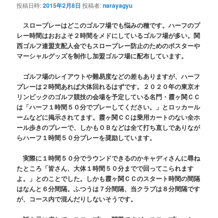
投稿日時:
2015年2月8日
投稿者:
narayagyu
スロープレーはどこのゴルフ場でも悩みの種です。ハーフのプ
レー時間はおおよそ２時間をメドにしているゴルフ場が多い。関
西ゴルフ連盟支配人会でもスロープレー防止のためのポスターや
マーシャルグッズを制作し加盟ゴルフ場に配布しています。
ゴルフ場のレイアウトや難易度などの差もありますが、ハーフ
プレーは２時間あれば大体回れるはずです。２０２０年の東京オ
リンピックのゴルフ競技の会場を予定している名門・霞ヶ関ＣＣ
は「ハーフ１時間５０分でプレーしてください。」とロッカール
ームなどに掲示されてます。霞ヶ関ＣＣは乗用カートのない全ホ
ール歩きのプレーで、しかもＯＢなどは全て打ち直しでありなが
らハーフ１時間５０分プレーを奨励しています。
実際に１時間５０分でラウンドできるのかキャディさんに尋ね
たところ「皆さん、大体１時間５０分までで回ってこられます
よ。」とのことでした。しかも霞ヶ関ＣＣのスタート時間の間隔
はなんと６分間隔。ふつうは７分間隔、当クラブは８分間隔です
が、コース内で混んだりしないそうです。