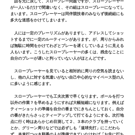
話を元に戻して、スロープレー問題ですが、スロープレーヤー
が一人いるだけで間違いなく、その組はスロープレーになってし
まいます。スロープレーヤーは同伴競技者のみならず後続組にも
多大な迷惑をかけてしまいます。
人には一定のプレーリズムがありますし、アドレスしてショッ
トするまでに一定のルーティーンがあります。が、周りからみれ
ば無駄に時間をかけてわざとプレーを遅くしているように見える
人もいます。こうしたスロープレーヤーの多くは、残念なことに
自分のプレーが遅いと判っていない人がほとんどです。
スロープレーヤーを見ていると相対的に周りの空気を読まない
し、他の人に対する気遣いがない自己中心的なマイペース型の人
に多いように感じます。
スロープレーヤーでも工夫次第で早くなります。ボールを打つ
以外の作業？を早めるようにすれば大幅短縮になります。例えば
ティーショットの準備を自分の番までにきちんとしておく。自分
の番がきたらさっとティーアップして打てるようにする。次打地
点に行く時はあらかじめ目測して２、３本のクラブを持っていく
とか、グリーン周りなどでは必ずしも「遠球先打」にこだわら
ず、本来打つべき順番の人が準備できていなければ「お先に打ち