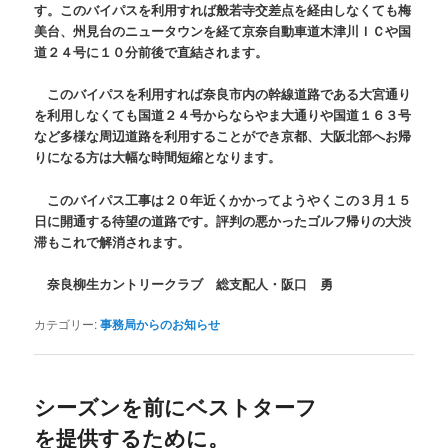
す。このバイパスを利用すれば般若寺交差点を経由しなくても梅
美台、州見台のニュータウンを経て京奈自動車道木津川ＩＣや国
道２４号に１０分前後で直結されます。
このバイパスを利用すれば奈良市内の幹線道路である大宮通り
を利用しなくても国道２４号からならやま大通りや国道１６３号
など多様な周辺道路を利用することができ京都、大阪北部へお帰
りになる方は大幅な時間短縮となります。
このバイパス工事は２０年近くかかってようやくこの３月１５
日に開通する待望の道路です。評判の悪かったゴルフ帰りの大渋
滞もこれで解消されます。
奈良柳生カントリークラブ 総支配人・阪口 勇
カテゴリー:
事務局からのお知らせ
シーズンを前にベストターフ
を提供するために。