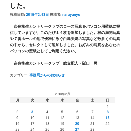
した。
投稿日時:
2015年2月3日
投稿者:
narayagyu
奈良柳生カントリークラブのコース写真をパソコン用壁紙に提
供していますが、このたび１４枚を追加しました。桜の満開写真
や７番ホールの池で優雅に泳ぐ白鳥夫婦の写真など数多くの写真
の中から、セレクトして追加しました。お好みの写真をあなたの
パソコンの壁紙としてご利用ください。
奈良柳生カントリークラブ 総支配人・阪口 勇
カテゴリー:
事務局からのお知らせ
2015年2月
月
火
水
木
金
土
日
1
2
3
4
5
6
7
8
9
10
11
12
13
14
15
16
17
18
19
20
21
22
23
24
25
26
27
28