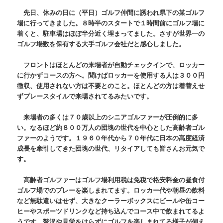
先日、休みの日に（平日）ゴルフ仲間に誘われ県下の某ゴルフ
場に行ってきました。８時半のスタートで１時間前にゴルフ場に
着くと、駐車場はほぼ半分近く埋まってました。さすが世界一の
ゴルフ場数を保有する大手ゴルフ会社だと感心しました。
フロントはほとんどの来場者が自動チェックインで、ロッカー
に行かずコースの方へ。聞けばロッカーを使用する人は３００円
徴収、使用されない方は不要とのこと。ほとんどの方は着替えせ
ずプレースタイルで来場されてるみたいです。
来場者の多くは７０歳以上のシニアゴルファーが圧倒的に多
い。なるほど約８００万人の団塊の世代を中心とした高齢者ゴル
ファーのようです。１９６０年代から７０年代に日本の高度経済
成長を牽引してきた団塊の世代、リタイアしても皆さんお元気で
す。
高齢者ゴルファーはゴルフ場利用税は免税で格安料金の昼食付
ゴルフ場でのプレーを楽しまれてます。ロッカー代や朝昼の飲料
など無駄遣いはせず、大きなクーラーボックスにビールや缶コー
ヒーやスポーツドリンクなど持ち込んでコース中で飲まれてるよ
うです。贅沢や見栄をはらずにゴルフを楽しまれてる様子が伺え