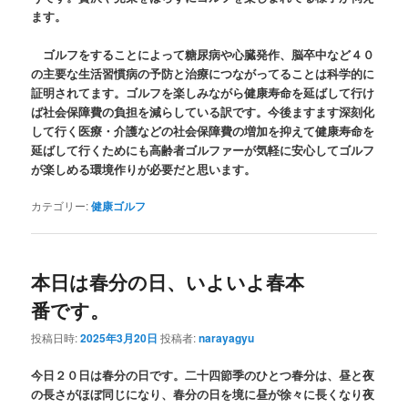
ます。
ゴルフをすることによって糖尿病や心臓発作、脳卒中など４０
の主要な生活習慣病の予防と治療につながってることは科学的に
証明されてます。ゴルフを楽しみながら健康寿命を延ばして行け
ば社会保障費の負担を減らしている訳です。今後ますます深刻化
して行く医療・介護などの社会保障費の増加を抑えて健康寿命を
延ばして行くためにも高齢者ゴルファーが気軽に安心してゴルフ
が楽しめる環境作りが必要だと思います。
カテゴリー:
健康ゴルフ
本日は春分の日、いよいよ春本
番です。
投稿日時:
2025年3月20日
投稿者:
narayagyu
今日２０日は春分の日です。二十四節季のひとつ春分は、昼と夜
の長さがほぼ同じになり、春分の日を境に昼が徐々に長くなり夜