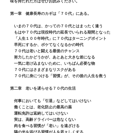
味を持たれた方はぜひお読みください。
第一章 健康長寿のカギは「７０代」にある。
いまの７０代は、かっての７０代とはまったく違う
もはや７０代は現役時代の延長でいられる期間となった
「人生１００年時代」に７０代はターニングポイント
早死にするか、ボケてなくなるかの時代
７０代は老いと闘える最後のチャンス
努力したかどうかが、あとあと大きな差になる
一気に老け込まないために、いちばん必要な物
７０代にはさまざまなリスクがある
７０代に身につける「習慣」が、その後の人生を救う
第二章 老いを遅らせる７０代の生活
何事においても「引退」などしてはいけない
働くことは、老化防止の最高の薬
運転免許は返納してはいけない
実は、高齢ドライバーは危なくない
肉を食べる習慣が「老い」を遠ざける
陽の光を浴びる習慣が人を若々しくする