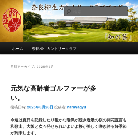
メ
サ
季節の話題、クラブの出来事、コースの改修・更新作業、ゴルフに関する随
筆、喜怒哀楽などを気まぐれに発信します。
イ
ブ
検
ン
コ
索
コ
ン
奈良柳生カントリークラブ総支配人
ン
テ
ブログ
テ
ン
ン
ツ
メ
ツ
へ
ホーム
奈良柳生カントリークラブ
イ
へ
移
ン
移
動
メ
月別アーカイブ:
2025年3月
動
ニ
ュ
ー
元気な高齢者ゴルファーが多
い。
投稿日時:
2025年3月28日
投稿者:
narayagyu
今週は夏日を記録したり暖かな陽気が続き近畿の桜の開花宣言も
和歌山、大阪と次々発せられいよいよ桜が美しく咲き誇る好季節
が到来します。