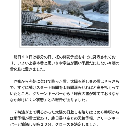
明日２０日は春分の日。桜の開花予想もすでに発表されてお
り、いよいよ春本番と思いきや寒波が襲い予想だにしない今朝の
雪化粧に驚きました。
昨夜から今朝に欠けて降った雪、太陽も差し春の雪はさらさら
で、すぐに融けスタート時間を１時間遅らせればと高を括くって
いたところ、グリーンキーパーから「昨夜の雪が凍てておりなか
なか融けにくい状態」との報告がありました。
７時過ぎまで明るかった太陽の日差しも陰りはじめ８時頃から
は雨予報が雪に変わり、終日曇り空との天気予報。グリーンキー
パーと協議し８時２０分、クローズを決定しました。