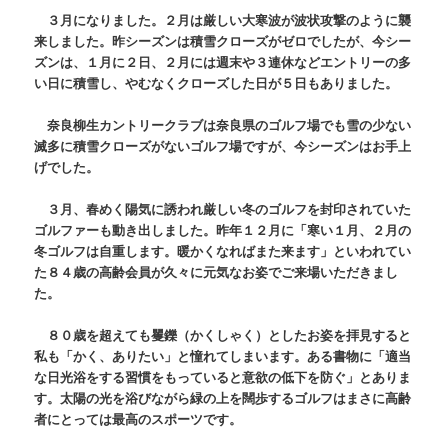
３月になりました。２月は厳しい大寒波が波状攻撃のように襲
来しました。昨シーズンは積雪クローズがゼロでしたが、今シー
ズンは、１月に２日、２月には週末や３連休などエントリーの多
い日に積雪し、やむなくクローズした日が５日もありました。
奈良柳生カントリークラブは奈良県のゴルフ場でも雪の少ない
滅多に積雪クローズがないゴルフ場ですが、今シーズンはお手上
げでした。
３月、春めく陽気に誘われ厳しい冬のゴルフを封印されていた
ゴルファーも動き出しました。昨年１２月に「寒い１月、２月の
冬ゴルフは自重します。暖かくなればまた来ます」といわれてい
た８４歳の高齢会員が久々に元気なお姿でご来場いただきまし
た。
８０歳を超えても矍鑠（かくしゃく）としたお姿を拝見すると
私も「かく、ありたい」と憧れてしまいます。ある書物に「適当
な日光浴をする習慣をもっていると意欲の低下を防ぐ」とありま
す。太陽の光を浴びながら緑の上を闊歩するゴルフはまさに高齢
者にとっては最高のスポーツです。