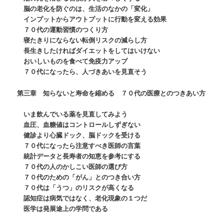
脳の老化を防ぐのは、生活のなかの「変化」
インプットからアウトプットに行動を変える効果
７０代の運動習慣のつくり方
寝たきりにならない転倒リスクの減らし方
長生きしたければダイエットをしてはいけない
おいしいものを食べて免疫力アップ
７０代になったら、人づきあいを見直そう
第三章 知らないと寿命を縮める ７０代の医療とのつきあい方
いま飲んでいる薬を見直してみよう
血圧、血糖値はコントロールしずぎない
健診より心臓ドック、脳ドックを受ける
７０代になったら注意すべき医師の言葉
統計データと長寿者の知恵を参考にする
７０代の人のかしこい医師の選び方
７０代のための「がん」とのつき合い方
７０代は「うつ」のリスクが高くなる
認知症は病気ではなく、老化現象の１つだ
医学は発展途上の学問である