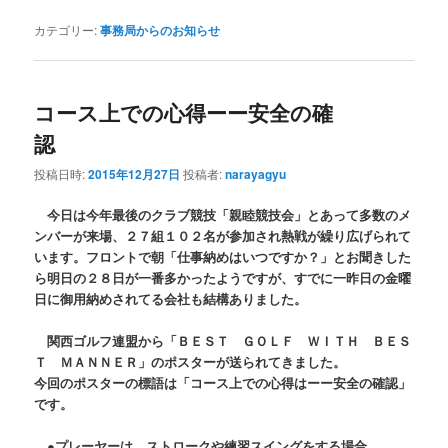
カテゴリー:
事務局からのお知らせ
コース上での心得ーー安全の確
認
投稿日時:
2015年12月27日
投稿者:
narayagyu
今日は今年最後のクラブ競技「親睦競技会」とあって多数のメ
ンバーが来場、２７組１０２名が参加され熱戦が繰り広げられて
います。フロントで朝「仕事納めはいつですか？」とお聞きした
ら明日の２８日が一番多かったようですが、すでに一昨日の金曜
日に御用納めされてる会社も結構ありました。
関西ゴルフ連盟から「ＢＥＳＴ ＧＯＬＦ ＷＩＴＨ ＢＥＳ
Ｔ ＭＡＮＮＥＲ」のポスターが送られてきました。
今回のポスターの標語は「コース上での心得はーー安全の確認」
です。
●プレーヤーは、ストロークや練習スイングをする場合、