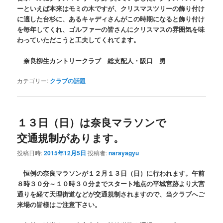
ーといえば本来はモミの木ですが、クリスマスツリーの飾り付け
に適した台杉に、あるキャディさんがこの時期になると飾り付け
を毎年してくれ、ゴルファーの皆さんにクリスマスの雰囲気を味
わっていただこうと工夫してくれてます。
奈良柳生カントリークラブ 総支配人・阪口 勇
カテゴリー:
クラブの話題
１３日（日）は奈良マラソンで
交通規制があります。
投稿日時:
2015年12月5日
投稿者:
narayagyu
恒例の奈良マラソンが１２月１３日（日）に行われます。午前
８時３０分～１０時３０分までスタート地点の平城宮跡より大宮
通りを経て天理街道などが交通規制されますので、当クラブへご
来場の皆様はご注意下さい。