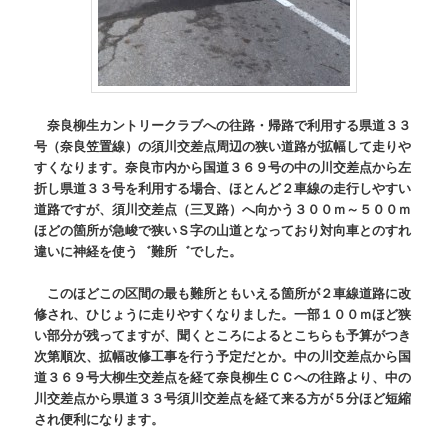
奈良柳生カントリークラブへの往路・帰路で利用する県道３３
号（奈良笠置線）の須川交差点周辺の狭い道路が拡幅して走りや
すくなります。奈良市内から国道３６９号の中の川交差点から左
折し県道３３号を利用する場合、ほとんど２車線の走行しやすい
道路ですが、須川交差点（三叉路）へ向かう３００ｍ～５００ｍ
ほどの箇所が急峻で狭いＳ字の山道となっており対向車とのすれ
違いに神経を使う゛難所゛でした。
このほどこの区間の最も難所ともいえる箇所が２車線道路に改
修され、ひじょうに走りやすくなりました。一部１００ｍほど狭
い部分が残ってますが、聞くところによるとこちらも予算がつき
次第順次、拡幅改修工事を行う予定だとか。中の川交差点から国
道３６９号大柳生交差点を経て奈良柳生ＣＣへの往路より、中の
川交差点から県道３３号須川交差点を経て来る方が５分ほど短縮
され便利になります。