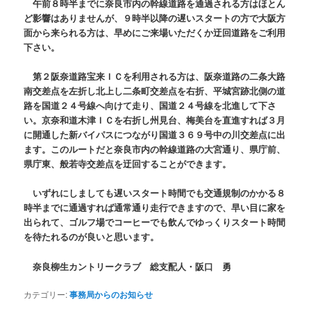
午前８時半までに奈良市内の幹線道路を通過される方はほとん
ど影響はありませんが、９時半以降の遅いスタートの方で大阪方
面から来られる方は、早めにご来場いただくか迂回道路をご利用
下さい。
第２阪奈道路宝来ＩＣを利用される方は、阪奈道路の二条大路
南交差点を左折し北上し二条町交差点を右折、平城宮跡北側の道
路を国道２４号線へ向けて走り、国道２４号線を北進して下さ
い。京奈和道木津ＩＣを右折し州見台、梅美台を直進すれば３月
に開通した新バイパスにつながり国道３６９号中の川交差点に出
ます。このルートだと奈良市内の幹線道路の大宮通り、県庁前、
県庁東、般若寺交差点を迂回することができます。
いずれにしましても遅いスタート時間でも交通規制のかかる８
時半までに通過すれば通常通り走行できますので、早い目に家を
出られて、ゴルフ場でコーヒーでも飲んでゆっくりスタート時間
を待たれるのが良いと思います。
奈良柳生カントリークラブ 総支配人・阪口 勇
カテゴリー:
事務局からのお知らせ