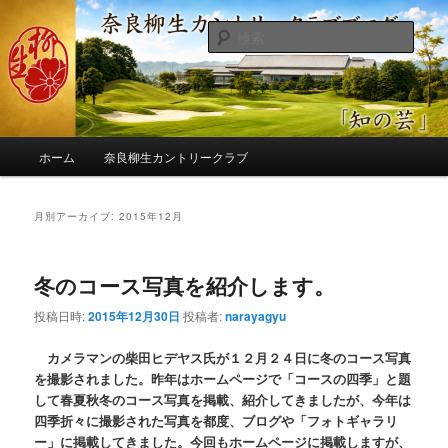
メ
サ
季節の話題、クラブの出来事、コースの改修・更新作業、ゴルフに関する随
筆、喜怒哀楽などを気まぐれに発信します。
イ
ブ
検
ン
コ
索
コ
ン
奈良柳生カントリークラブ総支配人
ン
テ
ブログ
テ
ン
ン
ツ
メ
ツ
へ
ホーム
奈良柳生カントリークラブ
イ
へ
移
ン
移
動
メ
月別アーカイブ:
2015年12月
動
ニ
ュ
ー
冬のコース写真を紹介します。
投稿日時:
2015年12月30日
投稿者:
narayagyu
カメラマンの柴田ヒデヤス氏が１２月２４日に冬のコース写真
を撮影されました。昨年はホームページで「コースの四季」と題
して春夏秋冬のコース写真を掲載、紹介してきましたが、今年は
四季折々に撮影された写真を都度、ブログや「フォトギャラリ
ー」に掲載してきました。今回もホームページに掲載しますが、