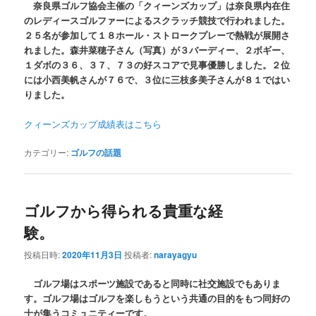
奈良県ゴルフ協会主催の「クィーンズカップ」は奈良県内在住
のレディースゴルファーによるスクラッチ競技で行われました。
２５名が参加して１８ホール・ストロークプレーで熱戦が展開さ
れました。森井菜穂子さん（写真）が３バーディー、２ボギー、
１ダボの３６、３７、７３の好スコアで見事優勝しました。２位
には小西美帆さんが７６で、３位に三枝多美子さんが８１ではい
りました。
クィーンズカップ成績表はこちら
カテゴリー:
ゴルフの話題
ゴルフから得られる貴重な経
験。
投稿日時:
2020年11月3日
投稿者:
narayagyu
ゴルフ場はスポーツ施設であると同時に社交施設でもありま
す。ゴルフ場はゴルフを楽しもうという共通の目的をもつ同好の
士が集うコミュニティーです。