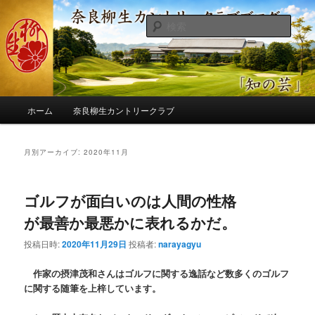
メ
サ
季節の話題、クラブの出来事、コースの改修・更新作業、ゴルフに関する随
筆、喜怒哀楽などを気まぐれに発信します。
イ
ブ
検
ン
コ
索
コ
ン
奈良柳生カントリークラブ総支配人
ン
テ
ブログ
テ
ン
ン
ツ
メ
ツ
へ
ホーム
奈良柳生カントリークラブ
イ
へ
移
ン
移
動
メ
月別アーカイブ:
2020年11月
動
ニ
ュ
ー
ゴルフが面白いのは人間の性格
が最善か最悪かに表れるかだ。
投稿日時:
2020年11月29日
投稿者:
narayagyu
作家の摂津茂和さんはゴルフに関する逸話など数多くのゴルフ
に関する随筆を上梓しています。