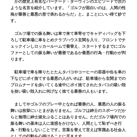
かの歴史上有名なバーナード・ダーウィンのエピソードで次の
ような名言を紹介しています。「ゴルフが面白いのは、人間の性
格が最善と最悪の形で表れるからだ」と。まことにいい得て妙で
す。
ゴルフ場での振る舞いは車で来て車寄せでキャディバッグを下
ろして駐車場に車をとめクラブハウス玄関を入り、フロントでチ
ェックインしロッカールームで着替え、スタートするまでにゴル
ファーとしての振る舞いが最善であるか最悪の行為・行動かが判
ります。
駐車場で車を降りたとたんタバコやコーヒーの容器や缶を車の
下などにポイ捨てする最悪の人がいれば、駐車場から玄関までの
プロムナードを歩いてくる途中にポイ捨てされたタバコの吸い殻
を拾い吸い殻入れに何げなく捨てる最善の人もいます。
ましてやゴルフのプレー中となれば最善の人、最悪の人の振る
舞いは枚挙にいとまがありません。ゴルフは紳士のスポーツだか
らと無理に紳士淑女ぶることはありません。ただゴルフ場内での
振る舞いの基本は人に迷惑をかけない、人間として恥ずべき行
為・行動をしないことです。言葉を替えて言えば常識ある社会人
としての行動を心掛けることに尽きます。