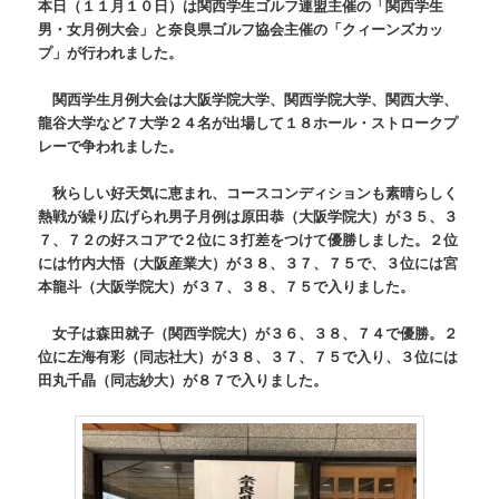
本日（１１月１０日）は関西学生ゴルフ連盟主催の「関西学生
男・女月例大会」と奈良県ゴルフ協会主催の「クィーンズカッ
プ」が行われました。
関西学生月例大会は大阪学院大学、関西学院大学、関西大学、
龍谷大学など７大学２４名が出場して１８ホール・ストロークプ
レーで争われました。
秋らしい好天気に恵まれ、コースコンディションも素晴らしく
熱戦が繰り広げられ男子月例は原田恭（大阪学院大）が３５、３
７、７２の好スコアで２位に３打差をつけて優勝しました。２位
には竹内大悟（大阪産業大）が３８、３７、７５で、３位には宮
本龍斗（大阪学院大）が３７、３８、７５で入りました。
女子は森田就子（関西学院大）が３６、３８、７４で優勝。２
位に左海有彩（同志社大）が３８、３７、７５で入り、３位には
田丸千晶（同志紗大）が８７で入りました。