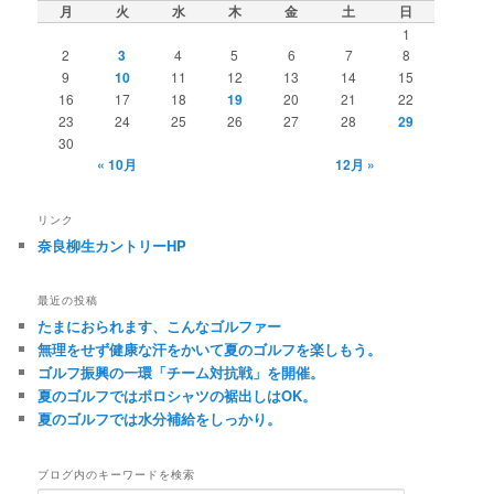
月
火
水
木
金
土
日
1
2
3
4
5
6
7
8
9
10
11
12
13
14
15
16
17
18
19
20
21
22
23
24
25
26
27
28
29
30
« 10月
12月 »
リンク
奈良柳生カントリーHP
最近の投稿
たまにおられます、こんなゴルファー
無理をせず健康な汗をかいて夏のゴルフを楽しもう。
ゴルフ振興の一環「チーム対抗戦」を開催。
夏のゴルフではポロシャツの裾出しはOK。
夏のゴルフでは水分補給をしっかり。
ブログ内のキーワードを検索