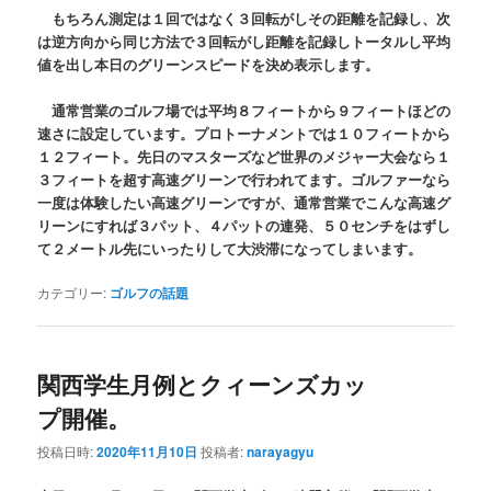
もちろん測定は１回ではなく３回転がしその距離を記録し、次
は逆方向から同じ方法で３回転がし距離を記録しトータルし平均
値を出し本日のグリーンスピードを決め表示します。
通常営業のゴルフ場では平均８フィートから９フィートほどの
速さに設定しています。プロトーナメントでは１０フィートから
１２フィート。先日のマスターズなど世界のメジャー大会なら１
３フィートを超す高速グリーンで行われてます。ゴルファーなら
一度は体験したい高速グリーンですが、通常営業でこんな高速グ
リーンにすれば３パット、４パットの連発、５０センチをはずし
て２メートル先にいったりして大渋滞になってしまいます。
カテゴリー:
ゴルフの話題
関西学生月例とクィーンズカッ
プ開催。
投稿日時:
2020年11月10日
投稿者:
narayagyu