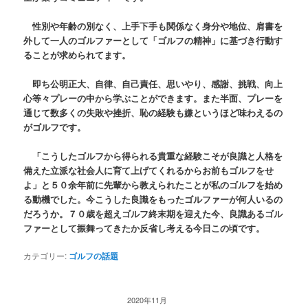
性別や年齢の別なく、上手下手も関係なく身分や地位、肩書を
外して一人のゴルファーとして「ゴルフの精神」に基づき行動す
ることが求められてます。
即ち公明正大、自律、自己責任、思いやり、感謝、挑戦、向上
心等々プレーの中から学ぶことができます。また半面、プレーを
通じて数多くの失敗や挫折、恥の経験も嫌というほど味わえるの
がゴルフです。
「こうしたゴルフから得られる貴重な経験こそが良識と人格を
備えた立派な社会人に育て上げてくれるからお前もゴルフをせ
よ」と５０余年前に先輩から教えられたことが私のゴルフを始め
る動機でした。今こうした良識をもったゴルファーが何人いるの
だろうか。７０歳を超えゴルフ終末期を迎えた今、良識あるゴル
ファーとして振舞ってきたか反省し考える今日この頃です。
カテゴリー:
ゴルフの話題
2020年11月