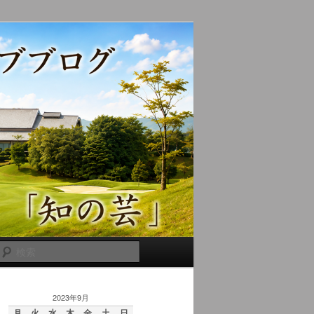
検
索
2023年9月
月
火
水
木
金
土
日