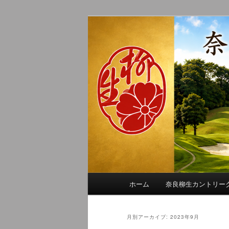
メ
サ
季節の話題、クラブの出来事、
イ
ブ
れに発信します。
ン
コ
奈良柳生カン
コ
ン
ン
テ
テ
ン
ン
ツ
ツ
へ
へ
移
移
動
動
メ
ホーム
奈良柳生カントリー
イ
ン
メ
月別アーカイブ:
2023年9月
ニ