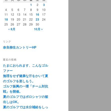
1
2
3
4
5
6
7
8
9
10
11
12
13
14
15
16
17
18
19
20
21
22
23
24
25
26
27
28
29
30
« 8月
10月 »
リンク
奈良柳生カントリーHP
最近の投稿
たまにおられます、こんなゴル
ファー
無理をせず健康な汗をかいて夏
のゴルフを楽しもう。
ゴルフ振興の一環「チーム対抗
戦」を開催。
夏のゴルフではポロシャツの裾
出しはOK。
夏のゴルフでは水分補給をしっ