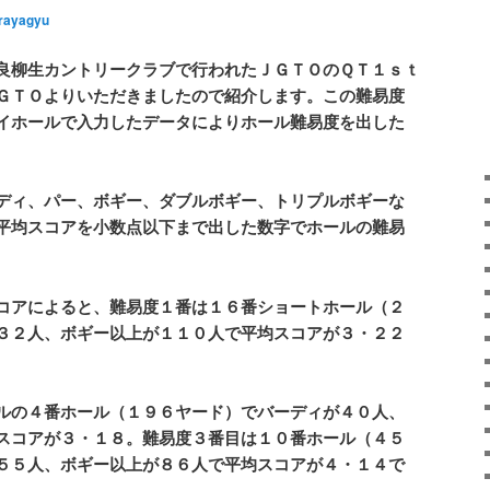
rayagyu
良柳生カントリークラブで行われたＪＧＴＯのＱＴ１ｓｔ
ＧＴＯよりいただきましたので紹介します。この難易度
イホールで入力したデータによりホール難易度を出した
ディ、パー、ボギー、ダブルボギー、トリプルボギーな
平均スコアを小数点以下まで出した数字でホールの難易
コアによると、難易度１番は１６番ショートホール（２
３２人、ボギー以上が１１０人で平均スコアが３・２２
ルの４番ホール（１９６ヤード）でバーディが４０人、
スコアが３・１８。難易度３番目は１０番ホール（４５
５５人、ボギー以上が８６人で平均スコアが４・１４で