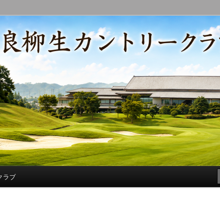
コースの改修・更新作業、ゴルフに関する随筆、喜怒哀楽などを気まぐ
トリークラブ総支配人ブログ
クラブ