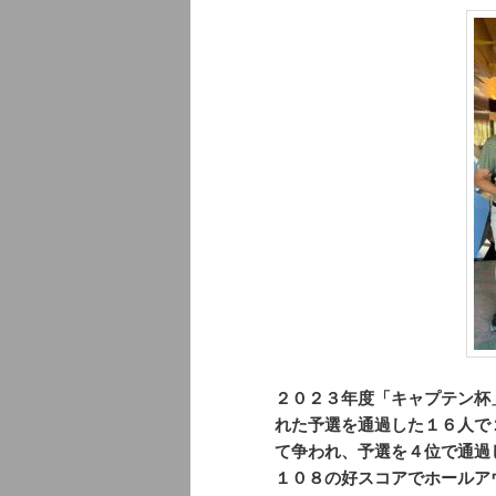
２０２３年度「キャプテン杯
れた予選を通過した１６人で
て争われ、予選を４位で通過
１０８の好スコアでホールア