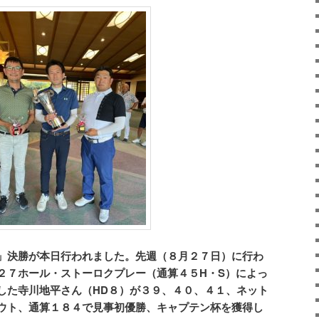
」決勝が本日行われました。先週（８月２７日）に行わ
２７ホール・ストーロクプレー（通算４５H・S）によっ
した寺川地平さん（HD８）が３９、４０、４１、ネット
ウト、通算１８４で見事初優勝、キャプテン杯を獲得し