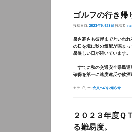
ュ
ゴルフの行き帰
ー
投稿日時:
2023年9月23日
投稿者:
na
暑さ寒さも彼岸までといわれ
の日を境に秋の気配が深まっ
暑厳しい日が続いています。
すでに秋の交通安全県民運
確保を第一に速度違反や飲酒
カテゴリー:
会員へのお知らせ
２０２３年度Ｑ
る難易度。