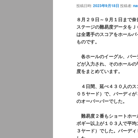
投稿日時:
2023年9月18日
投稿者:
na
８月２９日～９月１日まで奈
ステージの難易度データをＪ
は全選手のスコアをホールバ
ものです。
各ホールのイーグル、バー
どが入力され、そのホールの
度をまとめています。
４日間、延べ４３０人のス
０５ヤード）で、バーディが
のオーバーパーでした。
難易度２番もショートホー
ボギー以上が１０３人で平均
３ヤード）でした。バーディ
した。