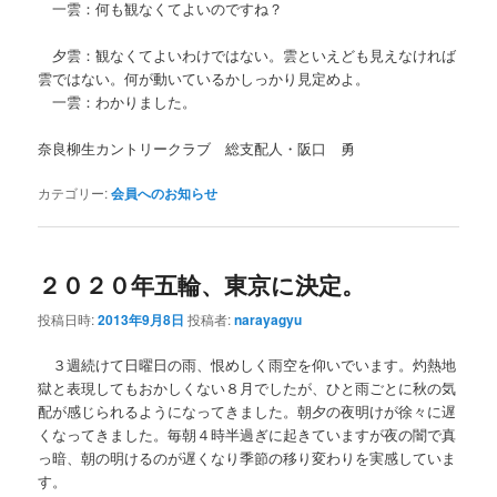
一雲：何も観なくてよいのですね？
夕雲：観なくてよいわけではない。雲といえども見えなければ
雲ではない。何が動いているかしっかり見定めよ。
一雲：わかりました。
奈良柳生カントリークラブ 総支配人・阪口 勇
カテゴリー:
会員へのお知らせ
２０２０年五輪、東京に決定。
投稿日時:
2013年9月8日
投稿者:
narayagyu
３週続けて日曜日の雨、恨めしく雨空を仰いでいます。灼熱地
獄と表現してもおかしくない８月でしたが、ひと雨ごとに秋の気
配が感じられるようになってきました。朝夕の夜明けが徐々に遅
くなってきました。毎朝４時半過ぎに起きていますが夜の闇で真
っ暗、朝の明けるのが遅くなり季節の移り変わりを実感していま
す。