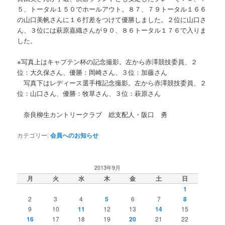
５、トータル１５０でホールアウト。８７、７９トータル１６６
の山口美帆さんに１６打差をつけて優勝しました。２位に山口さ
ん、３位には萩原嘉織さんが９０、８６トータル１７６で入りま
した。
※写真上はキャプテン杯の記念撮影。左から赤澤競技委員、２
位：大久保さん、優勝：岡崎さん、３位：加藤さん
写真下はレディース選手権記念撮影。左から赤澤競技委員、２
位：山口さん、優勝：牧草さん、３位：萩原さん
奈良柳生カントリークラブ 総支配人・阪口 勇
カテゴリー:
会員へのお知らせ
2013年9月
月
火
水
木
金
土
日
1
2
3
4
5
6
7
8
9
10
11
12
13
14
15
16
17
18
19
20
21
22