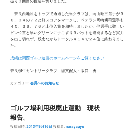
振り３回目の優勝を飾りました。
奈良西地区をトップで通過した当クラブは、向山昭三選手が３
８、３４の７２と好スコアをマークし、ベテラン岡崎耕司選手も
４０、３６、７６と上位入賞を期待しましたが、他選手は難しい
ピン位置と早いグリーンに手こずり３パットを連発するなど実力
を出し切れず、残念ながらトータル４１４で２４位に終わりまし
た。
成績は関西ゴルフ連盟のホームページをご覧ください
奈良柳生カントリークラブ 総支配人・阪口 勇
カテゴリー:
会員へのお知らせ
ゴルフ場利用税廃止運動 現状
報告。
投稿日時:
2013年9月16日
投稿者:
narayagyu