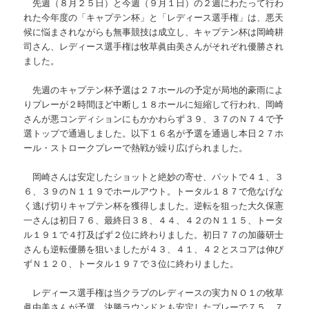
先週（８月２５日）と今週（９月１日）の２週にわたって行わ
れた今年度の「キャプテン杯」と「レディース選手権」は、悪天
候に悩まされながらも無事競技は成立し、キャプテン杯は岡崎耕
司さん、レディース選手権は牧草眞由美さんがそれぞれ優勝され
ました。
先週のキャプテン杯予選は２７ホールの予定が局地的豪雨によ
りプレーが２時間ほど中断し１８ホールに短縮して行われ、岡崎
さんが悪コンディションにもかかわらず３９、３７のＮ７４で予
選トップで通過しました。以下１６名が予選を通過し本日２７ホ
ール・ストロークプレーで熱戦が繰り広げられました。
岡崎さんは安定したショットと絶妙の寄せ、パットで４１、３
６、３９のＮ１１９でホールアウト。トータル１８７で危なげな
く逃げ切りキャプテン杯を獲得しました。逆転を狙った大久保憲
一さんは初日７６、最終日３８、４４、４２のＮ１１５、トータ
ル１９１で４打及ばず２位に終わりました。初日７７の加藤研士
さんも逆転優勝を狙いましたが４３、４１、４２とスコアは伸び
ずＮ１２０、トータル１９７で３位に終わりました。
レディース選手権は当クラブのレディースの実力ＮＯ１の牧草
眞由美さんが予選、決勝ラウンドとも安定したプレーで７５、７