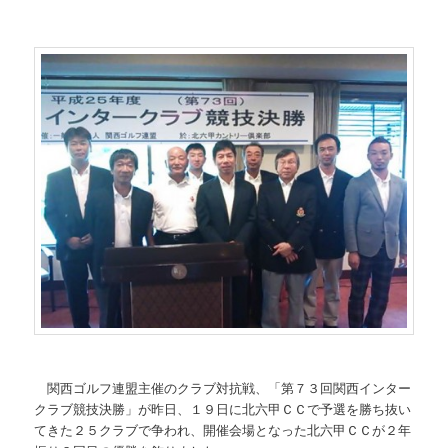
関西ゴルフ連盟主催のクラブ対抗戦、「第７３回関西インター
クラブ競技決勝」が昨日、１９日に北六甲ＣＣで予選を勝ち抜い
てきた２５クラブで争われ、開催会場となった北六甲ＣＣが２年