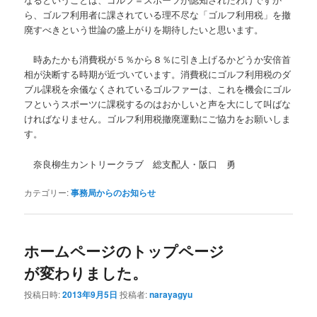
ら、ゴルフ利用者に課されている理不尽な「ゴルフ利用税」を撤
廃すべきという世論の盛上がりを期待したいと思います。
時あたかも消費税が５％から８％に引き上げるかどうか安倍首
相が決断する時期が近づいています。消費税にゴルフ利用税のダ
ブル課税を余儀なくされているゴルファーは、これを機会にゴル
フというスポーツに課税するのはおかしいと声を大にして叫ばな
ければなりません。ゴルフ利用税撤廃運動にご協力をお願いしま
す。
奈良柳生カントリークラブ 総支配人・阪口 勇
カテゴリー:
事務局からのお知らせ
ホームページのトップページ
が変わりました。
投稿日時:
2013年9月5日
投稿者:
narayagyu