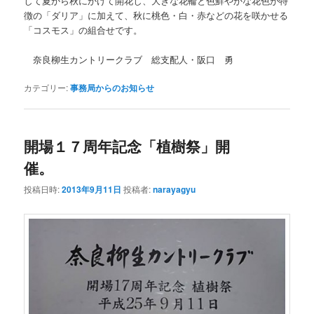
して夏から秋にかけて開花し、大きな花輪と色鮮やかな花色が特
徴の「ダリア」に加えて、秋に桃色・白・赤などの花を咲かせる
「コスモス」の組合せです。
奈良柳生カントリークラブ 総支配人・阪口 勇
カテゴリー:
事務局からのお知らせ
開場１７周年記念「植樹祭」開
催。
投稿日時:
2013年9月11日
投稿者:
narayagyu