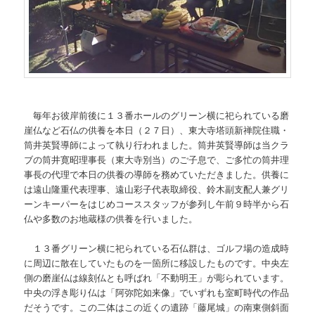
毎年お彼岸前後に１３番ホールのグリーン横に祀られている磨
崖仏など石仏の供養を本日（２７日）、東大寺塔頭新禅院住職・
筒井英賢導師によって執り行われました。筒井英賢導師は当クラ
ブの筒井寛昭理事長（東大寺別当）のご子息で、ご多忙の筒井理
事長の代理で本日の供養の導師を務めていただきました。供養に
は遠山隆重代表理事、遠山彩子代表取締役、鈴木副支配人兼グリ
ーンキーパーをはじめコーススタッフが参列し午前９時半から石
仏や多数のお地蔵様の供養を行いました。
１３番グリーン横に祀られている石仏群は、ゴルフ場の造成時
に周辺に散在していたものを一箇所に移設したものです。中央左
側の磨崖仏は線刻仏とも呼ばれ「不動明王」が彫られています。
中央の浮き彫り仏は「阿弥陀如来像」でいずれも室町時代の作品
だそうです。この二体はこの近くの遺跡「藤尾城」の南東側斜面