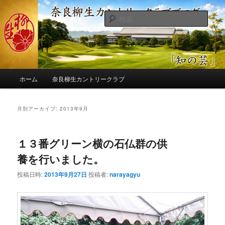
メ
サ
季節の話題、クラブの出来事、コースの改修・更新作業、ゴルフに関する随
筆、喜怒哀楽などを気まぐれに発信します。
イ
ブ
検
ン
コ
索
コ
ン
奈良柳生カントリークラブ総支配人
ン
テ
ブログ
テ
ン
ン
ツ
メ
ツ
へ
ホーム
奈良柳生カントリークラブ
イ
へ
移
ン
移
動
メ
月別アーカイブ:
2013年9月
動
ニ
ュ
ー
１３番グリーン横の石仏群の供
養を行いました。
投稿日時:
2013年9月27日
投稿者:
narayagyu