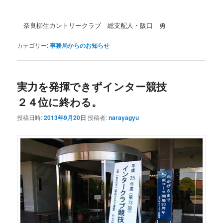
奈良柳生カントリークラブ 総支配人・阪口 勇
カテゴリー:
事務局からのお知らせ
実力を発揮できずインター競技
２４位に終わる。
投稿日時:
2013年9月20日
投稿者:
narayagyu