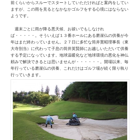
前くらいからスルーでスタートしていただければと案内をしてい
ますが、この雨を見るとなかなかゴルフをする心境にはならない
ようです。
週末ごとに雨が降る悪天候、お祓いでもしなけれ
ば・・・・・。そういえば１３番ホールにある磨崖仏の供養が今
年はまだ終わっていません。２７日に多忙な筒井寛昭理事長（東
大寺別当）に代わって子息の筒井英賢師にお越しいただいて供養
する予定になっています。地球温暖化など地球環境の悪化を神仏
頼みで解決できるとは思いませんが・・・・・・。開場以来、毎
年行っている磨崖仏の供養、これだけはゴルフ場が続く限り執り
行っていきます。