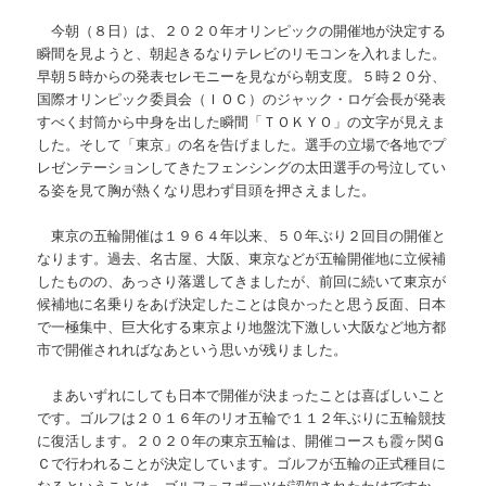
今朝（８日）は、２０２０年オリンピックの開催地が決定する
瞬間を見ようと、朝起きるなりテレビのリモコンを入れました。
早朝５時からの発表セレモニーを見ながら朝支度。５時２０分、
国際オリンピック委員会（ＩＯＣ）のジャック・ロゲ会長が発表
すべく封筒から中身を出した瞬間「ＴＯＫＹＯ」の文字が見えま
した。そして「東京」の名を告げました。選手の立場で各地でプ
レゼンテーションしてきたフェンシングの太田選手の号泣してい
る姿を見て胸が熱くなり思わず目頭を押さえました。
東京の五輪開催は１９６４年以来、５０年ぶり２回目の開催と
なります。過去、名古屋、大阪、東京などが五輪開催地に立候補
したものの、あっさり落選してきましたが、前回に続いて東京が
候補地に名乗りをあげ決定したことは良かったと思う反面、日本
で一極集中、巨大化する東京より地盤沈下激しい大阪など地方都
市で開催されればなあという思いが残りました。
まあいずれにしても日本で開催が決まったことは喜ばしいこと
です。ゴルフは２０１６年のリオ五輪で１１２年ぶりに五輪競技
に復活します。２０２０年の東京五輪は、開催コースも霞ヶ関Ｇ
Ｃで行われることが決定しています。ゴルフが五輪の正式種目に
なるということは、ゴルフ＝スポーツが認知されたわけですか