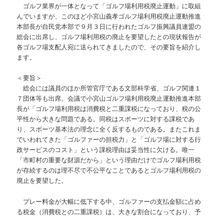
ゴルフ業界が一体となって「ゴルフ場利用税廃止運動」に取組
んでいますが、このほど小宮山義孝ゴルフ場利用税廃止運動推進
本部長が自民党本部で９月３日に行われたゴルフ振興議員連盟の
総会に出席し、ゴルフ場利用税の廃止を要望したとの現状報告が
各ゴルフ場支配人宛に送られてきましたので、その要旨を紹介し
ます。
＜要旨＞
総会には議員のほか所管官庁である文部科学省、ゴルフ関連１
７団体等も出席。会議で小宮山ゴルフ場利用税廃止運動推進本部
長が「ゴルフ場利用税は消費税と二重課税になっており、税の公
平性から大きな問題である。同税はスポーツに対する課税であ
り、スポーツ基本法の理念に全く反するものである。またこれま
でいわれてきた「ゴルファーの担税力」と「ゴルフ場に対する行
政サービスのコスト」という課税理由は妥当性に欠ける。唯一
「市町村の重要な財源だから」という理由だけでゴルフ場利用税
が存続するのは理不尽で不公平なことであるとゴルフ場利用税の
廃止を要望した。
プレー料金が大幅に低下する中、ゴルファーの支払金額に占め
る税金（消費税との二重課税）は、大きな割合になっており、予