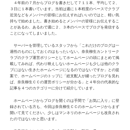
４年前の７月からブログを書きだして７１１本、平均して２、
３日に１本書いています。当初は週に１本程度のペースでクラブ
近況などをメンバーの皆様にお伝えすればいいのではと、軽い気
持ちで始めました。書き始めるとメンバーの皆様にお伝えするこ
とがあるわ、あるわで週に２、３本のペースでブログを発信する
ことになってしまいました。
サーバーを管理しているスタッフから「これだけのブログは一
過性のものにしておくのはもったいない。奈良柳生カントリーク
ラブのクラブ運営ポリシーとしてホームページの頭にまとめて掲
載してみれば、代わり映えしないホームページも少しは他のクラ
ブにはない生きたホームページになるのではないですか」との提
案で、ホームページのトップに「総支配人が綴ったブログを見れ
ば、奈良柳生ＣＣの運営ポリシーが分かる」と４年分の代表的な
記事を４つのカテゴリーに分けて紹介しています。
ホームページからブログを開くのは手間で「お気に入り」に登
録されている方も、今回は奈良柳生ＣＣのホームページからまず
開いて見てください。少しはマンネリのホームページも改良され
たのではないかと思います。