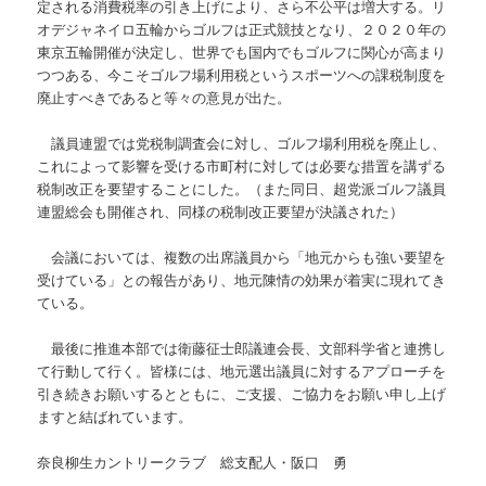
定される消費税率の引き上げにより、さら不公平は増大する。リ
オデジャネイロ五輪からゴルフは正式競技となり、２０２０年の
東京五輪開催が決定し、世界でも国内でもゴルフに関心が高まり
つつある、今こそゴルフ場利用税というスポーツへの課税制度を
廃止すべきであると等々の意見が出た。
議員連盟では党税制調査会に対し、ゴルフ場利用税を廃止し、
これによって影響を受ける市町村に対しては必要な措置を講ずる
税制改正を要望することにした。（また同日、超党派ゴルフ議員
連盟総会も開催され、同様の税制改正要望が決議された）
会議においては、複数の出席議員から「地元からも強い要望を
受けている」との報告があり、地元陳情の効果が着実に現れてき
ている。
最後に推進本部では衛藤征士郎議連会長、文部科学省と連携し
て行動して行く。皆様には、地元選出議員に対するアプローチを
引き続きお願いするとともに、ご支援、ご協力をお願い申し上げ
ますと結ばれています。
奈良柳生カントリークラブ 総支配人・阪口 勇