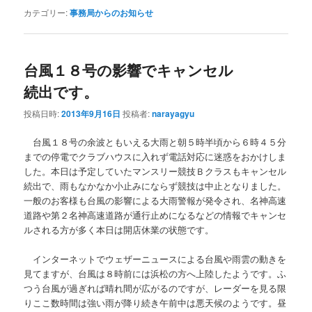
カテゴリー:
事務局からのお知らせ
台風１８号の影響でキャンセル
続出です。
投稿日時:
2013年9月16日
投稿者:
narayagyu
台風１８号の余波ともいえる大雨と朝５時半頃から６時４５分
までの停電でクラブハウスに入れず電話対応に迷惑をおかけしま
した。本日は予定していたマンスリー競技Ｂクラスもキャンセル
続出で、雨もなかなか小止みにならず競技は中止となりました。
一般のお客様も台風の影響による大雨警報が発令され、名神高速
道路や第２名神高速道路が通行止めになるなどの情報でキャンセ
ルされる方が多く本日は開店休業の状態です。
インターネットでウェザーニュースによる台風や雨雲の動きを
見てますが、台風は８時前には浜松の方へ上陸したようです。ふ
つう台風が過ぎれば晴れ間が広がるのですが、レーダーを見る限
りここ数時間は強い雨が降り続き午前中は悪天候のようです。昼