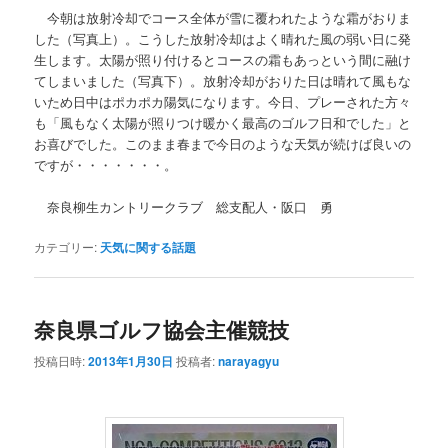
今朝は放射冷却でコース全体が雪に覆われたような霜がおりま
した（写真上）。こうした放射冷却はよく晴れた風の弱い日に発
生します。太陽が照り付けるとコースの霜もあっという間に融け
てしまいました（写真下）。放射冷却がおりた日は晴れて風もな
いため日中はポカポカ陽気になります。今日、プレーされた方々
も「風もなく太陽が照りつけ暖かく最高のゴルフ日和でした」と
お喜びでした。このまま春まで今日のような天気が続けば良いの
ですが・・・・・・・。
奈良柳生カントリークラブ 総支配人・阪口 勇
カテゴリー:
天気に関する話題
奈良県ゴルフ協会主催競技
投稿日時:
2013年1月30日
投稿者:
narayagyu