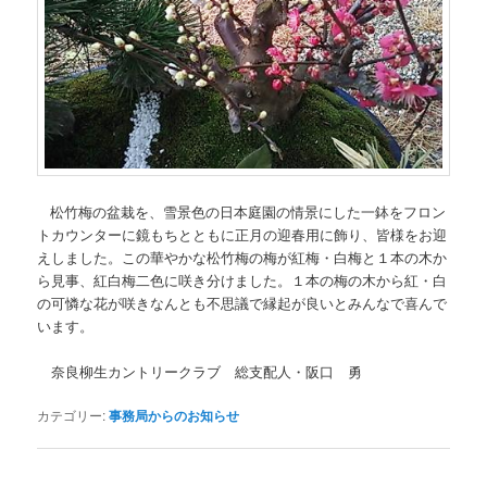
松竹梅の盆栽を、雪景色の日本庭園の情景にした一鉢をフロン
トカウンターに鏡もちとともに正月の迎春用に飾り、皆様をお迎
えしました。この華やかな松竹梅の梅が紅梅・白梅と１本の木か
ら見事、紅白梅二色に咲き分けました。１本の梅の木から紅・白
の可憐な花が咲きなんとも不思議で縁起が良いとみんなで喜んで
います。
奈良柳生カントリークラブ 総支配人・阪口 勇
カテゴリー:
事務局からのお知らせ