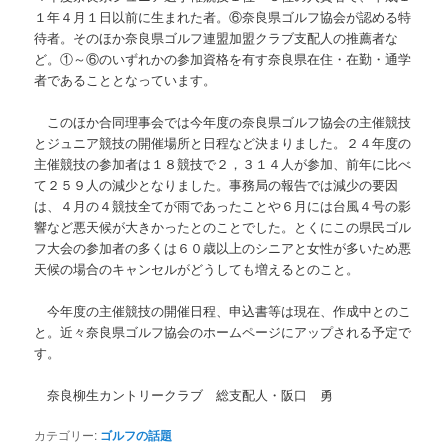
１年４月１日以前に生まれた者。⑥奈良県ゴルフ協会が認める特
待者。そのほか奈良県ゴルフ連盟加盟クラブ支配人の推薦者な
ど。①～⑥のいずれかの参加資格を有す奈良県在住・在勤・通学
者であることとなっています。
このほか合同理事会では今年度の奈良県ゴルフ協会の主催競技
とジュニア競技の開催場所と日程など決まりました。２４年度の
主催競技の参加者は１８競技で２，３１４人が参加、前年に比べ
て２５９人の減少となりました。事務局の報告では減少の要因
は、４月の４競技全てが雨であったことや６月には台風４号の影
響など悪天候が大きかったとのことでした。とくにこの県民ゴル
フ大会の参加者の多くは６０歳以上のシニアと女性が多いため悪
天候の場合のキャンセルがどうしても増えるとのこと。
今年度の主催競技の開催日程、申込書等は現在、作成中とのこ
と。近々奈良県ゴルフ協会のホームページにアップされる予定で
す。
奈良柳生カントリークラブ 総支配人・阪口 勇
カテゴリー:
ゴルフの話題