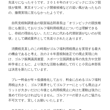
先送りになったそうです。２０１６年のオリンピックにゴルフ競
技が復帰、東京オリンピック開催候補などの追い風があったもの
の、撤廃実現に至らなかったようです。
自民党税制調査会の額賀福志郎座長は「オリンピックの競技種
目にも復活しておりゴルフ場利用税廃止については理解できる
し、存続の理由もない。ただこれに代わる代替財源がないのが現
状」として継続案件として先送りされたとあります。
消費税見直しのこの時期がゴルフ場利用税廃止を実現する最大
の機会であると考え、次の２６年度税制改正での廃止実現に向
け、ゴルフ振興議員連盟、スポーツ立国調査会等の先生方や文部
科学省とともに、より強力な活動を継続して行くと小宮山本部長
は決意を新たにしています。
プレー料金が年々低価格化しており、料金に占めるゴルフ場利
用税は大きく、ゴルフ業界そしてゴルファーにとっても廃止はメ
リットが大きいだけに今後とも利用税廃止に向けた運動は強力に
進めて行かなければなりません。ゴルファーの皆さんのご協力も
不可欠です。宜しくお願いいたします。