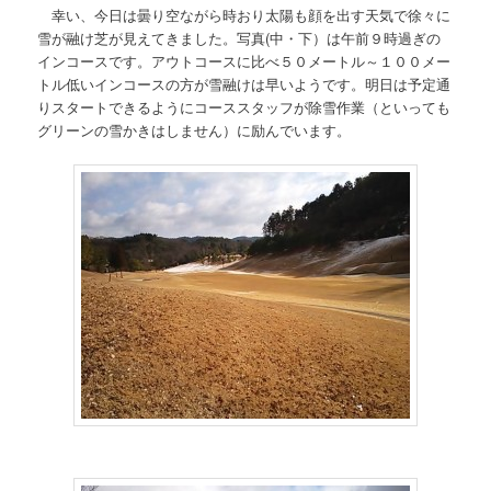
幸い、今日は曇り空ながら時おり太陽も顔を出す天気で徐々に
雪が融け芝が見えてきました。写真(中・下）は午前９時過ぎの
インコースです。アウトコースに比べ５０メートル～１００メー
トル低いインコースの方が雪融けは早いようです。明日は予定通
りスタートできるようにコーススタッフが除雪作業（といっても
グリーンの雪かきはしません）に励んでいます。