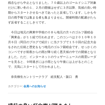
残念ながら中止となりました。７０歳以上のゴールドシニア対象
だけに寒い冬の１、２月の開催はせずに３月以降、気候の良い時
期からスタートさせるべきであったと反省しています。しかも今
日の雨予報では集まる者も集まりません。開催時期の配慮がたら
ず反省することしきりです。
今日は地元の興東中学校のＯＢら地元の方々のゴルフ親睦会
「興東会」が１１組で行われます。このコンペは２０１０年１０
月６日（同日のブログで紹介）に当クラブで１５０回の記念大会
をされた伝統と歴史をもつ地元のゴルフ親睦会です。せっかくの
コンペですが前夜からの雨が降り続く悪天候の中での開催となり
ました。ただ、インターネットのウェザーニュースの雨雲レーダ
ーを見ると、９時過ぎには小雨となり午後には上がるとのこと
で、元気にスタートして行かれました。
奈良柳生カントリークラブ 総支配人・阪口 勇
カテゴリー:
会員へのお知らせ