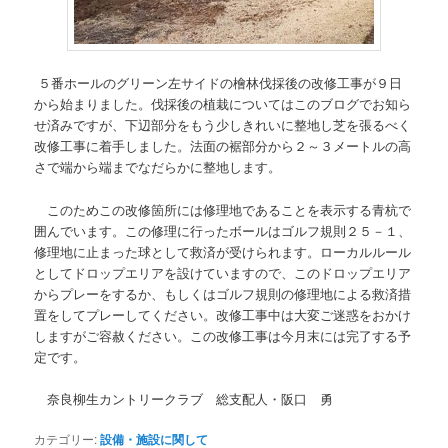
５番ホールのグリーン左サイドの檜林伐採後の改修工事が９日
から始まりました。伐採後の植栽についてはこのブログでお知ら
せ済みですが、下辺部分をもう少しきれいに整地し芝を張るべく
改修工事に着手しました。法面の裾部分から２～３メートルの高
さで端から端までなだらかに整地します。
このためこの改修箇所には修理地であることを表示する青杭で
囲んでいます。この修理に行ったボールはゴルフ規則２５－１、
修理地に止まった球として救済が受けられます。ローカルルール
としてドロップエリアを設けていますので、このドロップエリア
からプレーをするか、もしくはゴルフ規則の修理地による救済措
置をしてプレーしてください。改修工事中は大変ご迷惑をおかけ
しますがご容赦ください。この改修工事は今月末には完了する予
定です。
奈良柳生カントリークラブ 総支配人・阪口 勇
カテゴリー:
設備・施設に関して