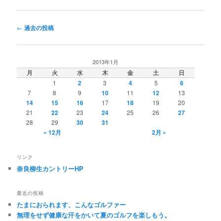
投
←
過去の投稿
稿
ナ
ビ
2013年1月
ゲ
月
火
水
木
金
土
日
ー
1
2
3
4
5
6
シ
7
8
9
10
11
12
13
ョ
14
15
16
17
18
19
20
ン
21
22
23
24
25
26
27
28
29
30
31
« 12月
2月 »
リンク
奈良柳生カントリーHP
最近の投稿
たまにおられます、こんなゴルファー
無理をせず健康な汗をかいて夏のゴルフを楽しもう。