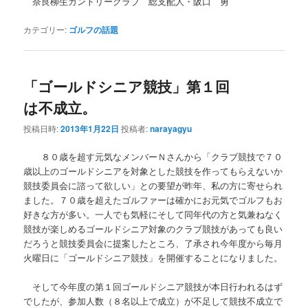
奈良柳生カントリークラブ 総支配人・阪口 勇
カテゴリー:
ゴルフの話題
「ゴールドシニア競技」第１回
は不成立。
投稿日時:
2013年1月22日
投稿者:
narayagyu
８０歳を超す元気なメンバーＮさんから「クラブ競技で７０
歳以上のゴールドシニアを対象とした競技を作ってもらえないか
競技委員会に諮って欲しい」との要望が昨年、私の方に寄せられ
ました。７０歳を超えたゴルファーは確かにお元気でゴルフもお
好きな方が多い。一人でも気軽にそして同年代の方と気兼ねなく
競技が楽しめるゴールドシニア対象のクラブ競技があっても良い
だろうと競技委員会に提案したところ、了承され今年度から毎月
火曜日に「ゴールドシニア競技」を開催することになりました。
そして今年度の第１回ゴールドシニア競技が本日行われるはず
でしたが、参加人数（８名以上で成立）が不足して競技不成立で