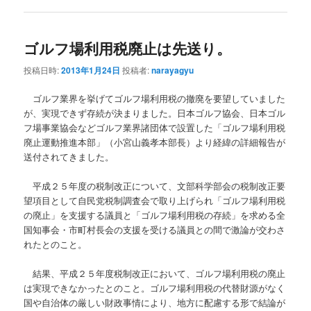
ゴルフ場利用税廃止は先送り。
投稿日時:
2013年1月24日
投稿者:
narayagyu
ゴルフ業界を挙げてゴルフ場利用税の撤廃を要望していました
が、実現できず存続が決まりました。日本ゴルフ協会、日本ゴル
フ場事業協会などゴルフ業界諸団体で設置した「ゴルフ場利用税
廃止運動推進本部」（小宮山義孝本部長）より経緯の詳細報告が
送付されてきました。
平成２５年度の税制改正について、文部科学部会の税制改正要
望項目として自民党税制調査会で取り上げられ「ゴルフ場利用税
の廃止」を支援する議員と「ゴルフ場利用税の存続」を求める全
国知事会・市町村長会の支援を受ける議員との間で激論が交わさ
れたとのこと。
結果、平成２５年度税制改正において、ゴルフ場利用税の廃止
は実現できなかったとのこと。ゴルフ場利用税の代替財源がなく
国や自治体の厳しい財政事情により、地方に配慮する形で結論が