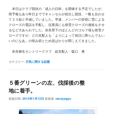
本日はクラブ競技の「成人の日杯」を開催する予定でしたが、
雨予報もあり昨日まででキャンセルが続出し競技、一般も合わせ
て２３組と半減していました。早速、メンバーの皆様に雪による
クローズの電話を手配し、従業員にも積雪クローズの連絡をさせ
るなど大あらわでした。奈良県下のほとんどのゴルフ場も積雪ク
ローズですが、どの支配人も「よりによって祝日に降らんでもい
いのになあ」の恨み節とため息ばかりが聞こえてきました。
奈良柳生カントリークラブ 総支配人・阪口 勇
カテゴリー:
天気に関する話題
５番グリーンの左、伐採後の整
地に着手。
投稿日時:
2013年1月12日
投稿者:
narayagyu