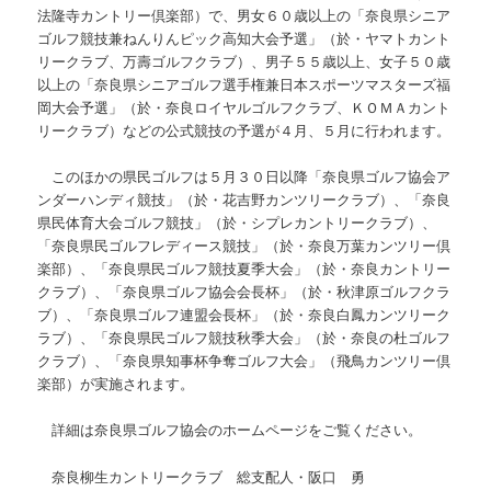
法隆寺カントリー倶楽部）で、男女６０歳以上の「奈良県シニア
ゴルフ競技兼ねんりんピック高知大会予選」（於・ヤマトカント
リークラブ、万壽ゴルフクラブ）、男子５５歳以上、女子５０歳
以上の「奈良県シニアゴルフ選手権兼日本スポーツマスターズ福
岡大会予選」（於・奈良ロイヤルゴルフクラブ、ＫＯＭＡカント
リークラブ）などの公式競技の予選が４月、５月に行われます。
このほかの県民ゴルフは５月３０日以降「奈良県ゴルフ協会ア
ンダーハンディ競技」（於・花吉野カンツリークラブ）、「奈良
県民体育大会ゴルフ競技」（於・シプレカントリークラブ）、
「奈良県民ゴルフレディース競技」（於・奈良万葉カンツリー倶
楽部）、「奈良県民ゴルフ競技夏季大会」（於・奈良カントリー
クラブ）、「奈良県ゴルフ協会会長杯」（於・秋津原ゴルフクラ
ブ）、「奈良県ゴルフ連盟会長杯」（於・奈良白鳳カンツリーク
ラブ）、「奈良県民ゴルフ競技秋季大会」（於・奈良の杜ゴルフ
クラブ）、「奈良県知事杯争奪ゴルフ大会」（飛鳥カンツリー倶
楽部）が実施されます。
詳細は奈良県ゴルフ協会のホームページをご覧ください。
奈良柳生カントリークラブ 総支配人・阪口 勇