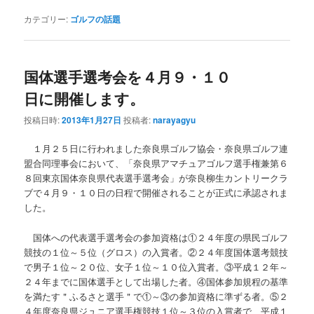
カテゴリー:
ゴルフの話題
国体選手選考会を４月９・１０
日に開催します。
投稿日時:
2013年1月27日
投稿者:
narayagyu
１月２５日に行われました奈良県ゴルフ協会・奈良県ゴルフ連
盟合同理事会において、「奈良県アマチュアゴルフ選手権兼第６
８回東京国体奈良県代表選手選考会」が奈良柳生カントリークラ
ブで４月９・１０日の日程で開催されることが正式に承認されま
した。
国体への代表選手選考会の参加資格は①２４年度の県民ゴルフ
競技の１位～５位（グロス）の入賞者。②２４年度国体選考競技
で男子１位～２０位、女子１位～１０位入賞者。③平成１２年～
２４年までに国体選手として出場した者。④国体参加規程の基準
を満たす＂ふるさと選手＂で①～③の参加資格に準ずる者。⑤２
４年度奈良県ジュニア選手権競技１位～３位の入賞者で、平成１