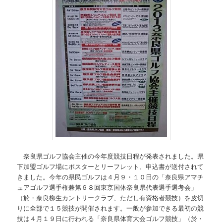
奈良県ゴルフ協会主催の今年度競技日程が発表されました。県
下加盟ゴルフ場にポスターとリーフレット、申込書が送付されて
きました。今年の県民ゴルフは４月９・１０日の「奈良県アマチ
ュアゴルフ選手権兼第６８回東京国体奈良県代表選手選考会」
（於・奈良柳生カントリークラブ、ただし有資格者競技）を皮切
りに全部で１５競技が開催されます。一般が参加できる最初の競
技は４月１９日に行われる「奈良県体育大会ゴルフ競技」（於・