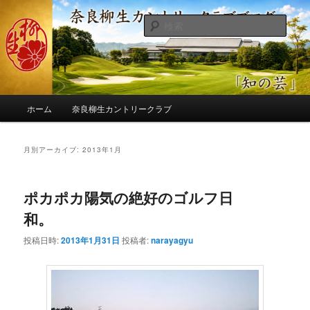
メ
サ
季節の話題、クラブの出来事、コースの改修・更新作業、ゴルフに関する随
筆、喜怒哀楽などを気まぐれに発信します。
イ
ブ
検
ン
コ
索
コ
ン
奈良柳生カントリークラブ総支配人
ン
テ
ブログ
テ
ン
ン
ツ
メ
ツ
へ
ホーム
奈良柳生カントリークラブ
イ
へ
移
ン
移
動
メ
月別アーカイブ:
2013年1月
動
ニ
ュ
ー
ポカポカ陽気の絶好のゴルフ日
和。
投稿日時:
2013年1月31日
投稿者:
narayagyu