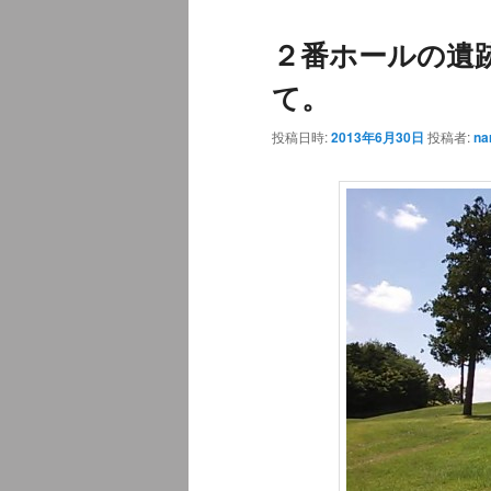
ュ
２番ホールの遺
ー
て。
投稿日時:
2013年6月30日
投稿者:
na