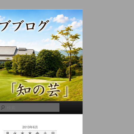
検
索
2013年6月
月
火
水
木
金
土
日