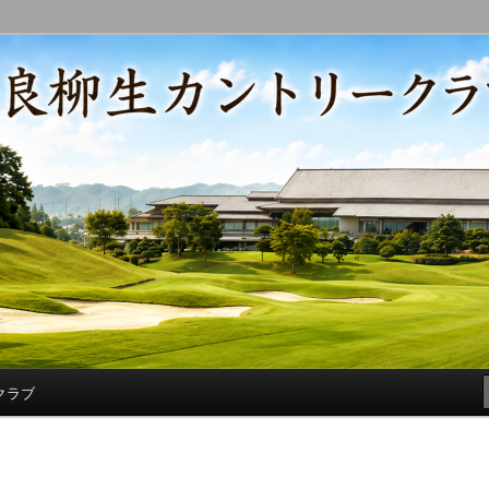
コースの改修・更新作業、ゴルフに関する随筆、喜怒哀楽などを気まぐ
トリークラブ総支配人ブログ
クラブ