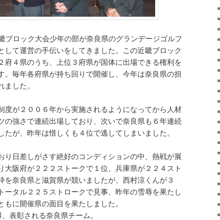
近畿ブロック大会少年の部が奈良県のグランデージゴルフ
として運営の手伝いをしてきました。この近畿ブロック
２府４県のうち、上位３府県が国体に出場できる権利を
す。毎年各府県が持ち回りで開催し、今年は奈良県の担
れました。
制度が２００６年から実施されるようになってから人材
ツの強さで連続出場しており、次いで奈良県も６年連続
したが、昨年は惜しくも４位で逃してしまいました。
おり日差しがさす絶好のコンディションの中、熱戦が展
り大阪府が２２２ストークで１位、兵庫県が２２４スト
枠を奈良県と滋賀県が競いましたが、西村涼くんが３
トータル２２５ストロークで見事、昨年の雪辱を果たし
ともに開催県の面目を果たしました。
得、表彰される奈良県チーム。