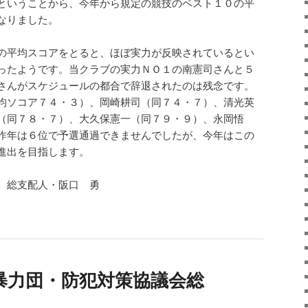
ということから、今年から規定の競技のベスト１０の平
なりました。
の平均スコアをとると、ほぼ実力が反映されているとい
ったようです。当クラブの実力ＮＯ１の南憲司さんと５
さんがスケジュールの都合で辞退されたのは残念です。
均ソコア７４・３）、岡崎耕司（同７４・７）、清光英
（同７８・７）、大久保憲一（同７９・９）、永岡悟
昨年は６位で予選通過できませんでしたが、今年はこの
進出を目指します。
 総支配人・阪口 勇
暴力団・防犯対策協議会総