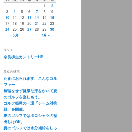
1
2
3
4
5
6
7
8
9
10
11
12
13
14
15
16
17
18
19
20
21
22
23
24
25
26
27
28
29
30
« 5月
7月 »
リンク
奈良柳生カントリーHP
最近の投稿
たまにおられます、こんなゴル
ファー
無理をせず健康な汗をかいて夏
のゴルフを楽しもう。
ゴルフ振興の一環「チーム対抗
戦」を開催。
夏のゴルフではポロシャツの裾
出しはOK。
夏のゴルフでは水分補給をしっ