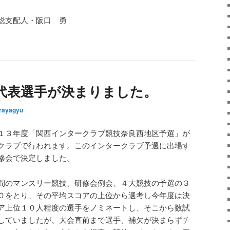
総支配人・阪口 勇
代表選手が決まりました。
rayagyu
１３年度「関西インタークラブ競技奈良西地区予選」が
クラブで行われます。このインタークラブ予選に出場す
修会で決定しました。
間のマンスリー競技、研修会例会、４大競技の予選の３
０をとり、その平均スコアの上位から選考し今年度は決
ア上位１０人程度の選手をノミネートし、そこから数試
していましたが、大会直前まで選手、補欠が決まらずチ