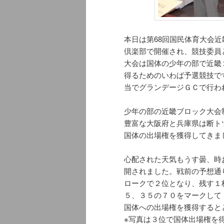
本日は第68回国民体育大会
倶楽部で開催され、競技委員
大会は国体の少年の部で近畿
得るためのいわば予選競技で
当でグランデージＧＣで行わ
少年の部の近畿ブロック大会
豊富な大阪府と兵庫県は断ト
国体の出場権を獲得してきま
心配された天気もうす曇、時
開されました。戦前の予想通
ロークで２位となり、残す１
５、３５の７０をマークして
国体への出場権を獲得すると
※写真は３位で国体出場権を