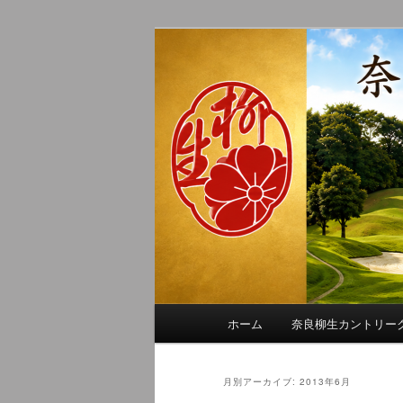
メ
サ
季節の話題、クラブの出来事、
イ
ブ
れに発信します。
ン
コ
奈良柳生カン
コ
ン
ン
テ
テ
ン
ン
ツ
ツ
へ
へ
移
移
動
動
メ
ホーム
奈良柳生カントリー
イ
ン
メ
月別アーカイブ:
2013年6月
ニ