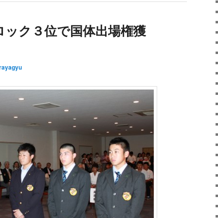
ロック３位で国体出場権獲
rayagyu