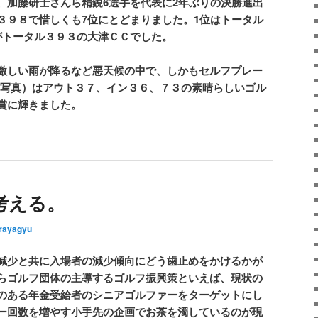
、加藤研士さんら精鋭6選手を代表に2年ぶりの決勝進出
３９８で惜しくも7位にとどまりました。1位はトータル
がトータル３９３の大津ＣＣでした。
激しい雨が降るなど悪天候の中で、しかもセルフプレー
写真）はアウト３７、イン３６、７３の素晴らしいゴル
賞に輝きました。
考える。
rayagyu
減少と共に入場者の減少傾向にどう歯止めをかけるかが
らゴルフ団体の主導するゴルフ振興策といえば、現状の
のある年金受給者のシニアゴルファーをターゲットにし
ー回数を増やす小手先の企画でお茶を濁しているのが現