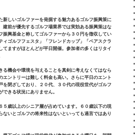
た新しいゴルファーを発掘する魅力あるゴルフ振興策に
、建前が優先するゴルフ場業界では実効ある振興策はな
フ振興基金と称してゴルファーから３０円を徴収してい
ティゴルフフェスタ」「フレンドカップ」「ペアスクラ
してますがほとんどが平日開催。参加者の多くはリタイ
。
きる機会や環境を与えることを真剣に考えなくてはなら
のエントリーは難しく料金も高い。さらに平日のエント
戸を閉ざしており、２０代、３０代の現役世代がゴルフ
ができる状況にありません。
６５歳以上のシニア層が占めています。６０歳以下の現
らないとゴルフの将来性はないといっても過言ではあり