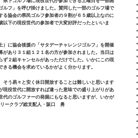
、県下ゴルフ場に現役世代が参加できる土曜日を一部開
ゴルフ」を呼び掛けました。賛同した一部のゴルフ場で
する協会の県民ゴルフ参加者の９割が６５歳以上なのに
歳以下の現役世代の参加者で大変好評だったといいま
土）に協会後援の「サタデーチャレンジゴルフ」を開催
募があり３１組１２１名の方が参加されました。当日は
らず２組キャンセルがあっただけでした。いかにこの現
できる機会を求めているかがよく分かります。
、そう易々と安く休日開放することは難しいと思います
が現役世代に開放すれば違った意味での盛り上がりがあ
世代のゴルファーの発掘にもなると思いますが、いかが
リークラブ総支配人・阪口 勇