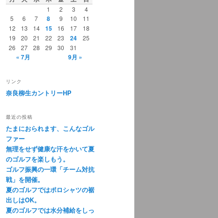
1
2
3
4
5
6
7
8
9
10
11
12
13
14
15
16
17
18
19
20
21
22
23
24
25
26
27
28
29
30
31
« 7月
9月 »
リンク
奈良柳生カントリーHP
最近の投稿
たまにおられます、こんなゴル
ファー
無理をせず健康な汗をかいて夏
のゴルフを楽しもう。
ゴルフ振興の一環「チーム対抗
戦」を開催。
夏のゴルフではポロシャツの裾
出しはOK。
夏のゴルフでは水分補給をしっ