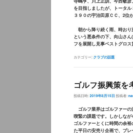
寺嶋亨、川上正訓、今西敏彦
を目指しましたが、トータル
３９０の宇治田原ＣＣ、2位
朝から降り続く雨、時おり
という悪条件の下、向山さん(
フを展開し見事ベストグロス
カテゴリー:
クラブの話題
ゴルフ振興策を
投稿日時:
2019年8月15日
投稿者:
na
ゴルフ業界はゴルファーの
喫緊の課題です。しかしなが
ゴルファーとくに時間の余裕
た平日の安売り企画で、プレ