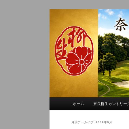
メ
サ
季節の話題、クラブの出来事、
イ
ブ
れに発信します。
ン
コ
奈良柳生カン
コ
ン
ン
テ
テ
ン
ン
ツ
ツ
へ
へ
移
移
動
動
メ
ホーム
奈良柳生カントリー
イ
ン
メ
月別アーカイブ:
2019年8月
ニ