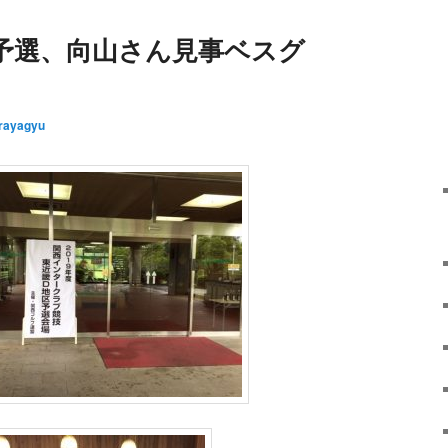
予選、向山さん見事ベスグ
rayagyu