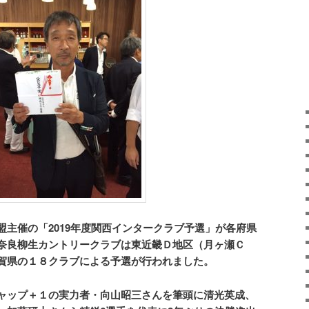
主催の「2019年度関西インタークラブ予選」が各府県
奈良柳生カントリークラブは東近畿Ｄ地区（月ヶ瀬Ｃ
賀県の１８クラブによる予選が行われました。
ャップ＋１の実力者・向山昭三さんを筆頭に清光英成、