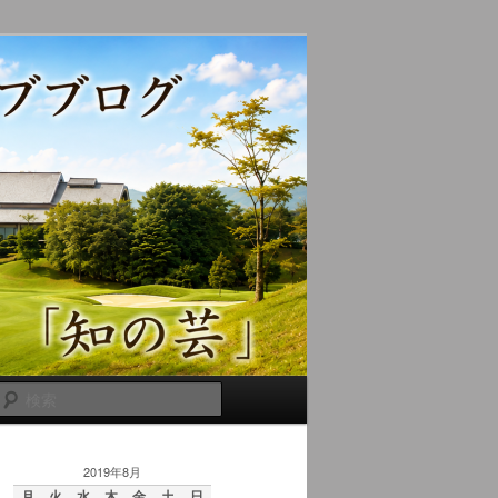
検
索
2019年8月
月
火
水
木
金
土
日