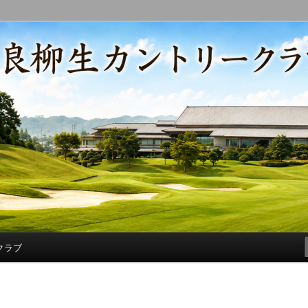
コースの改修・更新作業、ゴルフに関する随筆、喜怒哀楽などを気まぐ
トリークラブ総支配人ブログ
クラブ