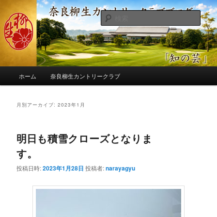
メ
サ
季節の話題、クラブの出来事、コースの改修・更新作業、ゴルフに関する随
筆、喜怒哀楽などを気まぐれに発信します。
イ
ブ
検
ン
コ
索
コ
ン
奈良柳生カントリークラブ総支配人
ン
テ
ブログ
テ
ン
ン
ツ
メ
ツ
へ
ホーム
奈良柳生カントリークラブ
イ
へ
移
ン
移
動
メ
月別アーカイブ:
2023年1月
動
ニ
ュ
ー
明日も積雪クローズとなりま
す。
投稿日時:
2023年1月28日
投稿者:
narayagyu