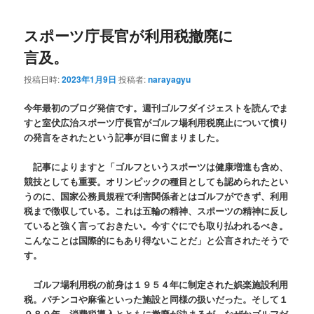
スポーツ庁長官が利用税撤廃に
言及。
投稿日時:
2023年1月9日
投稿者:
narayagyu
今年最初のブログ発信です。週刊ゴルフダイジェストを読んでま
すと室伏広治スポーツ庁長官がゴルフ場利用税廃止について憤り
の発言をされたという記事が目に留まりました。
記事によりますと「ゴルフというスポーツは健康増進も含め、
競技としても重要。オリンピックの種目としても認められたとい
うのに、国家公務員規程で利害関係者とはゴルフができず、利用
税まで徴収している。これは五輪の精神、スポーツの精神に反し
ていると強く言っておきたい。今すぐにでも取り払われるべき。
こんなことは国際的にもあり得ないことだ」と公言されたそうで
す。
ゴルフ場利用税の前身は１９５４年に制定された娯楽施設利用
税。パチンコや麻雀といった施設と同様の扱いだった。そして１
９８９年、消費税導入とともに撤廃が決まるが、なぜかゴルフだ