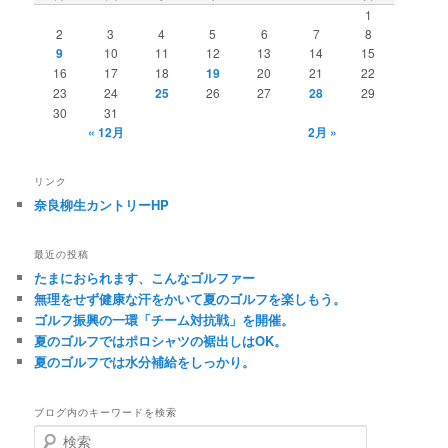
1
2
3
4
5
6
7
8
9
10
11
12
13
14
15
16
17
18
19
20
21
22
23
24
25
26
27
28
29
30
31
« 12月
2月 »
リンク
奈良柳生カントリーHP
最近の投稿
たまにおられます、こんなゴルファー
無理をせず健康な汗をかいて夏のゴルフを楽しもう。
ゴルフ振興の一環「チーム対抗戦」を開催。
夏のゴルフではポロシャツの裾出しはOK。
夏のゴルフでは水分補給をしっかり。
ブログ内のキーワードを検索
検