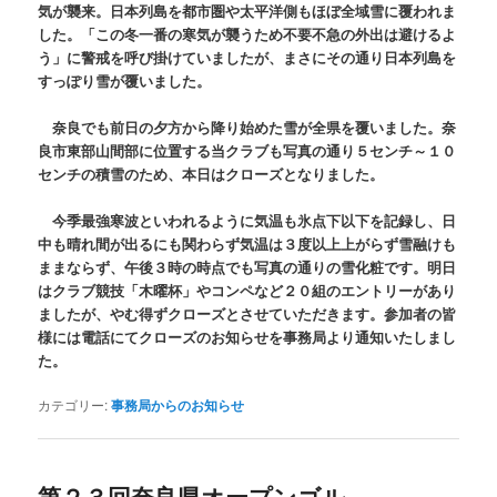
気が襲来。日本列島を都市圏や太平洋側もほぼ全域雪に覆われま
した。「この冬一番の寒気が襲うため不要不急の外出は避けるよ
う」に警戒を呼び掛けていましたが、まさにその通り日本列島を
すっぽり雪が覆いました。
奈良でも前日の夕方から降り始めた雪が全県を覆いました。奈
良市東部山間部に位置する当クラブも写真の通り５センチ～１０
センチの積雪のため、本日はクローズとなりました。
今季最強寒波といわれるように気温も氷点下以下を記録し、日
中も晴れ間が出るにも関わらず気温は３度以上上がらず雪融けも
ままならず、午後３時の時点でも写真の通りの雪化粧です。明日
はクラブ競技「木曜杯」やコンペなど２０組のエントリーがあり
ましたが、やむ得ずクローズとさせていただきます。参加者の皆
様には電話にてクローズのお知らせを事務局より通知いたしまし
た。
カテゴリー:
事務局からのお知らせ
第２３回奈良県オープンゴル