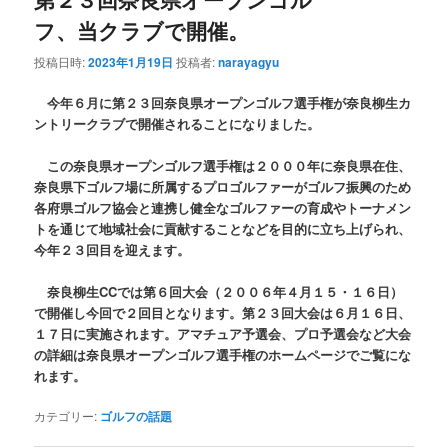
フ、当クラブで開催。
投稿日時:
2023年1月19日
投稿者:
narayagyu
今年６月に第２３回奈良県オープンゴルフ選手権が奈良柳生カ
ントリークラブで開催されることになりました。
この奈良県オープンゴルフ選手権は２０００年に奈良県在住、
奈良県下ゴルフ場に所属するプロゴルファーがゴルフ振興のため
各府県ゴルフ協会と連携し健全なゴルファーの育成やトーナメン
トを通じて地域社会に貢献することなどを目的に立ち上げられ、
今年２３回目を迎えます。
奈良柳生CCでは第６回大会（２００６年４月１５・１６日）
で開催し今回で２回目となります。第２３回大会は６月１６日、
１７日に実施されます。アマチュア予選会、プロ予選会など大会
の詳細は奈良県オープンゴルフ選手権のホームページでご覧にな
れます。
カテゴリー:
ゴルフの話題