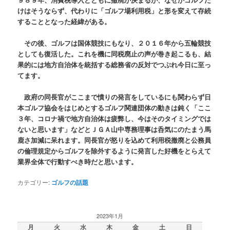
けはそうならず、代わりに「ゴルフ場利用税」と形を変えて存続
することとなった経緯がある。
その後、ゴルフは国体競技にもなり、２０１６年から五輪競技
としても復活した。これを機に同税廃止の声が巻き起こるも、結
果的には地方自治体を統括する総務省の反対でつぶれ今日に至っ
てます。
政府の同長官がここまで憤りの発言をしているにも関わらず日
本ゴルフ協会をはじめとするゴルフ関連団体の動きは鈍く「ここ
３年、コロナ禍で地方自治体は疲弊し、今はそのタイミングでは
ないと思います」などとＪＧＡ山中専務理事は呑気にのたまう馬
鹿さ加減に呆れます。同長官が怒りを込めて利用税撤廃と公務員
の倫理規定からゴルフを除外するように発言した好機をとらえて
業界全体で行動すべき時だと思います。
カテゴリー:
ゴルフの話題
2023年1月
月
火
水
木
金
土
日