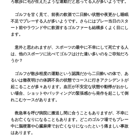
ろ散歩に毛が生えたような運動だと思ってる人が多いようです。
ゴルフを甘く見て、前夜の飲酒で二日酔い状態や夜更かし睡眠
不足でプレーする人が多いようです。さらにはプレー当日のスタ
ート前やラウンド中に飲酒するゴルファーも結構多くよく目にし
ます。
意外と思われますが、スポーツの最中に不幸にして死亡する人
は、他のスポーツに比べてゴルフはけた違い多いのをご存知だろ
うか？
ゴルフが散歩程度の運動という認識だから二日酔いの体で、あ
るいは徹夜明けの体調不良の状態でコースに行きアクシデントが
起こることが多々あります。血圧が不安定な状態や動悸がおかし
い場合、ショットやパッティングの緊張感から発作を起こして倒
れこむケースがあります。
救急車を呼び病院に搬送し間に合うこともありますが、不幸に
もお亡くなりになることもあります。どこのゴルフ場でもプレー
中に脳梗塞や心臓麻痺でお亡くなりになったという痛ましい事故
はあります。