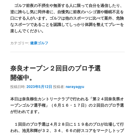
ゴルフ前夜の不摂生や無茶する人に限って自分を過信したり、
逆に誇らし気に同伴者に、自慢気に前夜のハシゴ酒や睡眠不足を
口にする人がいます。ゴルフは他のスポーツに比べて案外、危険
なスポーツであることを認識してしっかり体調を整えてプレーを
楽しんでください。
カテゴリー:
健康ゴルフ
奈良オープン２回目のプロ予選
開催中。
投稿日時:
2023年5月12日
投稿者:
narayagyu
本日は奈良柳生カントリークラブで行われる「第２４回奈良県オ
ープンゴルフ選手権」（６月１６・１７日）の２回目のプロ予選
が行われてます。
１回目のプロ予選は４月２８日に１１９名のプロが出場して行
われ、池見和輝が３２、３４、６６の好スコアをマークしトップ