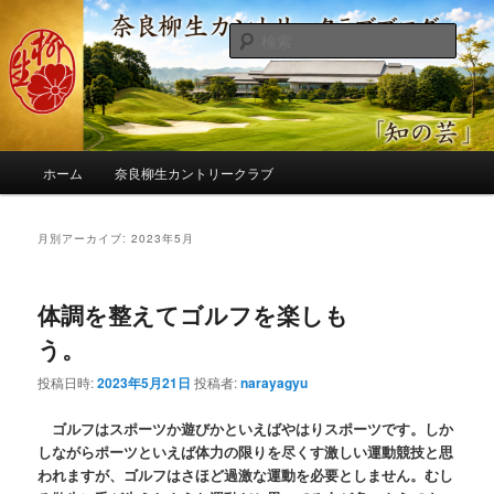
メ
サ
季節の話題、クラブの出来事、コースの改修・更新作業、ゴルフに関する随
筆、喜怒哀楽などを気まぐれに発信します。
イ
ブ
検
ン
コ
索
コ
ン
奈良柳生カントリークラブ総支配人
ン
テ
ブログ
テ
ン
ン
ツ
メ
ツ
へ
ホーム
奈良柳生カントリークラブ
イ
へ
移
ン
移
動
メ
月別アーカイブ:
2023年5月
動
ニ
ュ
ー
体調を整えてゴルフを楽しも
う。
投稿日時:
2023年5月21日
投稿者:
narayagyu
ゴルフはスポーツか遊びかといえばやはりスポーツです。しか
しながらポーツといえば体力の限りを尽くす激しい運動競技と思
われますが、ゴルフはさほど過激な運動を必要としません。むし