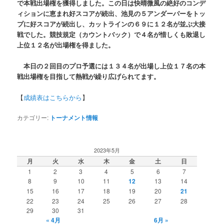
で本戦出場権を獲得しました。この日は快晴微風の絶好のコンデ
ィションに恵まれ好スコアが続出、池見の５アンダーパーをトッ
プに好スコアが続出し、カットラインの６９に１２名が並ぶ大接
戦でした。競技規定（カウントバック）で４名が惜しくも敗退し
上位１２名が出場権を得ました。
本日の２回目のプロ予選には１３４名が出場し上位１７名の本
戦出場権を目指して熱戦が繰り広げられてます。
【
成績表はこちらから
】
カテゴリー:
トーナメント情報
2023年5月
月
火
水
木
金
土
日
1
2
3
4
5
6
7
8
9
10
11
12
13
14
15
16
17
18
19
20
21
22
23
24
25
26
27
28
29
30
31
« 4月
6月 »