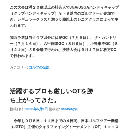
この大会は満２０歳以上の社会人でJGA/USGAハンディキャップ
（クラブハンディキャップ）９・９以内のゴルファーが参加で
き、レギュラークラスと満５５歳以上のシニアクラスによって争
われます。
関西予選は当クラブ以外に伏尾GC（７月９日）、ザ・カントリ
ー（７月１６日）、六甲国際GC（８月６日）、小野東洋GC（８
月２１日）の５会場で行われ、決勝大会は９月１７日に枚方CC
で行われます。
カテゴリー:
ゴルフの話題
活躍するプロも厳しいQTを勝
ち上がってきた。
投稿日時:
2026年6月9日
投稿者:
narayagyu
今年も９月８日～１１日までの４日間、日本ゴルフツアー機構
（JGTO）主催のクォリファイングトーナメント（QT）１ｓｔス