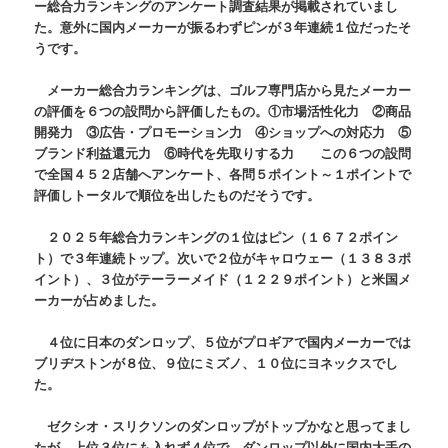
ー総合力ランキングのアンケート調査結果が掲載されていまし
た。意外に国内メーカーが振るわずピンが３年連続１位だったそ
うです。
メーカー総合力ランキングは、ゴルフ専門店から見たメーカー
の評価を６つの設問から評価したもの。①市場活性化力 ②商品
開発力 ③広告・プロモーション力 ④ショップへの対応力 ⑤
ブランド利益還元力 ⑥時代を先取りする力 この６つの設問
で全国４５２店舗へアンケート、各問５ポイント～１ポイントで
評価しトータルで順位を出したものだそうです。
２０２５年総合力ランキングの１位はピン（１６７２ポイン
ト）で３年連続トップ。次いで２位がキャロウェー（１３８３ポ
イント）、３位がテーラーメイド（１２２９ポイント）と米国メ
ーカーが占めました。
４位に日本のダンロップ、５位がプロギアで国内メーカーでは
ブリヂストンが８位、９位にミズノ、１０位にヨネックスでし
た。
ゼクシオ・スリクソンのダンロップがトップかなと思ってまし
たが、上位３位にも入れず４位で、ダンロップ以外に国内大手の