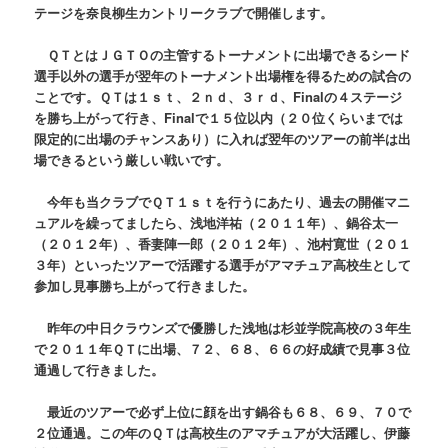
テージを奈良柳生カントリークラブで開催します。
ＱＴとはＪＧＴＯの主管するトーナメントに出場できるシード
選手以外の選手が翌年のトーナメント出場権を得るための試合の
ことです。ＱＴは１ｓｔ、２ｎｄ、３ｒｄ、Finalの４ステージ
を勝ち上がって行き、Finalで１５位以内（２０位くらいまでは
限定的に出場のチャンスあり）に入れば翌年のツアーの前半は出
場できるという厳しい戦いです。
今年も当クラブでＱＴ１ｓｔを行うにあたり、過去の開催マニ
ュアルを繰ってましたら、浅地洋祐（２０１１年）、鍋谷太一
（２０１２年）、香妻陣一郎（２０１２年）、池村寛世（２０１
３年）といったツアーで活躍する選手がアマチュア高校生として
参加し見事勝ち上がって行きました。
昨年の中日クラウンズで優勝した浅地は杉並学院高校の３年生
で２０１１年ＱＴに出場、７２、６８、６６の好成績で見事３位
通過して行きました。
最近のツアーで必ず上位に顔を出す鍋谷も６８、６９、７０で
２位通過。この年のＱＴは高校生のアマチュアが大活躍し、伊藤