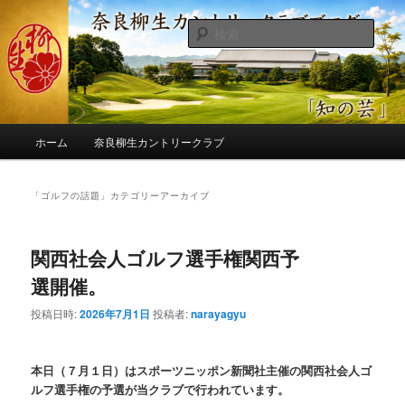
メ
サ
季節の話題、クラブの出来事、コースの改修・更新作業、ゴルフに関する随
筆、喜怒哀楽などを気まぐれに発信します。
イ
ブ
検
ン
コ
索
コ
ン
奈良柳生カントリークラブ総支配人
ン
テ
ブログ
テ
ン
ン
ツ
メ
ツ
へ
ホーム
奈良柳生カントリークラブ
イ
へ
移
ン
移
動
メ
「
ゴルフの話題
」カテゴリーアーカイブ
動
ニ
ュ
ー
関西社会人ゴルフ選手権関西予
選開催。
投稿日時:
2026年7月1日
投稿者:
narayagyu
本日（７月１日）はスポーツニッポン新聞社主催の関西社会人ゴ
ルフ選手権の予選が当クラブで行われています。