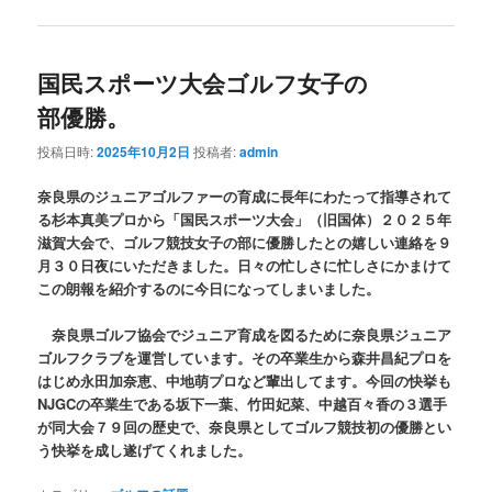
国民スポーツ大会ゴルフ女子の
部優勝。
投稿日時:
2025年10月2日
投稿者:
admin
奈良県のジュニアゴルファーの育成に長年にわたって指導されて
る杉本真美プロから「国民スポーツ大会」（旧国体）２０２５年
滋賀大会で、ゴルフ競技女子の部に優勝したとの嬉しい連絡を９
月３０日夜にいただきました。日々の忙しさに忙しさにかまけて
この朗報を紹介するのに今日になってしまいました。
奈良県ゴルフ協会でジュニア育成を図るために奈良県ジュニア
ゴルフクラブを運営しています。その卒業生から森井昌紀プロを
はじめ永田加奈恵、中地萌プロなど輩出してます。今回の快挙も
NJGCの卒業生である坂下一葉、竹田妃菜、中越百々香の３選手
が同大会７９回の歴史で、奈良県としてゴルフ競技初の優勝とい
う快挙を成し遂げてくれました。