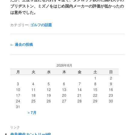
ブリヂストン、ミズノをはじめ国内メーカーの評価が低かったの
は意外でした。
カテゴリー:
ゴルフの話題
投
←
過去の投稿
稿
ナ
ビ
2026年8月
ゲ
月
火
水
木
金
土
日
ー
1
2
シ
3
4
5
6
7
8
9
ョ
10
11
12
13
14
15
16
ン
17
18
19
20
21
22
23
24
25
26
27
28
29
30
31
« 7月
リンク
奈良柳生カントリーHP