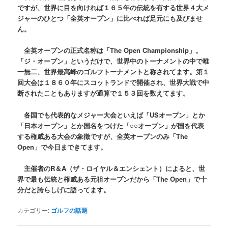
ですが、世界に目を向ければ１６５年の伝統を有する世界４大メ
ジャーのひとつ「全英オープン」に比べれば足元にも及びませ
ん。
全英オープンの正式名称は「The Open Championship」。
「ジ・オープン」というだけで、世界中のトーナメントの中で唯
一無二、世界最高峰のゴルフトーナメントと称されてます。第１
回大会は１８６０年にスコットランドで開催され、世界大戦で中
断されたこともありますが通算で１５３回を数えてます。
各国でも代表的なメジャー大会といえば「USオープン」とか
「日本オープン」とか国名をつけた「○○オープン」が国を代表
する権威ある大会の象徴ですが、全英オープンのみ「The
Open」で今日まできてます。
主催者のR＆A（ザ・ロイヤル＆エンシェント）によると、世
界で最も伝統と権威ある元祖オープンだから「The Open」で十
分だと誇らしげに語ってます。
カテゴリー:
ゴルフの話題