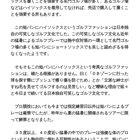
ックスを履くことを強要する名門ゴルフ場が多く、あるゴルフ場
などはハイソックスを着用してなければ、売店で購入して履くこ
とを強要する所もあります。
この短パンにハイソックスというゴルフファッションは日本独
自の可笑しなゴルフ文化でした。この可笑しなゴルフ文化も近年
の猛暑によるゴルフプレーでは熱中症対策の一環として名門ゴル
フ場の多くも短パンにショートソックスでも良しと認めざるを得
なくなったようです。
そもそもこの短パンにハイソックスという奇異なゴルフファッ
ションは、確たる根拠がありません。曰く「ＯＢゾーンに行った
球を探す際にブッシュで擦り傷を防ぐため」とか「立派な紳士が
すね毛を見せてゴルフするのは見苦しい」など曖昧な理由で延々
と今日まで続いてる日本独自可笑しなゴルフ文化です。
プロ競技においても今までは指定練習日以外は短パンによるプ
レーは厳禁でしたが、昨年から夏の猛暑に開催されるツアーに限
って解禁となりました。
３５度以上、４０度近い猛暑の中でのプレーは強健な体のプロ
といえども熱中症に倒れる可能性があるということで、短パンに