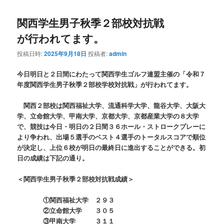
関西学生男子秋季２部校対抗戦
が行われてます。
投稿日時:
2025年9月18日
投稿者:
admin
今日明日と２日間にわたって関西学生ゴルフ連盟主催の「令和７
年度関西学生男子秋季２部校学校対抗戦」が行われてます。
関西２部校は関西福祉大学、流通科学大学、龍谷大学、大阪大
学、立命館大学、甲南大学、京都大学、京都産業大学の８大学
で、競技は今日・明日の２日間３６ホール・ストロークプレーに
より争われ、出場５選手のベスト４選手のトータルスコアで順位
が決定し、上位６校が明日の最終日に進出することができる。初
日の成績は下記の通り。
＜関西学生男子秋季２部校対抗戦成績＞
①関西福祉大学 ２９３
②立命館大学 ３０５
③甲南大学 ３１１