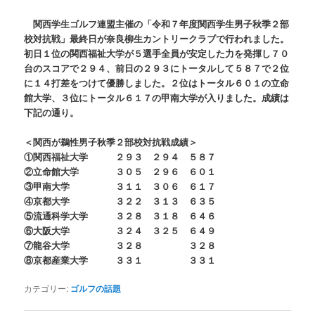
関西学生ゴルフ連盟主催の「令和７年度関西学生男子秋季２部
校対抗戦」最終日が奈良柳生カントリークラブで行われました。
初日１位の関西福祉大学が５選手全員が安定した力を発揮し７０
台のスコアで２９４、前日の２９３にトータルして５８７で２位
に１４打差をつけて優勝しました。２位はトータル６０１の立命
館大学、３位にトータル６１７の甲南大学が入りました。成績は
下記の通り。
＜関西が鵜性男子秋季２部校対抗戦成績＞
①関西福祉大学 ２９３ ２９４ ５８７
②立命館大学 ３０５ ２９６ ６０１
③甲南大学 ３１１ ３０６ ６１７
④京都大学 ３２２ ３１３ ６３５
⑤流通科学大学 ３２８ ３１８ ６４６
⑥大阪大学 ３２４ ３２５ ６４９
⑦龍谷大学 ３２８ ３２８
⑧京都産業大学 ３３１ ３３１
カテゴリー:
ゴルフの話題