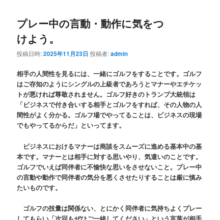
プレー中の言動・動作に気をつ
けよう。
投稿日時:
2025年11月23日
投稿者:
admin
相手の人間性を見るには、一緒にゴルフをすることです。ゴルフ
はご存知のようにシングルの上級者であろうとマナーやエチケッ
トが悪ければ尊敬されません。ゴルフ好きのトランプ大統領は
「ビジネスで付き合いする相手とゴルフをすれば、その人物の人
間性がよく分かる。ゴルフ場でやってることは、ビジネスの現場
でもやってるからだ」といってます。
ビジネスにおけるマナーは商談をスムーズに進める基本中の基
本です。マナーとは相手に対する思いやり、気遣いのことです。
ゴルフでいえば同伴者に不愉快な思いをさせないこと。プレー中
の言動や動作で同伴者の気分を悪くさせたりすることは厳に慎み
たいものです。
ゴルフの技量は関係ない、とにかく同伴者に気持ちよくプレー
してもらい「次回もぜひご一緒してください」という言葉が相手