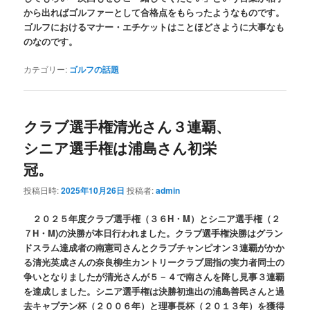
から出ればゴルファーとして合格点をもらったようなものです。
ゴルフにおけるマナー・エチケットはことほどさように大事なも
のなのです。
カテゴリー:
ゴルフの話題
クラブ選手権清光さん３連覇、
シニア選手権は浦島さん初栄
冠。
投稿日時:
2025年10月26日
投稿者:
admin
２０２５年度クラブ選手権（３６H・M）とシニア選手権（２
７H・M)の決勝が本日行われました。クラブ選手権決勝はグラン
ドスラム達成者の南憲司さんとクラブチャンピオン３連覇がかか
る清光英成さんの奈良柳生カントリークラブ屈指の実力者同士の
争いとなりましたが清光さんが５－４で南さんを降し見事３連覇
を達成しました。シニア選手権は決勝初進出の浦島善民さんと過
去キャプテン杯（２００６年）と理事長杯（２０１３年）を獲得