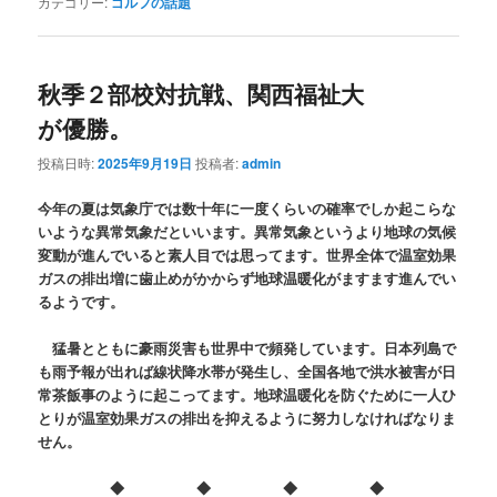
カテゴリー:
ゴルフの話題
秋季２部校対抗戦、関西福祉大
が優勝。
投稿日時:
2025年9月19日
投稿者:
admin
今年の夏は気象庁では数十年に一度くらいの確率でしか起こらな
いような異常気象だといいます。異常気象というより地球の気候
変動が進んでいると素人目では思ってます。世界全体で温室効果
ガスの排出増に歯止めがかからず地球温暖化がますます進んでい
るようです。
猛暑とともに豪雨災害も世界中で頻発しています。日本列島で
も雨予報が出れば線状降水帯が発生し、全国各地で洪水被害が日
常茶飯事のように起こってます。地球温暖化を防ぐために一人ひ
とりが温室効果ガスの排出を抑えるように努力しなければなりま
せん。
◆ ◆ ◆ ◆