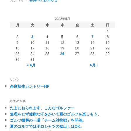
2022年5月
月
火
水
木
金
土
日
1
2
3
4
5
6
7
8
9
10
11
12
13
14
15
16
17
18
19
20
21
22
23
24
25
26
27
28
29
30
31
« 4月
6月 »
リンク
奈良柳生カントリーHP
最近の投稿
たまにおられます、こんなゴルファー
無理をせず健康な汗をかいて夏のゴルフを楽しもう。
ゴルフ振興の一環「チーム対抗戦」を開催。
夏のゴルフではポロシャツの裾出しはOK。