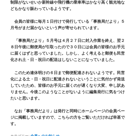
制限がないせいか新幹線や飛行機の乗車率はかなり高く観光地な
どもかなり賑わっているようです。
会員の皆様に毎月１日付けで発行している「事務局だより」５
月号がまだ届かないという声が寄せられています。
「事務局だより」５月号は４月２７日に封入作業を終え、翌２
８日午後に郵便局が引取ったので３０日には会員の皆様のお手元
に届くはずと思っていました。しかし、よく考えると郵便も民営
化され土・日・祝日の配送はしないことになっていました。
このため連休明けの６日まで郵便配達されないようです。民営
化による土・日・祝日に配達されないということに気付かず発送
していたため、皆様のお手元に届くのが遅くなり大変、申し訳あ
りません。今後このようなことがないように編集発行に気をつけ
たいと思います。
なお「事務局だより」は発行と同時にホームページの会員ペー
ジに掲載していますので、こちらの方をご覧いただければ幸甚で
す。
カテゴリー:
会員へのお知らせ