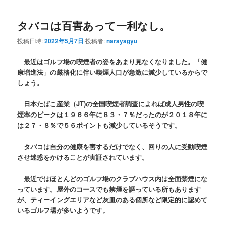
タバコは百害あって一利なし。
投稿日時:
2022年5月7日
投稿者:
narayagyu
最近はゴルフ場の喫煙者の姿をあまり見なくなりました。「健
康増進法」の厳格化に伴い喫煙人口が急激に減少しているからで
しょう。
日本たばこ産業（JT)の全国喫煙者調査によれば成人男性の喫
煙率のピークは１９６６年に８３・７％だったのが２０１８年に
は２７・８％で５６ポイントも減少しているそうです。
タバコは自分の健康を害するだけでなく、回りの人に受動喫煙
させ迷惑をかけることが実証されています。
最近ではほとんどのゴルフ場のクラブハウス内は全面禁煙にな
っています。屋外のコースでも禁煙を謳っている所もあります
が、ティーイングエリアなど灰皿のある個所など限定的に認めて
いるゴルフ場が多いようです。