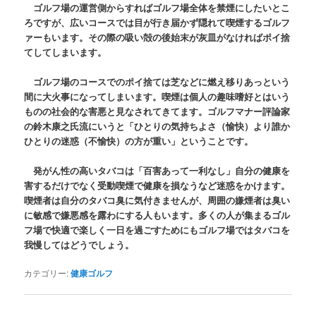
ゴルフ場の運営側からすればゴルフ場全体を禁煙にしたいとこ
ろですが、広いコースでは目が行き届かず隠れて喫煙するゴルフ
ァーもいます。その際の吸い殻の後始末が灰皿がなければポイ捨
てしてしまいます。
ゴルフ場のコースでのポイ捨ては芝などに燃え移りあっという
間に大火事になってしまいます。喫煙は個人の趣味嗜好とはいう
ものの社会的な害悪と見なされてきてます。ゴルフマナー評論家
の鈴木康之氏流にいうと「ひとりの気持ちよさ（愉快）より誰か
ひとりの迷惑（不愉快）の方が重い」ということです。
発がん性の高いタバコは「百害あって一利なし」自分の健康を
害するだけでなく受動喫煙で健康を損なうなど迷惑をかけます。
喫煙者は自分のタバコ臭に気付きませんが、周囲の嫌煙者は臭い
に敏感で嫌悪感を露わにする人もいます。多くの人が集まるゴル
フ場で快適で楽しく一日を過ごすためにもゴルフ場ではタバコを
我慢してはどうでしょう。
カテゴリー:
健康ゴルフ