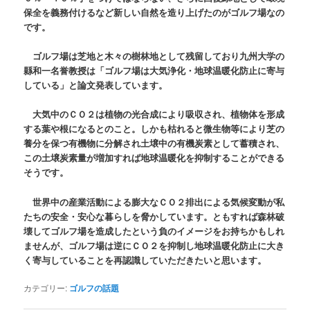
保全を義務付けるなど新しい自然を造り上げたのがゴルフ場なの
です。
ゴルフ場は芝地と木々の樹林地として残留しており九州大学の
縣和一名誉教授は「ゴルフ場は大気浄化・地球温暖化防止に寄与
している」と論文発表しています。
大気中のＣＯ２は植物の光合成により吸収され、植物体を形成
する葉や根になるとのこと。しかも枯れると微生物等により芝の
養分を保つ有機物に分解され土壌中の有機炭素として蓄積され、
この土壌炭素量が増加すれば地球温暖化を抑制することができる
そうです。
世界中の産業活動による膨大なＣＯ２排出による気候変動が私
たちの安全・安心な暮らしを脅かしています。ともすれば森林破
壊してゴルフ場を造成したという負のイメージをお持ちかもしれ
ませんが、ゴルフ場は逆にＣＯ２を抑制し地球温暖化防止に大き
く寄与していることを再認識していただきたいと思います。
カテゴリー:
ゴルフの話題