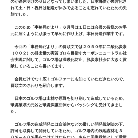
のが連休明けの６日となってしまいました。日本郵便が民営化さ
れて土・日・祝日は配送が休みであることを忘れていたための失
態でした。
このため「事務局だより」６月号は１日には会員の皆様のお手
元に届くように頑張って早めに作り上げ、本日発送作業中です。
今回の「事務局だより」の冒頭文では２０５０年に二酸化炭素
（ＣＯ２）の排出量の実質ゼロを目指すカーボンニュートラル社
会実現に関して、ゴルフ場は温暖化防止、脱炭素社会に大きく貢
献していることを書いてます。
会員だけでなく広くゴルファーにも知っていただきたいので、
冒頭文のさわりを紹介します。
日本のゴルフ場は山林や原野を切り崩して造成しているため、
環境破壊の元凶と環境保護団体からバッシングを受けてきまし
た。
ゴルフ場の造成開発には自治体などの厳しい開発規制法の下、
許可を取得して開発しているため、ゴルフ場内の残地森林を３
０％～４０％手をつけてはならない、さらに回復緑地として環境