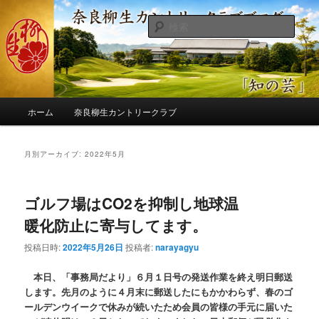
メ
サ
季節の話題、クラブの出来事、コースの改修・更新作業、ゴルフに関する随
筆、喜怒哀楽などを気まぐれに発信します。
イ
ブ
検
ン
コ
索
コ
ン
奈良柳生カントリークラブ総支配人
ン
テ
ブログ
テ
ン
ン
ツ
メ
ツ
へ
ホーム
奈良柳生カントリークラブ
イ
へ
移
ン
移
動
メ
月別アーカイブ:
2022年5月
動
ニ
ュ
ー
ゴルフ場はCO2を抑制し地球温
暖化防止に寄与してます。
投稿日時:
2022年5月26日
投稿者:
narayagyu
本日、「事務局だより」６月１日号の発送作業を終え明日郵送
します。先月のように４月末に郵送したにもかかわらず、春のゴ
ールデンウイークで休みが続いたため会員の皆様の手元に届いた