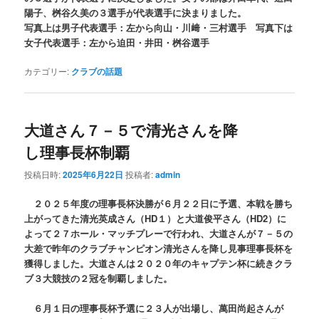
陽子、桝谷久美の３選手が代表選手に決まりました。
写真上は男子代表選手：左から向山・川﨑・三村選手 写真下は
女子代表選手：左から迫田・井田・桝谷選手
カテゴリー:
クラブの話題
大道さん７－５で清光さんを降
し理事長杯制覇
投稿日時:
2025年6月22日
投稿者:
admin
２０２５年度の理事長杯決勝が６月２２日に予選、本戦を勝ち
上がってきた清光英成さん（HD１）と大道俊平さん（HD2）に
よって２７ホール・マッチプレーで行われ、大道さんが７－５の
大差で昨年のクラブチャンピオン清光さんを降し見事理事長杯を
獲得しました。大道さんは２０２０年のキャプテン杯に続きクラ
ブ３大競技の２冠を制覇しました。
６月１日の理事長杯予選に２３人が出場し、萬田尚起さんが