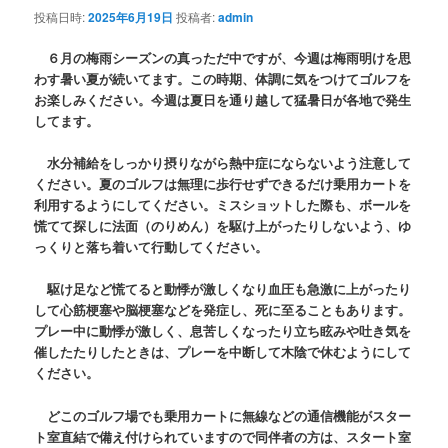
投稿日時:
2025年6月19日
投稿者:
admin
６月の梅雨シーズンの真っただ中ですが、今週は梅雨明けを思
わす暑い夏が続いてます。この時期、体調に気をつけてゴルフを
お楽しみください。今週は夏日を通り越して猛暑日が各地で発生
してます。
水分補給をしっかり摂りながら熱中症にならないよう注意して
ください。夏のゴルフは無理に歩行せずできるだけ乗用カートを
利用するようにしてください。ミスショットした際も、ボールを
慌てて探しに法面（のりめん）を駆け上がったりしないよう、ゆ
っくりと落ち着いて行動してください。
駆け足など慌てると動悸が激しくなり血圧も急激に上がったり
して心筋梗塞や脳梗塞などを発症し、死に至ることもあります。
プレー中に動悸が激しく、息苦しくなったり立ち眩みや吐き気を
催したたりしたときは、プレーを中断して木陰で休むようにして
ください。
どこのゴルフ場でも乗用カートに無線などの通信機能がスター
ト室直結で備え付けられていますので同伴者の方は、スタート室