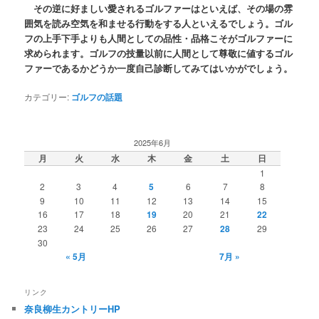
その逆に好ましい愛されるゴルファーはといえば、その場の雰
囲気を読み空気を和ませる行動をする人といえるでしょう。ゴル
フの上手下手よりも人間としての品性・品格こそがゴルファーに
求められます。ゴルフの技量以前に人間として尊敬に値するゴル
ファーであるかどうか一度自己診断してみてはいかがでしょう。
カテゴリー:
ゴルフの話題
2025年6月
月
火
水
木
金
土
日
1
2
3
4
5
6
7
8
9
10
11
12
13
14
15
16
17
18
19
20
21
22
23
24
25
26
27
28
29
30
« 5月
7月 »
リンク
奈良柳生カントリーHP