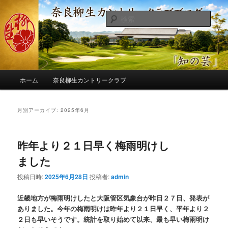
メ
サ
季節の話題、クラブの出来事、コースの改修・更新作業、ゴルフに関する随
筆、喜怒哀楽などを気まぐれに発信します。
イ
ブ
検
ン
コ
索
コ
ン
奈良柳生カントリークラブ総支配人
ン
テ
ブログ
テ
ン
ン
ツ
メ
ツ
へ
ホーム
奈良柳生カントリークラブ
イ
へ
移
ン
移
動
メ
月別アーカイブ:
2025年6月
動
ニ
ュ
ー
昨年より２１日早く梅雨明けし
ました
投稿日時:
2025年6月28日
投稿者:
admin
近畿地方が梅雨明けしたと大阪管区気象台が昨日２７日、発表が
ありました。今年の梅雨明けは昨年より２１日早く、平年より２
２日も早いそうです。統計を取り始めて以来、最も早い梅雨明け