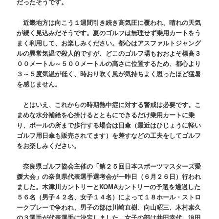
だったそうです。
近畿地方は向こう１週間引き続き高気圧に覆われ、晴れの天気
が続く見込みだそうです。夏のゴルフは無理せず乗用カートをう
まく利用して、お楽しみください。都心はアスファルトジャング
ルの異常気温で殺人的ですが、どこのゴルフ場もおおよそ標高３
００メートル～５００メートルの高さに位置するため、都心より
３～５度気温が低く、時おり吹く風が気持ちよく思ったほど猛暑
を感じません。
とはいえ、これからの時期熱中症に対する警戒は必要です。こ
まめな水分補給を心掛けるとともにできるだけ乗用カートに乗
り、ボールの所まで歩行する場合は日傘（最近はひじょうに軽い
ゴルフ用日傘も販売されてます）を差すなどの工夫をしてゴルフ
をお楽しみください。
奈良県ゴルフ協会主催の「第２５回日本スポーツマスターズ愛
媛大会」の奈良県代表選手選考会が一昨日（６月２６日）行われ
ました。木津川カントリーとKOMAカントリーの予選を通過した
５６名（男子４２名、女子１４名）によって１８ホール・ストロ
ークプレーで争われ、男子の部は川崎直樹、向山昭三、木村泰久
の３選手が代表選手に決定しました。女子の部は井田幸代、迫田