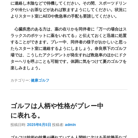
に連絡し木陰などで待機してください。その間、スポーツドリン
クや冷たいお茶などがあれば飲ますようにしてください。状況に
よりスタート室にAEDや救急車の手配も要請してください。
心臓疾患のある方は、薬の在りかを同伴者に「万一の場合はス
ラックスのポケットに薬をいれてる」と伝えておくと迅速に処置
することができます。プレー中、同伴者の様子がおかしいと思っ
たらスタート室に連絡するようにしましょう。奈良県下のゴルフ
場では、こうしたアクシデントが発生すれば救急車のほかにドク
ターヘリを呼ぶことも可能です。体調に気をつけて夏のゴルフを
楽しみましょう。
カテゴリー:
健康ゴルフ
ゴルフは人柄や性格がプレー中
に表れる。
投稿日時:
2025年6月5日
投稿者:
admin
ゴルフは技術や技量が優れていても人間性に欠ける手前勝手なゴ