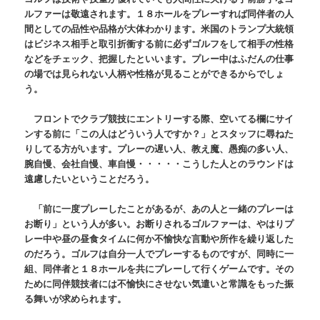
ルファーは敬遠されます。１８ホールをプレーすれば同伴者の人
間としての品性や品格が大体わかります。米国のトランプ大統領
はビジネス相手と取引折衝する前に必ずゴルフをして相手の性格
などをチェック、把握したといいます。プレー中はふだんの仕事
の場では見られない人柄や性格が見ることができるからでしょ
う。
フロントでクラブ競技にエントリーする際、空いてる欄にサイ
ンする前に「この人はどういう人ですか？」とスタッフに尋ねた
りしてる方がいます。プレーの遅い人、教え魔、愚痴の多い人、
腕自慢、会社自慢、車自慢・・・・・こうした人とのラウンドは
遠慮したいということだろう。
「前に一度プレーしたことがあるが、あの人と一緒のプレーは
お断り」という人が多い。お断りされるゴルファーは、やはりプ
レー中や昼の昼食タイムに何か不愉快な言動や所作を繰り返した
のだろう。ゴルフは自分一人でプレーするものですが、同時に一
組、同伴者と１８ホールを共にプレーして行くゲームです。その
ために同伴競技者には不愉快にさせない気遣いと常識をもった振
る舞いが求められます。