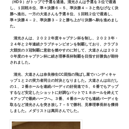
（HD９）がトップで予選を通過。清光さんは予選を３位で通過
し、１回戦８位、準々決勝６－５、準決勝４－３と危なげなく決
勝へ進出。一方の大道さんも予選８位、１回戦２位で通過し、
準々決勝４－２、準決勝３－２と勝ち上がり決勝へ駒を進めまし
た。
清光さんは、２０２２年度キャプテン杯を制し、２０２３年・
２４年と２年連続クラブチャンピオンを制覇しており、クラブ３
大競技の３冠制覇に意欲を燃やすのに対して、大道さんは２０２
０年度のキャプテン杯に続き理事長杯制覇を目指す好勝負が期待
されました。
清光、大道さんは奈良柳生CC屈指の飛ばし屋でハンディキャ
ップ１と２の実力者同士の対決となりました。大道さんは出だし
の１、２番ホールを連続バーディの好発進で５、６番でもアップ
するなど安定したショットに好調なパットで１８ホールを終えて
４アップで最終ハーフへ。３番、４番ホールでも連続バーディを
取るなど清光さんを突き放し７－５で勝利、見事理事長杯を獲得
しました。メダリストは萬田さんでした。