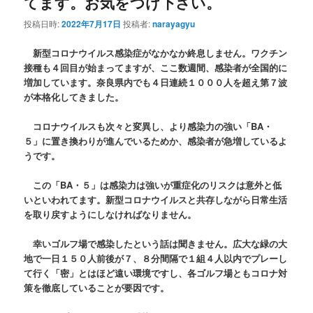
てます。お気をつけ下さい。
投稿日時:
2022年7月17日
投稿者:
narayagyu
新型コロナウイルス感染症がなかなか終息しません。ワクチン
接種も４回目が始まってますが、ここ数週間、感染者が全国的に
増加しています。奈良県内でも４日連続１０００人を超え第７波
が本格化してきました。
コロナウイルスも次々と変異し、より感染力の強い「BA・
５」に置き換わりが進んでいるためか、感染者が急増しているよ
うです。
この「BA・５」は感染力は強いが重症化のリスクは意外と低
いといわれてます。新型コロナウイルスと共存しながら日常生活
を取り戻すようにしなければなりません。
幸いゴルフ場で感染したという話は聞きません。広大な緑の大
地で一日１５０人前後が７、８分間隔で１組４人以内でプレーし
て行く「密」とはほど遠い環境ですし、各ゴルフ場ともコロナ対
策を徹底していることが要因です。