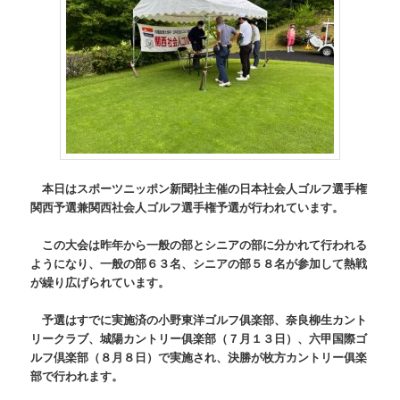
本日はスポーツニッポン新聞社主催の日本社会人ゴルフ選手権
関西予選兼関西社会人ゴルフ選手権予選が行われています。
この大会は昨年から一般の部とシニアの部に分かれて行われる
ようになり、一般の部６３名、シニアの部５８名が参加して熱戦
が繰り広げられています。
予選はすでに実施済の小野東洋ゴルフ俱楽部、奈良柳生カント
リークラブ、城陽カントリー俱楽部（７月１３日）、六甲国際ゴ
ルフ倶楽部（８月８日）で実施され、決勝が枚方カントリー俱楽
部で行われます。