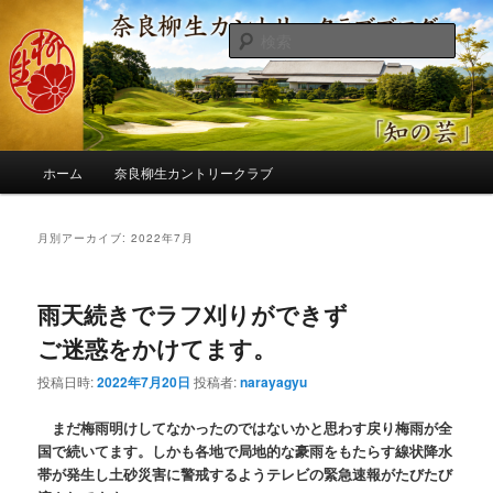
メ
サ
季節の話題、クラブの出来事、コースの改修・更新作業、ゴルフに関する随
筆、喜怒哀楽などを気まぐれに発信します。
イ
ブ
検
ン
コ
索
コ
ン
奈良柳生カントリークラブ総支配人
ン
テ
ブログ
テ
ン
ン
ツ
メ
ツ
へ
ホーム
奈良柳生カントリークラブ
イ
へ
移
ン
移
動
メ
月別アーカイブ:
2022年7月
動
ニ
ュ
ー
雨天続きでラフ刈りができず
ご迷惑をかけてます。
投稿日時:
2022年7月20日
投稿者:
narayagyu
まだ梅雨明けしてなかったのではないかと思わす戻り梅雨が全
国で続いてます。しかも各地で局地的な豪雨をもたらす線状降水
帯が発生し土砂災害に警戒するようテレビの緊急速報がたびたび