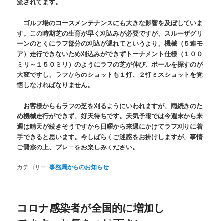
流されてます。
ゴルフ場のコースメンテナンスにも大きな影響を及ぼしていま
す。この時期芝の生育が早く刈込みが必要ですが、スルーザグリ
ーンのとくにラフ部分の刈込が遅れてというより、機械（５連モ
ア）走行できないため刈込みができずトーナメント仕様（１００
ミリ～１５０ミリ）のようにラフの芝が伸び、ボールを探すのが
大変ですし、ラフからのショットも１打、２打ミスショットを覚
悟しなければなりません。
お客様からもラフの芝を刈るようにいわれますが、雨続きのた
め機械走行ができず、好天待ちです。天気予報では今週末から来
週は晴天が続きそうですから日曜から来週にかけてラフ刈りに着
手できると思います。今しばらくご迷惑をお掛けしますが、事情
ご賢察の上、プレーをお楽しみください。
カテゴリー:
事務局からのお知らせ
コロナ感染者が全国的に増加し