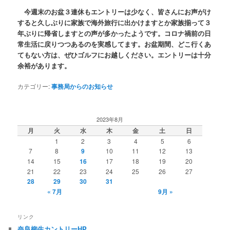
今週末のお盆３連休もエントリーは少なく、皆さんにお声がけ
すると久しぶりに家族で海外旅行に出かけますとか家族揃って３
年ぶりに帰省しますとの声が多かったようです。コロナ禍前の日
常生活に戻りつつあるのを実感してます。お盆期間、どこ行くあ
てもない方は、ぜひゴルフにお越しください。エントリーは十分
余裕があります。
カテゴリー:
事務局からのお知らせ
2023年8月
月
火
水
木
金
土
日
1
2
3
4
5
6
7
8
9
10
11
12
13
14
15
16
17
18
19
20
21
22
23
24
25
26
27
28
29
30
31
« 7月
9月 »
リンク
奈良柳生カントリーHP