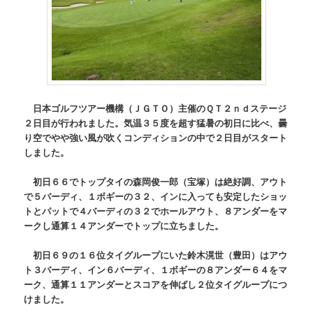
日本ゴルフツアー機構（ＪＧＴＯ）主催のＱＴ２ｎｄステージ
２日目が行われました。気温３５度を超す猛暑の初日に比べ、曇
り空でやや強い風が吹くコンディションの中で２日目がスタート
しました。
初日６６でトップタイの森岡俊一郎（宝塚）は絶好調、アウト
で５バーディ、１ボギーの３２、インに入っても安定したショッ
トとパットで４バーディの３２でホールアウト、８アンダーをマ
ークし通算１４アンダーでトップに立ちました。
初日６９の１６位タイグループにいた鈴木滉世（豊田）はアウ
ト３バーディ、イン６バーディ、１ボギーの８アンダー６４をマ
ーク、通算１１アンダーとスコアを伸ばし２位タイグループにつ
けました。