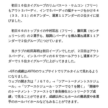
初日１６位タイグループのリムパスート・ケムコン（フリー）
もアウト３バーディ、インで５バーディの猛チャージをかけ６４
（３３、３１）の８アンダー、通算１１アンダーの２位タイに並
びました。
初日６６のトップタイの中村匡志（フリー）、藤田翼（センチ
ュリーシガ）の２選手も、順調にバーディを積み重ね通算１１ア
ンダーで２位グループにつけています。
当クラブの松田高明は初日イーブンでしたが、２日目はアウト
３バーディ、イン３バーディの６６でホールアウトし通算６アン
ダーで１５位タイグループに上がってきました。
※
QTの成績はJGTOのウェブサイトでリアルタイムで見れるよう
になりました。
ウェブの開き方は「ＪＧＴＯ」→「ツアートーナメントスケジュ
ール」→「ツアースケジュール・ツアーでＱＴを開く」「開催中
のトーナメント・ファーストＱＴ奈良柳生カントリークラブ成
績」で見ることができます。成績以外にもホールの難易度や各選
手のホールバイホールなどもみることができます。