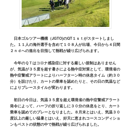
日本ゴルツアー機構（JGTO)のQT１ｓｔがスタートしまし
た。１１人の海外選手を含めて１０８人が出場、今日から４日間
２ｎｄへの進出を目指して熱戦が繰り広げられます。
今年のＱＴはコロナ感染症に対する厳しい規制はありません
が、気温が３５度を超す暑さによる熱中症対策として、環境省の
熱中症警戒アラートによりハーフターン時の休息タイム（約３０
分）を設けたり、カートの乗車を認めたりと、その日の気温など
によりプレースタイルが変わります。
初日の今日は、気温３５度を超え環境省の熱中症警戒アラート
発令によって、ハーフの折り返しに３０分の休息をとり、カート
乗車を認めてのプレーとなりました。８月末とはいえ、気温３０
度以上の厳しい猛暑とはいえ、好天に恵まれコースコンディショ
ンもベストの状態の中で熱戦が繰り広げられました。