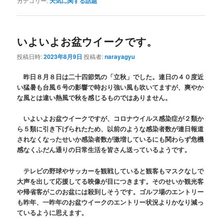
カテゴリー:
天気に関する話題
いよいよお盆ウイークです。
投稿日時:
2023年8月9日
投稿者:
narayagyu
昨日８月８日は二十四節気の「立秋」でした。連日の４０度近
い猛暑も台風６号の影響で時おり強い風も吹いてますが、爽やか
な風とは違い熱風で秋を感じるものではありません。
いよいよお盆ウイークですが、コロナウイルス感染症が２類か
ら５類に引き下げられたため、以前のような感染者数が連日報道
されなくなったせいか感染者数が激増しているにも関わらず危機
感なくふだん通りの日常生活を皆さん送っているようです。
テレビの野球やサッカーを観戦していると観客もマスクなしで
大声を出して応援してる映像が目につきます。そのせいか観光客
や帰省客がこのお盆には殺到しそうです。ゴルフ場のエントリー
も昨年、一昨年のお盆ウイークのエントリー状況よりかなり減っ
ているように思えます。