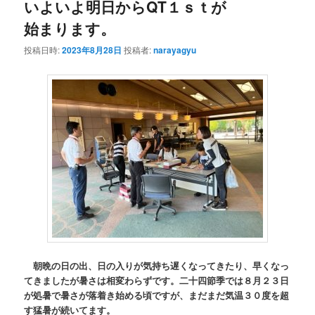
いよいよ明日からQT１ｓｔが
始まります。
投稿日時:
2023年8月28日
投稿者:
narayagyu
朝晩の日の出、日の入りが気持ち遅くなってきたり、早くなっ
てきましたが暑さは相変わらずです。二十四節季では８月２３日
が処暑で暑さが落着き始める頃ですが、まだまだ気温３０度を超
す猛暑が続いてます。