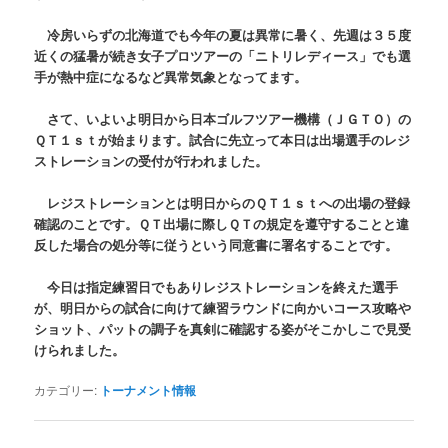
冷房いらずの北海道でも今年の夏は異常に暑く、先週は３５度
近くの猛暑が続き女子プロツアーの「ニトリレディース」でも選
手が熱中症になるなど異常気象となってます。
さて、いよいよ明日から日本ゴルフツアー機構（ＪＧＴＯ）の
ＱＴ１ｓｔが始まります。試合に先立って本日は出場選手のレジ
ストレーションの受付が行われました。
レジストレーションとは明日からのＱＴ１ｓｔへの出場の登録
確認のことです。ＱＴ出場に際しＱＴの規定を遵守することと違
反した場合の処分等に従うという同意書に署名することです。
今日は指定練習日でもありレジストレーションを終えた選手
が、明日からの試合に向けて練習ラウンドに向かいコース攻略や
ショット、パットの調子を真剣に確認する姿がそこかしこで見受
けられました。
カテゴリー:
トーナメント情報