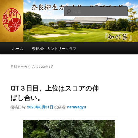
メ
サ
季節の話題、クラブの出来事、コースの改修・更新作業、ゴルフに関する随
筆、喜怒哀楽などを気まぐれに発信します。
イ
ブ
検
ン
コ
索
コ
ン
奈良柳生カントリークラブ総支配人
ン
テ
ブログ
テ
ン
ン
ツ
メ
ツ
へ
ホーム
奈良柳生カントリークラブ
イ
へ
移
ン
移
動
メ
月別アーカイブ:
2023年8月
動
ニ
ュ
ー
QT３日目、上位はスコアの伸
ばし合い。
投稿日時:
2023年8月31日
投稿者:
narayagyu