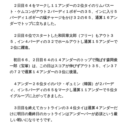
２日目６４をマークし１１アンダーの２位タイのリムパスー
ト・ケムコンがアウト２バーディ１ボギーの３５、インに入り５
バーディ１ボギーの猛チャージをかけ３２の６５、通算１６アン
ダーでトップに立ちました。
２日目６位でスタートした和田章太郎（フリー）もアウト３
５，イン４バーディの３２でホールアウトし通算１５アンダーで
２位に躍進。
初日６６、２日目６４の１４アンダーのトップで飛ばす森岡俊
一郎（宝塚）は、この日はスコアが伸びずアウト３５、イン３７
の７２で通算１４アンダーの３位に後退。
４アンダー２６位タイのパク・ギュミン（韓国）が２バーデ
ィ、イン５バーディの６５をマークし通算１１アンダーで５位タ
イグループに上がってきました。
３日目を終えてカットラインの３４位タイは通算４アンダーだ
けに明日の最終日のカットラインはアンダーパーが必須という厳
しい戦いになりそうです。