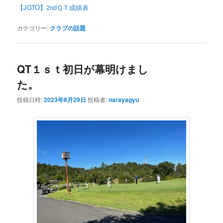
【JGTO】2ndＱＴ成績表
カテゴリー:
クラブの話題
QT１ｓｔ初日が幕明けまし
た。
投稿日時:
2023年8月29日
投稿者:
narayagyu