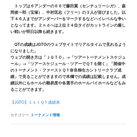
トップは６アンダーの６６で藤田翼（センチュリーシガ）、森
岡俊一郎（宝塚）、中村匡志（フリー）の３人が並びました。以
下４６人までがアンダーパーをマークするなどハイレベルな争い
となってます。２ｎｄへは上位３４位タイがカットラインの厳し
い戦いが明日以降も続きます。
QTの成績はJGTOのウェブサイトでリアルタイムで見れるよう
になりました。
ウェブの開き方は「ＪＧＴＯ」→「ツアートーナメントスケジュ
ール」→「ツアースケジュール・ツアーでＱＴを開く」「開催中
のトーナメント・ファーストＱＴ奈良柳生カントリークラブ成
績」で見ることができますので本欄での成績は記載しません。成
績以外にもホールの難易度や各選手のホールバイホールなどもみ
ることができます。
【JGTO】１ｓｔＱＴ成績表
カテゴリー:
トーナメント情報