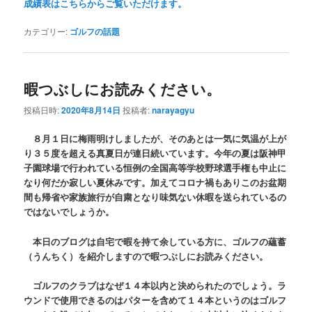
成績表はこちらからご覧いただけます。
カテゴリー:
ゴルフの話題
暇つぶしにお読みください。
投稿日時:
2020年8月14日
投稿者:
narayagyu
８月１日に梅雨明けしましたが、そのあとは一気に気温が上が
り３５度を超える真夏日が連日続いています。今年の夏は阪神甲
子園球場で行われている恒例の全国高等学校野球選手権も中止に
なり何だか寂しい夏休みです。加えてコロナ禍もありこのお盆期
間も帰省や家族旅行が自粛となり味気ない休暇を送られているの
ではないでしょうか。
本日のブログは自宅で暇を持て余している方に、ゴルフの蘊蓄
（うんちく）を紹介しますので暇つぶしにお読みください。
ゴルフのクラブはなぜ１４本以内と決められたのでしょう。ラ
ウンドで使用できるのはパターを含めて１４本というのはゴルフ