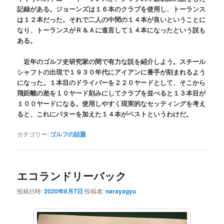
記録がある。ジョーンズは１６本のクラブを使用し、トーランス
は１２本だった。それで二人の中間の１４本が良いということに
なり、トーランスがＲ＆Ａに進言して１４本になったという説も
ある。
近年のゴルフ史研究家の間で有力な説を紹介しよう。スチール
シャフトの出現で１９３０年代にアイアンに番手が刻まれるよう
になった。１本目のドライバーを２２０ヤードとして、そこから
飛距離の差を１０ヤード刻みにしてクラブを並べると１３本目が
１００ヤードになる。使用しやすく現実的なセッティングを考え
ると、これにパターを加えた１４本がベストというわけだ。
カテゴリー:
ゴルフの話題
エコランドリーバック
投稿日時:
2020年8月7日
投稿者:
narayagyu