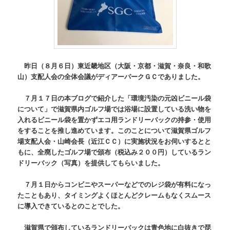
昨日（８月６日）東近畿地区（大阪・京都・滋賀・奈良・和歌
山）支配人会の全体会議がディアーパークＧＣでありました。
７月１７日の本ブログで紹介した「環境汚染の元凶ビニール袋
について」で滋賀県内ゴルフ場では浴場に設置している洗い物を
入れるビニール袋を置かずエコ用ランドリーバックの持参・使用
をすることを推し進めています。このことについて滋賀県ゴルフ
場支配人会・山崎会長（近江ＣＣ）に実施状況をお伺いするとと
もに、全廃したゴルフ場で頒布（税込み２００円）しているラン
ドリーバック（写真）を提供してもらいました。
７月１日からコンビニやスーパーなどでのレジ袋が有料になっ
たこともあり、タイミングよくほとんどクレームもなくスムース
に導入できているとのことでした。
滋賀県で頒布しているランドリーバックは青色地に白抜きで琵