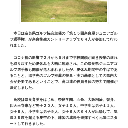
本日は奈良県ゴルフ協会主催の「第１５回奈良県ジュニアゴル
フ選手権」が奈良柳生カントリークラブで６４人が参加して行わ
れました。
コロナ禍の影響で２月から５月まで学校閉鎖が続き授業の遅れ
を取り戻すため夏休みも大幅に短縮され、この奈良県ジュニアゴ
ルフ選手権も開催が危ぶまれましたが、夏休み期間中の半ばであ
ることと、進学先のゴルフ推薦の技量・実力基準としての県内大
会が必要であるということで、高ゴ連の役員各位の努力で開催が
決定しました。
高校は奈良育英をはじめ、奈良学園、五条、大阪桐蔭、智弁、
四天王寺東など男子２０人、女子１０人、中学生は男子１１人、
女子９人、小学生は男子９人、女子６人の６４人が出場して、気
温３５度を超える夏空の下、練習の成果を発揮すべく元気にスタ
ートして行きました。