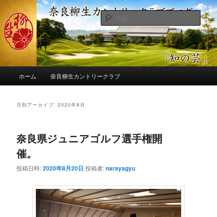
メ
サ
季節の話題、クラブの出来事、コースの改修・更新作業、ゴルフに関する随
筆、喜怒哀楽などを気まぐれに発信します。
イ
ブ
検
ン
コ
索
コ
ン
奈良柳生カントリークラブ総支配人
ン
テ
ブログ
テ
ン
ン
ツ
メ
ツ
へ
ホーム
奈良柳生カントリークラブ
イ
へ
移
ン
移
動
メ
月別アーカイブ:
2020年8月
動
ニ
ュ
ー
奈良県ジュニアゴルフ選手権開
催。
投稿日時:
2020年8月20日
投稿者:
narayagyu