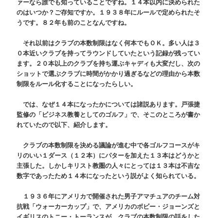
ァーなら誰でも知っていることですね。１４本以内に決められた
のはいつか？ご存知ですか。１９３８年にルールで定められたそ
うです。８２年も前のことなんですね。
それ以前はクラブの本数制限はなく何本でもＯＫ。多い人は３
０本近いクラブを持ってラウンドしていたという記録が残ってい
ます。２０本以上のクラブを持ち運ぶキャディも大変だし、次の
ショットで選ぶクラブに時間がかかり過ぎるなどの理由から本数
制限をルール化することになったらしい。
では、なぜ１４本になったかについては諸説あります。戸張捷
監修の「ビジネス教養としてのゴルフ」で、そこのところが書か
れていたので以下、紹介します。
クラブの本数制限を決める議論が進む中で各ゴルフコースがキ
リのいい１ダース（１２本）にパターを加えた１３本はどうかと
主張した。しかしキリスト教圏の人々にとっては１３本は不吉な
数字であったため１４本になったという説がよく知られている。
１９３６年にアメリカで開催された男子アマチュアのチーム対
抗戦「ウォーカーカップ」で、アメリカのボビー・ジョーンズと
イギリスのトニー・トーランスが、クラブの本数制限の話をした