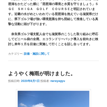
琶湖をかたどった横に「琵琶湖の環境と水質を守りましょう」Ｓ
ＧＣ ＳＨＩＧＡ ＧＯＬＦ ＣＯＵＲＳＥと明記されていま
す。近畿の水がめといわれている琵琶湖を抱えている滋賀県だけ
に、県下ゴルフ場が強い環境意識を持ち団結して推進している真
摯な活動に頭が下がります。
奈良県ゴルフ場支配人会でも滋賀県のこうした取り組みに呼応
してビニール袋の全廃、エコランドリーバック導入を前向きに検
討し来年１月を目途に実施して行くことを話し合ってます。
カテゴリー:
設備・施設に関して
ようやく梅雨が明けました。
投稿日時:
2020年8月1日
投稿者:
narayagyu