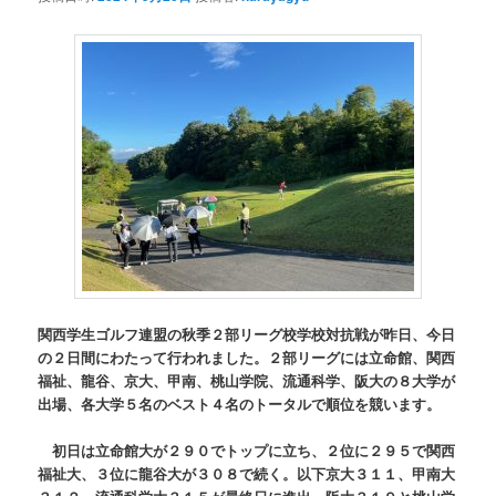
関西学生ゴルフ連盟の秋季２部リーグ校学校対抗戦が昨日、今日
の２日間にわたって行われました。２部リーグには立命館、関西
福祉、龍谷、京大、甲南、桃山学院、流通科学、阪大の８大学が
出場、各大学５名のベスト４名のトータルで順位を競います。
初日は立命館大が２９０でトップに立ち、２位に２９５で関西
福祉大、３位に龍谷大が３０８で続く。以下京大３１１、甲南大