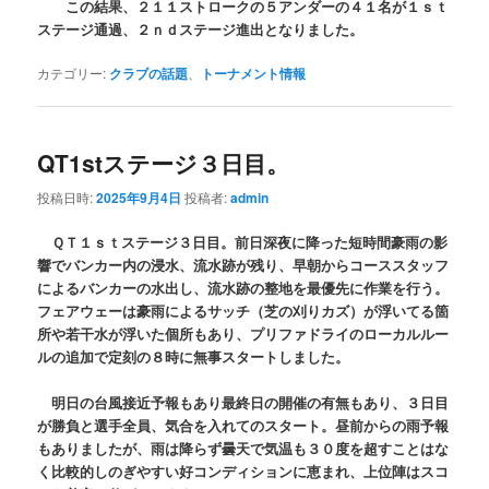
この結果、２１１ストロークの５アンダーの４１名が１ｓｔ
ステージ通過、２ｎｄステージ進出となりました。
カテゴリー:
クラブの話題
、
トーナメント情報
QT1stステージ３日目。
投稿日時:
2025年9月4日
投稿者:
admin
ＱＴ１ｓｔステージ３日目。前日深夜に降った短時間豪雨の影
響でバンカー内の浸水、流水跡が残り、
早朝からコーススタッフ
によるバンカーの水出し、流水跡の整地を最優先に作業を行う。
フェアウェーは豪雨によるサッチ（芝の刈りカズ）が浮いてる箇
所や若干水が浮いた個所もあり、プリファドライのローカルルー
ルの追加で定刻の８時に無事スタートしました。
明日の台風接近予報もあり最終日の開催の有無もあり、３日目
が勝負と選手全員、気合を入れてのスタート。昼前からの雨予報
もありましたが、雨は降らず曇天で気温も３０度を超すことはな
く比較的しのぎやすい好コンディションに恵まれ、上位陣はスコ