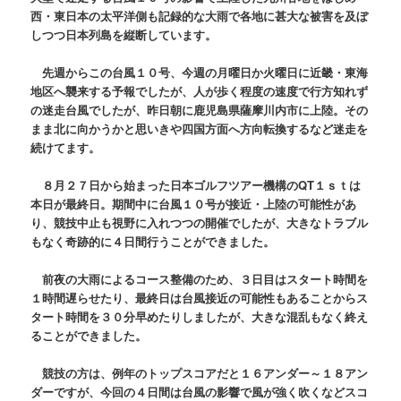
西・東日本の太平洋側も記録的な大雨で各地に甚大な被害を及ぼ
しつつ日本列島を縦断しています。
先週からこの台風１０号、今週の月曜日か火曜日に近畿・東海
地区へ襲来する予報でしたが、人が歩く程度の速度で行方知れず
の迷走台風でしたが、昨日朝に鹿児島県薩摩川内市に上陸。その
まま北に向かうかと思いきや四国方面へ方向転換するなど迷走を
続けてます。
８月２７日から始まった日本ゴルフツアー機構のQT１ｓｔは
本日が最終日。期間中に台風１０号が接近・上陸の可能性があ
り、競技中止も視野に入れつつの開催でしたが、大きなトラブル
もなく奇跡的に４日間行うことができました。
前夜の大雨によるコース整備のため、３日目はスタート時間を
１時間遅らせたり、最終日は台風接近の可能性もあることからス
タート時間を３０分早めたりしましたが、大きな混乱もなく終え
ることができました。
競技の方は、例年のトップスコアだと１６アンダー～１８アン
ダーですが、今回の４日間は台風の影響で風が強く吹くなどスコ