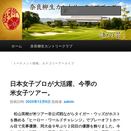
メ
サ
季節の話題、クラブの出来事、コースの改修・更新作業、ゴルフに関する随
筆、喜怒哀楽などを気まぐれに発信します。
イ
ブ
検
ン
コ
索
コ
ン
奈良柳生カントリークラブ総支配人
ン
テ
ブログ
テ
ン
ン
ツ
メ
ツ
へ
ホーム
奈良柳生カントリークラブ
イ
へ
移
ン
移
動
メ
「
トーナメント情報
」カテゴリーアーカイブ
動
ニ
ュ
ー
日本女子プロが大活躍、今季の
米女子ツアー。
投稿日時:
2025年12月9日
投稿者:
admin
松山英樹が米ツアー非公式戦ながらタイガー・ウッズがホスト
を務める「ヒーロー・ワールドチャレンジ」でプレーオフ１ホー
ル目で見事優勝、同大会９年ぶり２回目の優勝を飾りました。今