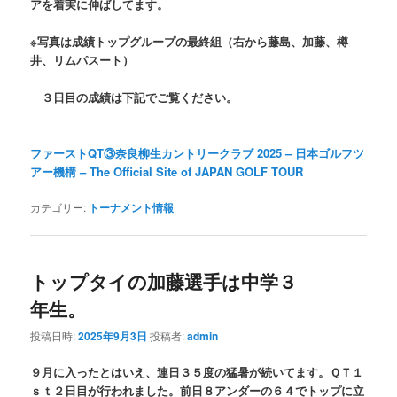
アを着実に伸ばしてます。
※写真は成績トップグループの最終組（右から藤島、加藤、樽
井、リムパスート）
３日目の成績は下記でご覧ください。
ファーストQT③奈良柳生カントリークラブ 2025 – 日本ゴルフツ
アー機構 – The Official Site of JAPAN GOLF TOUR
カテゴリー:
トーナメント情報
トップタイの加藤選手は中学３
年生。
投稿日時:
2025年9月3日
投稿者:
admin
９月に入ったとはいえ、連日３５度の猛暑が続いてます。ＱＴ１
ｓｔ２日目が行われました。前日８アンダーの６４でトップに立