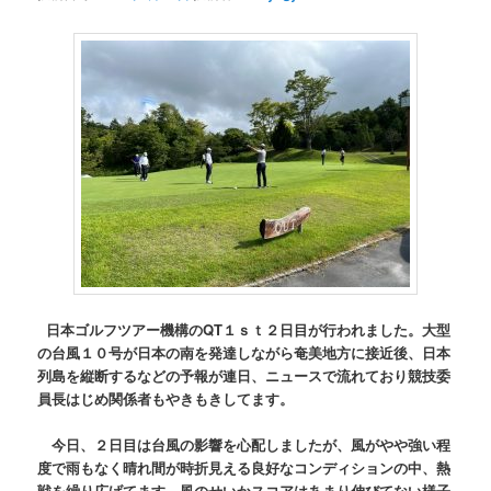
日本ゴルフツアー機構のQT１ｓｔ２日目が行われました。大型
の台風１０号が日本の南を発達しながら奄美地方に接近後、日本
列島を縦断するなどの予報が連日、ニュースで流れており競技委
員長はじめ関係者もやきもきしてます。
今日、２日目は台風の影響を心配しましたが、風がやや強い程
度で雨もなく晴れ間が時折見える良好なコンディションの中、熱
戦を繰り広げてます。風のせいかスコアはあまり伸びてない様子