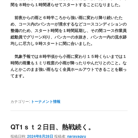
間を８時から１時間遅らせてスタートすることになりました。
前夜からの雨と６時半ころから強い雨に変わり降り続いたた
め、コース内のバンカーが浸水するなどコースコンディションの
整備のため、スタート時間を１時間延期し、その間コース作業員
総動員でグリーン刈り、バンカーの水抜き、バンカー内の流水跡
均しに尽力し９時スタートに間に合いました。
気象予報では８時半頃から小雨に変わり１５時くらいまでは１
時間の雨量も１ミリ程度の小雨が降ったりやんだりとのこと。な
んとかこのまま強い雨もなく全員ホールアウトできることを願っ
てます。
カテゴリー:
トーナメント情報
QT1ｓｔ２日目、熱戦続く。
投稿日時:
2024年8月28日
投稿者:
narayagyu