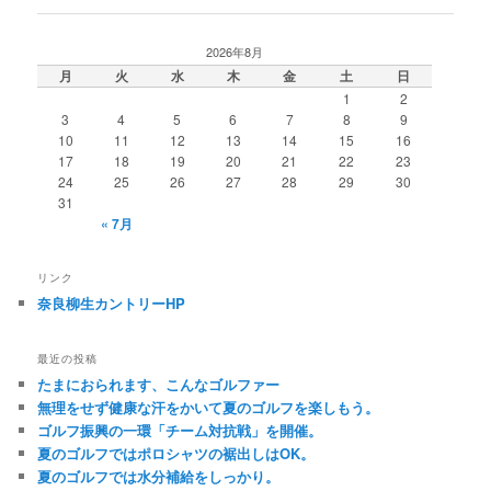
ナ
ビ
2026年8月
ゲ
月
火
水
木
金
土
日
ー
1
2
シ
3
4
5
6
7
8
9
ョ
10
11
12
13
14
15
16
ン
17
18
19
20
21
22
23
24
25
26
27
28
29
30
31
« 7月
リンク
奈良柳生カントリーHP
最近の投稿
たまにおられます、こんなゴルファー
無理をせず健康な汗をかいて夏のゴルフを楽しもう。
ゴルフ振興の一環「チーム対抗戦」を開催。
夏のゴルフではポロシャツの裾出しはOK。
夏のゴルフでは水分補給をしっかり。