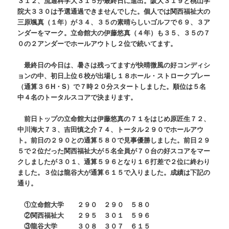
３１２、流通科学大３１５が最終日に進出。阪大３１９と桃山学
院大３３０は予選通過できませんでした。個人では関西福祉大の
三原颯真（１年）が３４、３５の素晴らしいゴルフで６９、３ア
ンダーをマーク。立命館大の伊藤悠真（４年）も３５、３５の７
０の２アンダーでホールアウトし２位で続いてます。
最終日の今日は、暑さは残ってますが快晴微風の好コンディシ
ョンの中、初日上位６校が出場し１８ホール・ストロークプレー
（通算３６H・S）で７時２０分スタートしました。順位は５名
中４名のトータルスコアで決まります。
前日トップの立命館大は伊藤悠真の７１をはじめ原匠生７２、
中川海大７３、吉田慎之介７４、トータル２９０でホールアウ
ト。前日の２９０との通算５８０で見事優勝しました。前日２９
５で２位だった関西福祉大が５名全員が７０台の好スコアをマー
クしましたが３０１、通算５９６となり１６打差で２位に終わり
ました。３位は龍谷大が通算６１５で入りました。成績は下記の
通り。
①立命館大学 ２９０ ２９０ ５８０
②関西福祉大 ２９５ ３０１ ５９６
③龍谷大学 ３０８ ３０７ ６１５