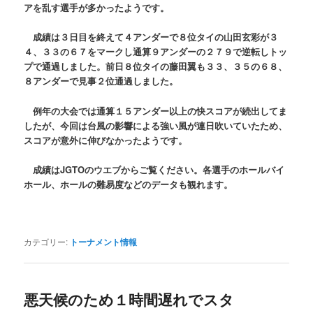
アを乱す選手が多かったようです。
成績は３日目を終えて４アンダーで８位タイの山田玄彩が３
４、３３の６７をマークし通算９アンダーの２７９で逆転しトッ
プで通過しました。前日８位タイの藤田翼も３３、３５の６８、
８アンダーで見事２位通過しました。
例年の大会では通算１５アンダー以上の快スコアが続出してま
したが、今回は台風の影響による強い風が連日吹いていたため、
スコアが意外に伸びなかったようです。
成績はJGTOのウエブからご覧ください。各選手のホールバイ
ホール、ホールの難易度などのデータも観れます。
カテゴリー:
トーナメント情報
悪天候のため１時間遅れでスタ