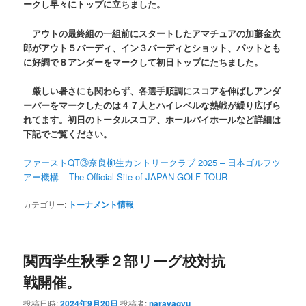
ークし早々にトップに立ちました。
アウトの最終組の一組前にスタートしたアマチュアの加藤金次
郎がアウト５バーディ、イン３バーディとショット、パットとも
に好調で８アンダーをマークして初日トップにたちました。
厳しい暑さにも関わらず、各選手順調にスコアを伸ばしアンダ
ーパーをマークしたのは４７人とハイレベルな熱戦が繰り広げら
れてます。初日のトータルスコア、ホールバイホールなど詳細は
下記でご覧ください。
ファーストQT③奈良柳生カントリークラブ 2025 – 日本ゴルフツ
アー機構 – The Official Site of JAPAN GOLF TOUR
カテゴリー:
トーナメント情報
関西学生秋季２部リーグ校対抗
戦開催。
投稿日時:
2024年9月20日
投稿者:
narayagyu