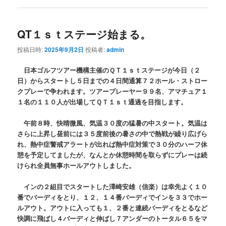
QT１ｓｔステージ始まる。
投稿日時:
2025年9月2日
投稿者:
admin
日本ゴルフツアー機構主催のＱＴ１ｓｔステージが今日（２
日）からスタートし５日までの４日間通算７２ホール・ストロー
クプレーで争われます。ツアープレーヤー９９名、アマチュア１
１名の１１０人が出場してＱＴ１ｓｔ通過を目指します。
午前８時、快晴微風、気温３０度の猛暑の中スタート。気温は
さらに上昇し昼前には３５度前後の暑さの中で熱戦が繰り広げら
れ、熱中症警戒アラートが出れば熱中症対策で３０分のハーフ休
憩を予定してましたが、なんとか休憩時間を取らずにプレーは続
けられ全員無事ホールアウトしました。
インの２組目でスタートした澤崎安雄（信楽）は幸先よく１０
番でバーディをとり、１２、１４番バーディでインを３３でホー
ルアウト。アウトに入っても１、２番と連続バーディをとるなど
快調に飛ばし４バーディと伸ばし７アンダーのトータル６５をマ