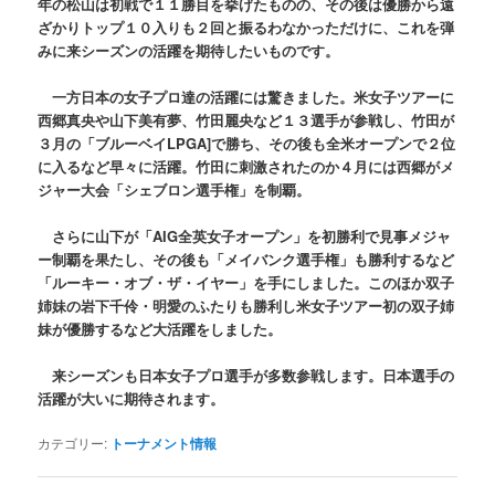
年の松山は初戦で１１勝目を挙げたものの、その後は優勝から遠
ざかりトップ１０入りも２回と振るわなかっただけに、これを弾
みに来シーズンの活躍を期待したいものです。
一方日本の女子プロ達の活躍には驚きました。米女子ツアーに
西郷真央や山下美有夢、竹田麗央など１３選手が参戦し、竹田が
３月の「ブルーベイLPGA]で勝ち、その後も全米オープンで２位
に入るなど早々に活躍。竹田に刺激されたのか４月には西郷がメ
ジャー大会「シェブロン選手権」を制覇。
さらに山下が「AIG全英女子オープン」を初勝利で見事メジャ
ー制覇を果たし、その後も「メイバンク選手権」も勝利するなど
「ルーキー・オブ・ザ・イヤー」を手にしました。このほか双子
姉妹の岩下千伶・明愛のふたりも勝利し米女子ツアー初の双子姉
妹が優勝するなど大活躍をしました。
来シーズンも日本女子プロ選手が多数参戦します。日本選手の
活躍が大いに期待されます。
カテゴリー:
トーナメント情報