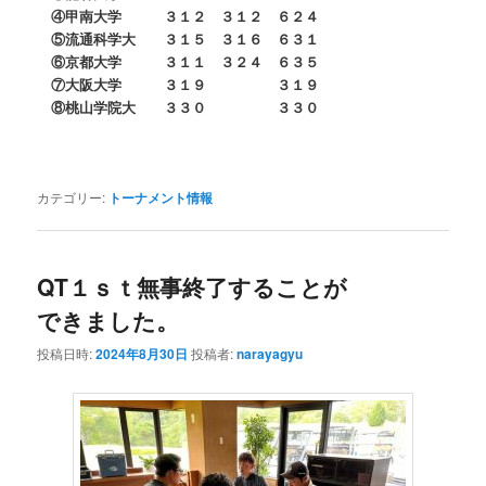
④甲南大学 ３１２ ３１２ ６２４
⑤流通科学大 ３１５ ３１６ ６３１
⑥京都大学 ３１１ ３２４ ６３５
⑦大阪大学 ３１９ ３１９
⑧桃山学院大 ３３０ ３３０
カテゴリー:
トーナメント情報
QT１ｓｔ無事終了することが
できました。
投稿日時:
2024年8月30日
投稿者:
narayagyu