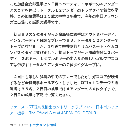
った加藤金次郎選手は２日目５バーディ、１ボギーの４アンダー
とスコアを伸ばしトータル１２アンダーのトップタイで首位を堅
持。この加藤選手は１５歳の中学３年生で、今年の中日クラウン
ズに出場した話題の選手です。
初日６６の３位タイだった藤島征次選手はアウト３バーディ、
イン３バーディと好調なプレーで６６、トータル１２アンダーで
トップに並びました。１打差で樽井友哉とリムパスート・ケムコ
ンが３位タイに並びました。初日トップだった澤崎安雄は３バー
ディ、２ボギー、１ダブルボギーの出入りの激しいゴルフでスコ
アは伸びずトータル７アンダーの７位タイグループに。
２日目も厳しい猛暑の中でのプレーでしたが、好スコアが続出
するなど全員無事ホールアウトしました。QT1ｓｔステージの通
過者は３５名、２日目の成績では４アンダーの３０位タイまで。
２日目の成績は下記でご覧ください。
ファーストQT③奈良柳生カントリークラブ 2025 – 日本ゴルフツ
アー機構 – The Official Site of JAPAN GOLF TOUR
カテゴリー:
トーナメント情報