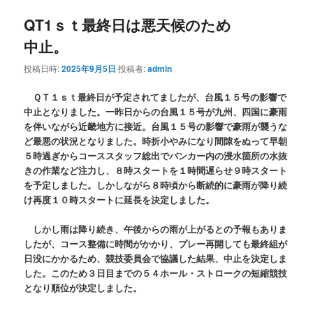
QT1ｓｔ最終日は悪天候のため
中止。
投稿日時:
2025年9月5日
投稿者:
admin
ＱＴ１ｓｔ最終日が予定されてましたが、台風１５号の影響で
中止となりました。一昨日からの台風１５号が九州、四国に豪雨
を伴いながら近畿地方に接近。台風１５号の影響で豪雨が襲うな
ど最悪の状況となりました。時折小やみになり間隙をぬって早朝
５時過ぎからコーススタッフ総出でバンカー内の浸水箇所の水抜
きの作業など注力し、８時スタートを１時間遅らせ９時スタート
を予定しました。しかしながら８時頃から断続的に豪雨が降り続
け再度１０時スタートに延長を決定しました。
しかし雨は降り続き、午後からの雨が上がるとの予報もありま
したが、コース整備に時間がかかり、プレー再開しても最終組が
日没にかかるため、競技委員会で協議した結果、中止を決定しま
した。
このため３日目までの５４ホール・ストロークの短縮競技
となり順位が決定しました。