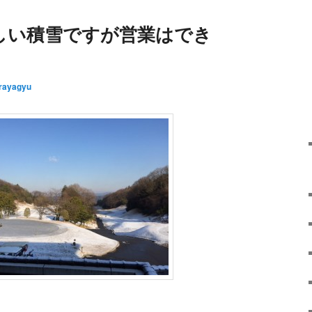
しい積雪ですが営業はでき
rayagyu