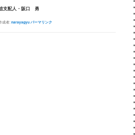
総支配人・阪口 勇
成者:
narayagyu
パーマリンク