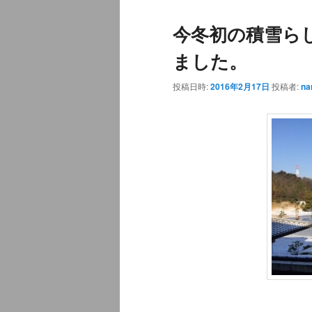
ュ
ナ
今冬初の積雪ら
ー
ビ
ゲ
ました。
ー
シ
投稿日時:
2016年2月17日
投稿者:
na
ョ
ン