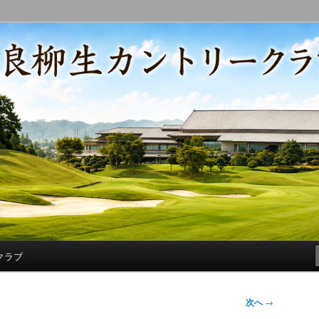
コースの改修・更新作業、ゴルフに関する随筆、喜怒哀楽などを気まぐ
トリークラブ総支配人ブログ
クラブ
次へ
→