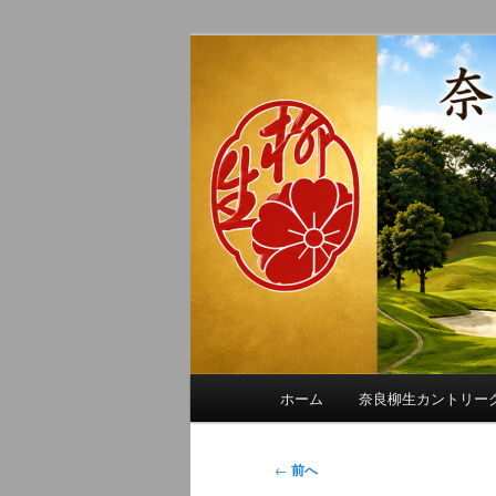
メ
季節の話題、クラブの出来事、
イ
れに発信します。
ン
奈良柳生カン
コ
ン
テ
ン
ツ
へ
移
動
メ
ホーム
奈良柳生カントリー
イ
ン
メ
投
←
前へ
ニ
稿