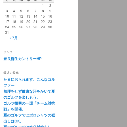
1
2
3
4
5
6
7
8
9
10
11
12
13
14
15
16
17
18
19
20
21
22
23
24
25
26
27
28
29
30
31
« 7月
リンク
奈良柳生カントリーHP
最近の投稿
たまにおられます、こんなゴル
ファー
無理をせず健康な汗をかいて夏
のゴルフを楽しもう。
ゴルフ振興の一環「チーム対抗
戦」を開催。
夏のゴルフではポロシャツの裾
出しはOK。
夏のゴルフでは水分補給をしっ