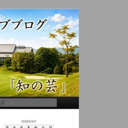
検
索
2026年8月
月
火
水
木
金
土
日