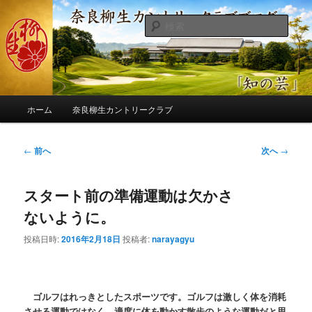
メ
季節の話題、クラブの出来事、コースの改修・更新作業、ゴルフに関する随
筆、喜怒哀楽などを気まぐれに発信します。
イ
検
ン
索
コ
奈良柳生カントリークラブ総支配人
ン
ブログ
テ
ン
メ
ツ
ホーム
奈良柳生カントリークラブ
イ
へ
ン
移
メ
投
←
前へ
次へ
→
動
ニ
稿
ュ
ナ
ー
スタート前の準備運動は欠かさ
ビ
ゲ
ないように。
ー
シ
投稿日時:
2016年2月18日
投稿者:
narayagyu
ョ
ン
ゴルフはれっきとしたスポーツです。ゴルフは激しく体を消耗
させる運動ではなく、適度に体を動かす散歩のような運動だと思