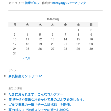
カテゴリー:
健康ゴルフ
作成者:
narayagyu
パーマリンク
2026年8月
月
火
水
木
金
土
日
1
2
3
4
5
6
7
8
9
10
11
12
13
14
15
16
17
18
19
20
21
22
23
24
25
26
27
28
29
30
31
« 7月
リンク
奈良柳生カントリーHP
最近の投稿
たまにおられます、こんなゴルファー
無理をせず健康な汗をかいて夏のゴルフを楽しもう。
ゴルフ振興の一環「チーム対抗戦」を開催。
夏のゴルフではポロシャツの裾出しはOK。