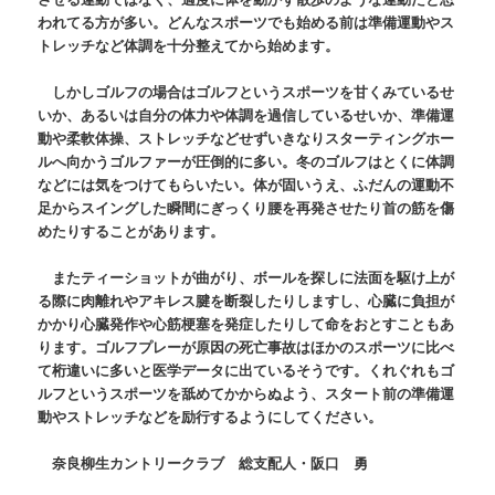
われてる方が多い。どんなスポーツでも始める前は準備運動やス
トレッチなど体調を十分整えてから始めます。
しかしゴルフの場合はゴルフというスポーツを甘くみているせ
いか、あるいは自分の体力や体調を過信しているせいか、準備運
動や柔軟体操、ストレッチなどせずいきなりスターティングホー
ルへ向かうゴルファーが圧倒的に多い。冬のゴルフはとくに体調
などには気をつけてもらいたい。体が固いうえ、ふだんの運動不
足からスイングした瞬間にぎっくり腰を再発させたり首の筋を傷
めたりすることがあります。
またティーショットが曲がり、ボールを探しに法面を駆け上が
る際に肉離れやアキレス腱を断裂したりしますし、心臓に負担が
かかり心臓発作や心筋梗塞を発症したりして命をおとすこともあ
ります。ゴルフプレーが原因の死亡事故はほかのスポーツに比べ
て桁違いに多いと医学データに出ているそうです。くれぐれもゴ
ルフというスポーツを舐めてかからぬよう、スタート前の準備運
動やストレッチなどを励行するようにしてください。
奈良柳生カントリークラブ 総支配人・阪口 勇