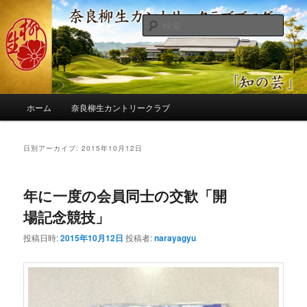
メ
サ
季節の話題、クラブの出来事、コースの改修・更新作業、ゴルフに関する随
筆、喜怒哀楽などを気まぐれに発信します。
イ
ブ
検
ン
コ
索
コ
ン
奈良柳生カントリークラブ総支配人
ン
テ
ブログ
テ
ン
ン
ツ
メ
ツ
へ
ホーム
奈良柳生カントリークラブ
イ
へ
移
ン
移
動
メ
日別アーカイブ:
2015年10月12日
動
ニ
ュ
ー
年に一度の会員同士の交歓「開
場記念競技」
投稿日時:
2015年10月12日
投稿者:
narayagyu