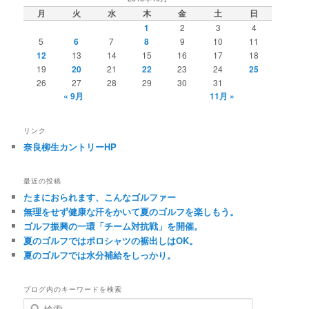
月
火
水
木
金
土
日
1
2
3
4
5
6
7
8
9
10
11
12
13
14
15
16
17
18
19
20
21
22
23
24
25
26
27
28
29
30
31
« 9月
11月 »
リンク
奈良柳生カントリーHP
最近の投稿
たまにおられます、こんなゴルファー
無理をせず健康な汗をかいて夏のゴルフを楽しもう。
ゴルフ振興の一環「チーム対抗戦」を開催。
夏のゴルフではポロシャツの裾出しはOK。
夏のゴルフでは水分補給をしっかり。
ブログ内のキーワードを検索
検