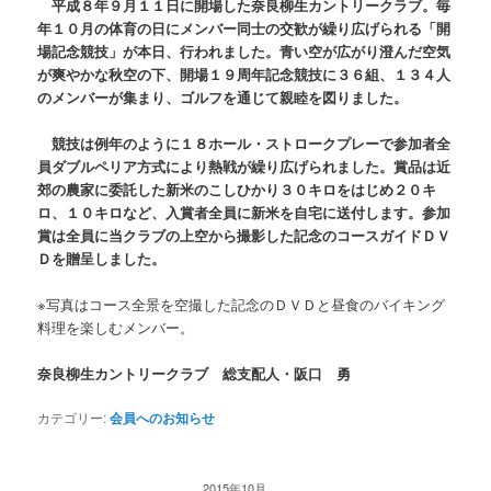
平成８年９月１１日に開場した奈良柳生カントリークラブ。毎
年１０月の体育の日にメンバー同士の交歓が繰り広げられる「開
場記念競技」が本日、行われました。青い空が広がり澄んだ空気
が爽やかな秋空の下、開場１９周年記念競技に３６組、１３４人
のメンバーが集まり、ゴルフを通じて親睦を図りました。
競技は例年のように１８ホール・ストロークプレーで参加者全
員ダブルペリア方式により熱戦が繰り広げられました。賞品は近
郊の農家に委託した新米のこしひかり３０キロをはじめ２０キ
ロ、１０キロなど、入賞者全員に新米を自宅に送付します。参加
賞は全員に当クラブの上空から撮影した記念のコースガイドＤＶ
Ｄを贈呈しました。
※写真はコース全景を空撮した記念のＤＶＤと昼食のバイキング
料理を楽しむメンバー。
奈良柳生カントリークラブ 総支配人・阪口 勇
カテゴリー:
会員へのお知らせ
2015年10月