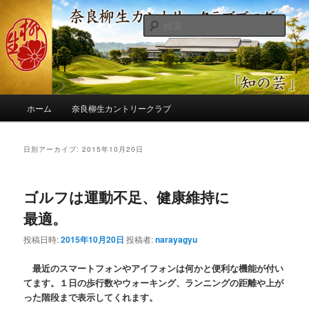
メ
サ
季節の話題、クラブの出来事、コースの改修・更新作業、ゴルフに関する随
筆、喜怒哀楽などを気まぐれに発信します。
イ
ブ
検
ン
コ
索
コ
ン
奈良柳生カントリークラブ総支配人
ン
テ
ブログ
テ
ン
ン
ツ
メ
ツ
へ
ホーム
奈良柳生カントリークラブ
イ
へ
移
ン
移
動
メ
日別アーカイブ:
2015年10月20日
動
ニ
ュ
ー
ゴルフは運動不足、健康維持に
最適。
投稿日時:
2015年10月20日
投稿者:
narayagyu
最近のスマートフォンやアイフォンは何かと便利な機能が付い
てます。１日の歩行数やウォーキング、ランニングの距離や上が
った階段まで表示してくれます。