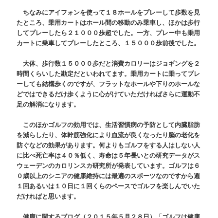
ちなみにアイフォンを使って１８ホールをプレーして歩数を見
たところ、乗用カートはホール間の移動のみ乗車し、ほかは歩行
してプレーしたら２１０００歩超でした。一方、プレー中も乗用
カートに乗車してプレーしたところ、１５０００歩前後でした。
大体、歩行数１５０００歩だと消費カロリーはジョギングを２
時間くらいした勘定だといわれてます。乗用カートに乗ってプレ
ーしても結構歩くのですが、フラットなホールや下りのホールな
どではできるだけ歩くように心がけていただければさらに運動不
足の解消になります。
このほかゴルフの効用では、生活習慣病の予防として内臓脂肪
を減らしたり、体幹筋強化により血流が良くなったり脳の老化を
防ぐなどの効果があります。何よりもゴルフをする人はしない人
に比べ死亡率は４０％低く、寿命は５年長いとの研究データがス
ウェーデンのカロリンスカ研究所が発表しています。ゴルフは６
０歳以上のシニアの健康維持には最適のスポーツなのですから週
１回あるいは１０日に１回くらのペースでゴルフを楽しんでいた
だければと思います。
健康に関するブログ（２０１５年５月２８日）「ゴルフは健康