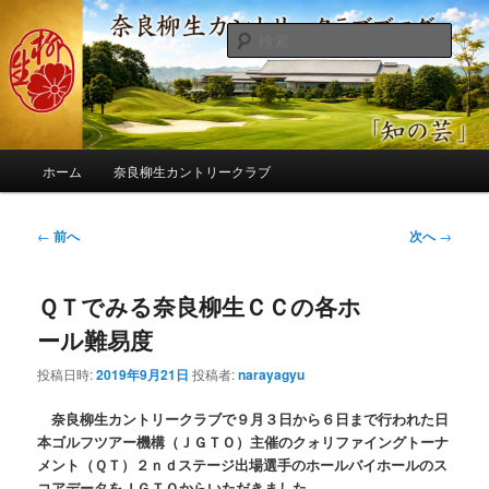
メ
季節の話題、クラブの出来事、コースの改修・更新作業、ゴルフに関する随
筆、喜怒哀楽などを気まぐれに発信します。
イ
検
ン
索
コ
奈良柳生カントリークラブ総支配人
ン
ブログ
テ
ン
メ
ツ
ホーム
奈良柳生カントリークラブ
イ
へ
ン
移
メ
投
←
前へ
次へ
→
動
ニ
稿
ュ
ナ
ー
ＱＴでみる奈良柳生ＣＣの各ホ
ビ
ゲ
ール難易度
ー
シ
投稿日時:
2019年9月21日
投稿者:
narayagyu
ョ
ン
奈良柳生カントリークラブで９月３日から６日まで行われた日
本ゴルフツアー機構（ＪＧＴＯ）主催のクォリファイングトーナ
メント（ＱＴ）２ｎｄステージ出場選手のホールバイホールのス
コアデータをＪＧＴＯからいただきました。