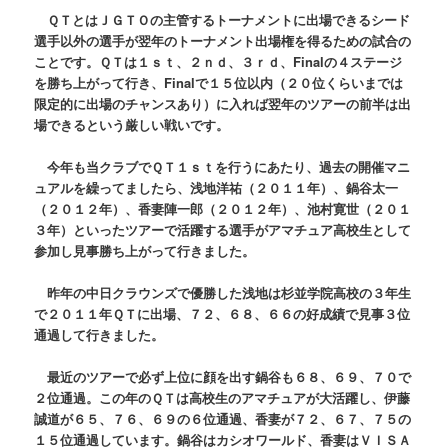
ＱＴとはＪＧＴＯの主管するトーナメントに出場できるシード
選手以外の選手が翌年のトーナメント出場権を得るための試合の
ことです。ＱＴは１ｓｔ、２ｎｄ、３ｒｄ、Finalの４ステージ
を勝ち上がって行き、Finalで１５位以内（２０位くらいまでは
限定的に出場のチャンスあり）に入れば翌年のツアーの前半は出
場できるという厳しい戦いです。
今年も当クラブでＱＴ１ｓｔを行うにあたり、過去の開催マニ
ュアルを繰ってましたら、浅地洋祐（２０１１年）、鍋谷太一
（２０１２年）、香妻陣一郎（２０１２年）、池村寛世（２０１
３年）といったツアーで活躍する選手がアマチュア高校生として
参加し見事勝ち上がって行きました。
昨年の中日クラウンズで優勝した浅地は杉並学院高校の３年生
で２０１１年ＱＴに出場、７２、６８、６６の好成績で見事３位
通過して行きました。
最近のツアーで必ず上位に顔を出す鍋谷も６８、６９、７０で
２位通過。この年のＱＴは高校生のアマチュアが大活躍し、伊藤
誠道が６５、７６、６９の６位通過、香妻が７２、６７、７５の
１５位通過しています。鍋谷はカシオワールド、香妻はＶＩＳＡ