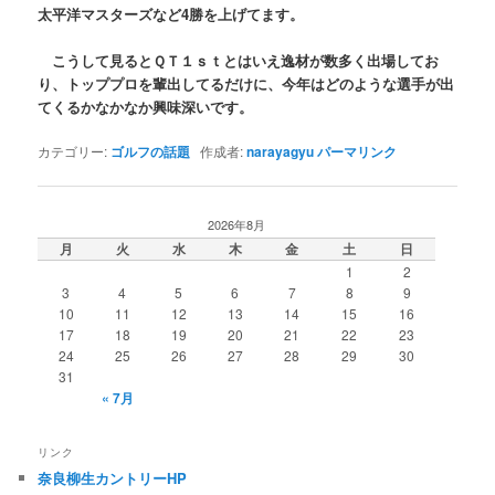
太平洋マスターズなど4勝を上げてます。
こうして見るとＱＴ１ｓｔとはいえ逸材が数多く出場してお
り、トッププロを輩出してるだけに、今年はどのような選手が出
てくるかなかなか興味深いです。
カテゴリー:
ゴルフの話題
作成者:
narayagyu
パーマリンク
2026年8月
月
火
水
木
金
土
日
1
2
3
4
5
6
7
8
9
10
11
12
13
14
15
16
17
18
19
20
21
22
23
24
25
26
27
28
29
30
31
« 7月
リンク
奈良柳生カントリーHP