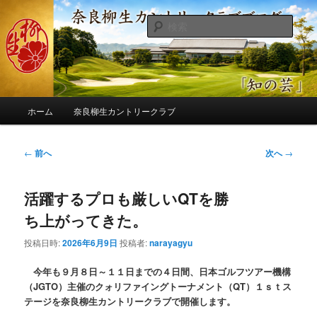
メ
季節の話題、クラブの出来事、コースの改修・更新作業、ゴルフに関する随
筆、喜怒哀楽などを気まぐれに発信します。
イ
検
ン
索
コ
奈良柳生カントリークラブ総支配人
ン
ブログ
テ
ン
メ
ツ
ホーム
奈良柳生カントリークラブ
イ
へ
ン
移
メ
投
←
前へ
次へ
→
動
ニ
稿
ュ
ナ
ー
活躍するプロも厳しいQTを勝
ビ
ゲ
ち上がってきた。
ー
シ
投稿日時:
2026年6月9日
投稿者:
narayagyu
ョ
ン
今年も９月８日～１１日までの４日間、日本ゴルフツアー機構
（JGTO）主催のクォリファイングトーナメント（QT）１ｓｔス
テージを奈良柳生カントリークラブで開催します。