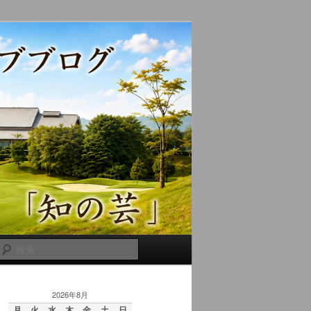
検
索
2026年8月
月
火
水
木
金
土
日