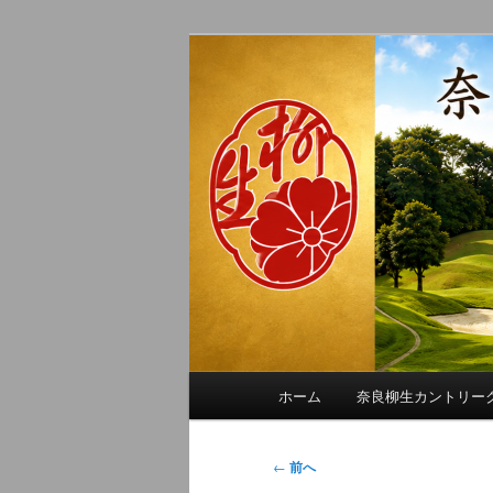
メ
季節の話題、クラブの出来事、
イ
れに発信します。
ン
奈良柳生カン
コ
ン
テ
ン
ツ
へ
移
動
メ
ホーム
奈良柳生カントリー
イ
ン
メ
投
←
前へ
ニ
稿