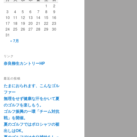
1
2
3
4
5
6
7
8
9
10
11
12
13
14
15
16
17
18
19
20
21
22
23
24
25
26
27
28
29
30
31
« 7月
リンク
奈良柳生カントリーHP
最近の投稿
たまにおられます、こんなゴル
ファー
無理をせず健康な汗をかいて夏
のゴルフを楽しもう。
ゴルフ振興の一環「チーム対抗
戦」を開催。
夏のゴルフではポロシャツの裾
出しはOK。
夏のゴルフでは水分補給をしっ