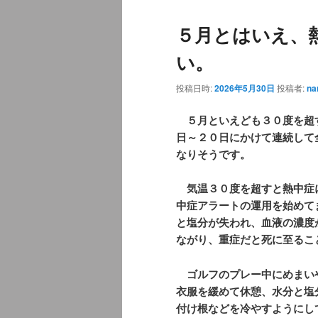
ュ
ナ
５月とはいえ、
ー
ビ
ゲ
い。
ー
シ
投稿日時:
2026年5月30日
投稿者:
na
ョ
ン
５月といえども３０度を超
日～２０日にかけて連続して
なりそうです。
気温３０度を超すと熱中症
中症アラートの運用を始めて
と塩分が失われ、血液の濃度
ながり、重症だと死に至るこ
ゴルフのプレー中にめまい
衣服を緩めて休憩、水分と塩
付け根などを冷やすようにし