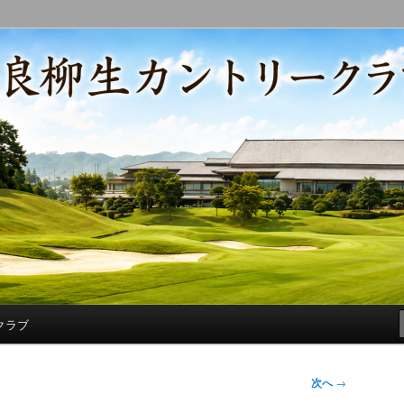
コースの改修・更新作業、ゴルフに関する随筆、喜怒哀楽などを気まぐ
トリークラブ総支配人ブログ
クラブ
次へ
→