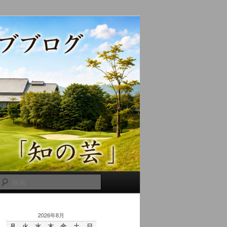
検
索
2026年8月
月
火
水
木
金
土
日