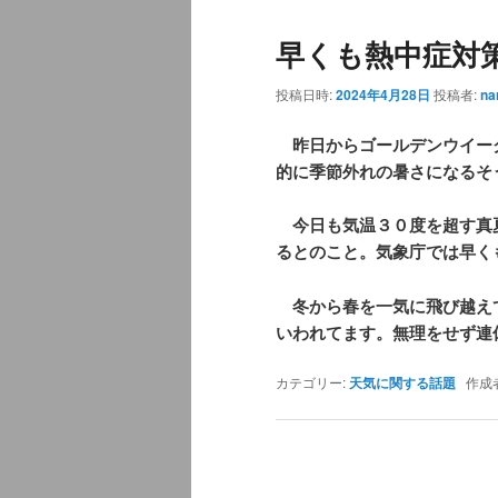
ュ
ナ
早くも熱中症対
ー
ビ
ゲ
投稿日時:
2024年4月28日
投稿者:
na
ー
シ
昨日からゴールデンウイー
ョ
的に季節外れの暑さになるそ
ン
今日も気温３０度を超す真
るとのこと。気象庁では早く
冬から春を一気に飛び越え
いわれてます。無理をせず連
カテゴリー:
天気に関する話題
作成