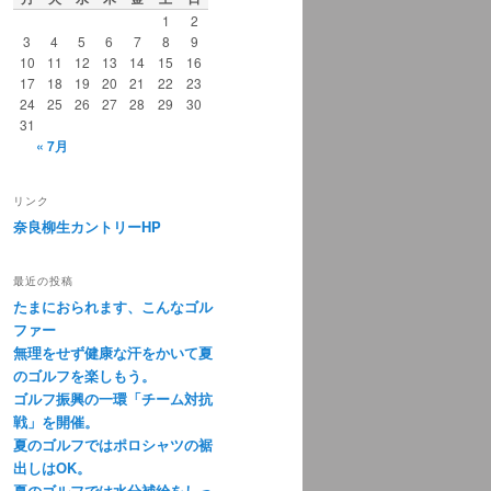
1
2
3
4
5
6
7
8
9
10
11
12
13
14
15
16
17
18
19
20
21
22
23
24
25
26
27
28
29
30
31
« 7月
リンク
奈良柳生カントリーHP
最近の投稿
たまにおられます、こんなゴル
ファー
無理をせず健康な汗をかいて夏
のゴルフを楽しもう。
ゴルフ振興の一環「チーム対抗
戦」を開催。
夏のゴルフではポロシャツの裾
出しはOK。
夏のゴルフでは水分補給をしっ