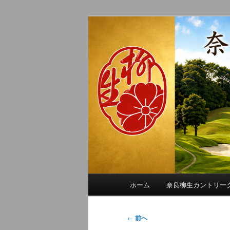
メ
季節の話題、クラブの出来事、
イ
れに発信します。
ン
奈良柳生カン
コ
ン
テ
ン
ツ
へ
移
動
メ
ホーム
奈良柳生カントリー
イ
ン
メ
投
←
前へ
ニ
稿