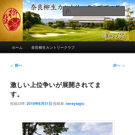
メ
季節の話題、クラブの出来事、コースの改修・更新作業、ゴルフに関する随
筆、喜怒哀楽などを気まぐれに発信します。
イ
検
ン
索
コ
奈良柳生カントリークラブ総支配人
ン
ブログ
テ
ン
メ
ツ
ホーム
奈良柳生カントリークラブ
イ
へ
ン
移
メ
投
←
前へ
次へ
→
動
ニ
稿
ュ
ナ
ー
激しい上位争いが展開されてま
ビ
ゲ
す。
ー
シ
投稿日時:
2018年8月31日
投稿者:
narayagyu
ョ
ン