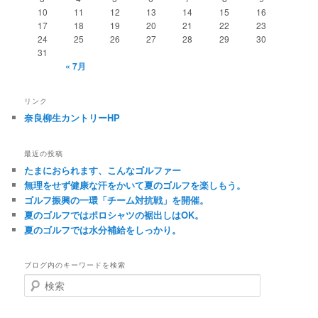
10
11
12
13
14
15
16
17
18
19
20
21
22
23
24
25
26
27
28
29
30
31
« 7月
リンク
奈良柳生カントリーHP
最近の投稿
たまにおられます、こんなゴルファー
無理をせず健康な汗をかいて夏のゴルフを楽しもう。
ゴルフ振興の一環「チーム対抗戦」を開催。
夏のゴルフではポロシャツの裾出しはOK。
夏のゴルフでは水分補給をしっかり。
ブログ内のキーワードを検索
検
索