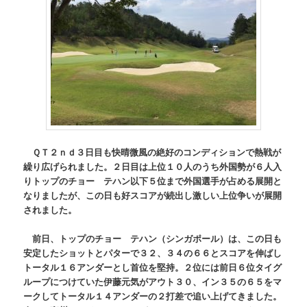
ＱＴ２ｎｄ３日目も快晴微風の絶好のコンディションで熱戦が
繰り広げられました。２日目は上位１０人のうち外国勢が６人入
りトップのチョー テハン以下５位まで外国選手が占める展開と
なりましたが、この日も好スコアが続出し激しい上位争いが展開
されました。
前日、トップのチョー テハン（シンガポール）は、この日も
安定したショットとパターで３２、３４の６６とスコアを伸ばし
トータル１６アンダーとし首位を堅持。２位には前日６位タイグ
ループにつけていた伊藤元気がアウト３０、イン３５の６５をマ
ークしてトータル１４アンダーの２打差で追い上げてきました。