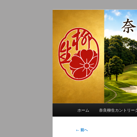
メ
季節の話題、クラブの出来事、
イ
れに発信します。
ン
奈良柳生カン
コ
ン
テ
ン
ツ
へ
移
動
メ
ホーム
奈良柳生カントリー
イ
ン
メ
投
←
前へ
ニ
稿