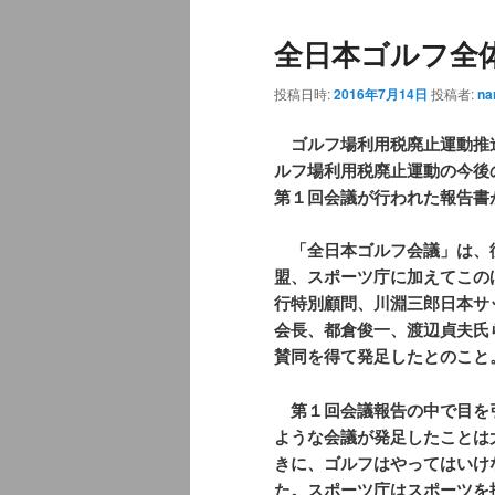
ュ
ナ
全日本ゴルフ全
ー
ビ
ゲ
投稿日時:
2016年7月14日
投稿者:
na
ー
シ
ゴルフ場利用税廃止運動推
ョ
ルフ場利用税廃止運動の今後
ン
第１回会議が行われた報告書
「全日本ゴルフ会議」は、
盟、スポーツ庁に加えてこの
行特別顧問、川淵三郎日本サ
会長、都倉俊一、渡辺貞夫氏
賛同を得て発足したとのこと
第１回会議報告の中で目を
ような会議が発足したことは
きに、ゴルフはやってはいけ
た。スポーツ庁はスポーツを