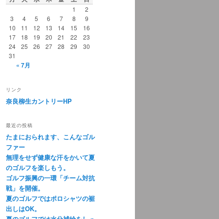
1
2
3
4
5
6
7
8
9
10
11
12
13
14
15
16
17
18
19
20
21
22
23
24
25
26
27
28
29
30
31
« 7月
リンク
奈良柳生カントリーHP
最近の投稿
たまにおられます、こんなゴル
ファー
無理をせず健康な汗をかいて夏
のゴルフを楽しもう。
ゴルフ振興の一環「チーム対抗
戦」を開催。
夏のゴルフではポロシャツの裾
出しはOK。
夏のゴルフでは水分補給をしっ