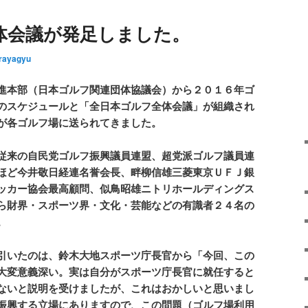
体会議が発足しました。
rayagyu
進本部（日本ゴルフ関連団体協議会）から２０１６年ゴ
のスケジュールと「全日本ゴルフ全体会議」が組織され
が各ゴルフ場に送られてきました。
従来の自民党ゴルフ振興議員連盟、超党派ゴルフ議員連
ほど今井敬日経連名誉会長、畔柳信雄三菱東京ＵＦＪ銀
ッカー協会最高顧問、似鳥昭雄ニトリホールディングス
ら財界・スポーツ界・文化・芸能などの有識者２４名の
。
引いたのは、鈴木大地スポーツ庁長官から「今回、この
大変意義深い。実は自分がスポーツ庁長官に就任すると
ないと説明を受けましたが、これはおかしいと思いまし
振興する立場にありますので、この問題（ゴルフ場利用