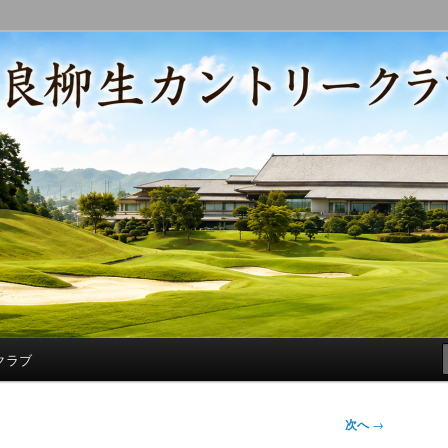
コースの改修・更新作業、ゴルフに関する随筆、喜怒哀楽などを気まぐ
トリークラブ総支配人ブログ
クラブ
次へ
→