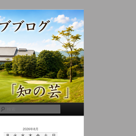
検
索
2026年8月
月
火
水
木
金
土
日