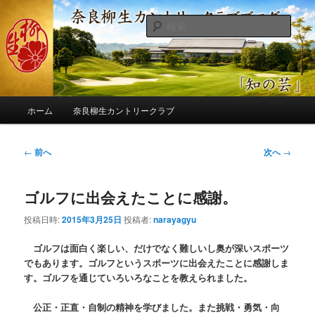
メ
季節の話題、クラブの出来事、コースの改修・更新作業、ゴルフに関する随
筆、喜怒哀楽などを気まぐれに発信します。
イ
検
ン
索
コ
奈良柳生カントリークラブ総支配人
ン
ブログ
テ
ン
メ
ツ
ホーム
奈良柳生カントリークラブ
イ
へ
ン
移
メ
投
←
前へ
次へ
→
動
ニ
稿
ュ
ナ
ー
ゴルフに出会えたことに感謝。
ビ
ゲ
投稿日時:
2015年3月25日
投稿者:
narayagyu
ー
シ
ゴルフは面白く楽しい、だけでなく難しいし奥が深いスポーツ
ョ
でもあります。ゴルフというスポーツに出会えたことに感謝しま
ン
す。ゴルフを通じていろいろなことを教えられました。
公正・正直・自制の精神を学びました。また挑戦・勇気・向