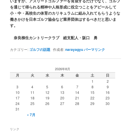
いますが、アスリートゴルファーを育成するだけでなく、ゴルフ
を通じて得られる精神や人格形成に役立つことをアピールして
小・中・高校生の体育のカリキュラムに組み入れてもらうような
働きかけを日本ゴルフ協会など業界団体はするべきだと思いま
す。
奈良柳生カントリークラブ 総支配人・阪口 勇
カテゴリー:
ゴルフの話題
作成者:
narayagyu
パーマリンク
2026年8月
月
火
水
木
金
土
日
1
2
3
4
5
6
7
8
9
10
11
12
13
14
15
16
17
18
19
20
21
22
23
24
25
26
27
28
29
30
31
« 7月
リンク