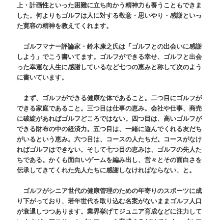
上・計画性といった困難に立ち向かう精神力も養うこともできま
した。何よりもゴルフは人に対する敬意・思いやり・感謝といっ
た寛容の精神を教えてくれます。
ゴルフマナー評論家・鈴木康之氏は「ゴルフとの出会いに感謝
しよう」でこう書いてます。ゴルフができる幸せ、ゴルフと出会
った幸運な人生に感謝しているなど七つの恵みと称して次のよう
に書いています。
まず、ゴルフができる健康な体であること。二つ目にゴルフが
できる家庭であること。三つ目は仕事の恵み。会社や仕事、商売
に破綻があればゴルフどころではない。四つ目は、高いゴルフが
できる財布の中の経済力。五つ目は、一緒に遊んでくれる友だち
がいるという恵み。六つ目は、コースの人たちだ。コースがなけ
ればゴルフはできない。そして七つ目の恵みは、ゴルフの先人た
ちである。かくも面白いゲームを編み出し、営々とその面白さを
伝承してきてくれた先人たちに感謝しなければならない、と。
ゴルフがシニア世代の健康管理のための年寄りのスポーツに成
り下がっており、若年世代を取り込む名案がないままゴルフ人口
が衰退しつつあります。業界挙げてジュニア育成などに注力して