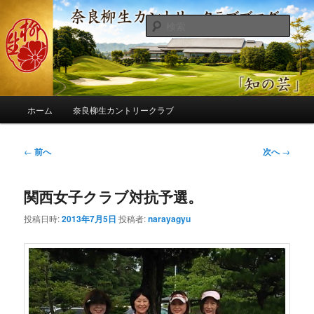
メ
季節の話題、クラブの出来事、コースの改修・更新作業、ゴルフに関する随
筆、喜怒哀楽などを気まぐれに発信します。
イ
検
ン
索
コ
奈良柳生カントリークラブ総支配人
ン
ブログ
テ
ン
メ
ツ
ホーム
奈良柳生カントリークラブ
イ
へ
ン
移
メ
投
←
前へ
次へ
→
動
ニ
稿
ュ
ナ
ー
関西女子クラブ対抗予選。
ビ
ゲ
投稿日時:
2013年7月5日
投稿者:
narayagyu
ー
シ
ョ
ン