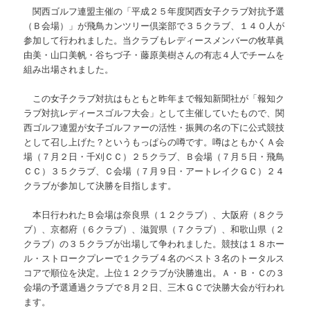
関西ゴルフ連盟主催の「平成２５年度関西女子クラブ対抗予選
（Ｂ会場）」が飛鳥カンツリー倶楽部で３５クラブ、１４０人が
参加して行われました。当クラブもレディースメンバーの牧草眞
由美・山口美帆・谷ちづ子・藤原美樹さんの有志４人でチームを
組み出場されました。
この女子クラブ対抗はもともと昨年まで報知新聞社が「報知ク
ラブ対抗レディースゴルフ大会」として主催していたもので、関
西ゴルフ連盟が女子ゴルファーの活性・振興の名の下に公式競技
として召し上げた？というもっぱらの噂です。噂はともかくＡ会
場（７月２日・千刈ＣＣ）２５クラブ、Ｂ会場（７月５日・飛鳥
ＣＣ）３５クラブ、Ｃ会場（７月９日・アートレイクＧＣ）２４
クラブが参加して決勝を目指します。
本日行われたＢ会場は奈良県（１２クラブ）、大阪府（８クラ
ブ）、京都府（６クラブ）、滋賀県（７クラブ）、和歌山県（２
クラブ）の３５クラブが出場して争われました。競技は１８ホー
ル・ストロークプレーで１クラブ４名のベスト３名のトータルス
コアで順位を決定。上位１２クラブが決勝進出。Ａ・Ｂ・Ｃの３
会場の予選通過クラブで８月２日、三木ＧＣで決勝大会が行われ
ます。