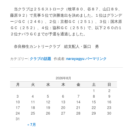
当クラブは２５６ストローク（牧草８０、谷８７、山口８９、
藤原９２）で見事５位で決勝進出を決めました。１位はグランデ
ージＧＣ（２４６）、２位：京都ＧＣ（２５１）、３位：国木原
ＧＣ（２５２）、４位：協和ＧＣ（２５５）で、以下２６０の１
２位ナパラＧＣまでが予選を通過しました。
奈良柳生カントリークラブ 総支配人・阪口 勇
カテゴリー:
クラブの話題
作成者:
narayagyu
パーマリンク
2026年8月
月
火
水
木
金
土
日
1
2
3
4
5
6
7
8
9
10
11
12
13
14
15
16
17
18
19
20
21
22
23
24
25
26
27
28
29
30
31
« 7月