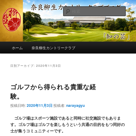
メ
サ
季節の話題、クラブの出来事、コースの改修・更新作業、ゴルフに関する随
筆、喜怒哀楽などを気まぐれに発信します。
イ
ブ
検
ン
コ
索
コ
ン
奈良柳生カントリークラブ総支配人
ン
テ
ブログ
テ
ン
ン
ツ
メ
ツ
へ
ホーム
奈良柳生カントリークラブ
イ
へ
移
ン
移
動
メ
日別アーカイブ:
2020年11月3日
動
ニ
ュ
ー
ゴルフから得られる貴重な経
験。
投稿日時:
2020年11月3日
投稿者:
narayagyu
ゴルフ場はスポーツ施設であると同時に社交施設でもありま
す。ゴルフ場はゴルフを楽しもうという共通の目的をもつ同好の
士が集うコミュニティーです。