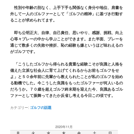
性別や年齢の別なく、上手下手も関係なく身分や地位、肩書を
外して一人のゴルファーとして「ゴルフの精神」に基づき行動す
ることが求められてます。
即ち公明正大、自律、自己責任、思いやり、感謝、挑戦、向上
心等々プレーの中から学ぶことができます。また半面、プレーを
通じて数多くの失敗や挫折、恥の経験も嫌というほど味わえるの
がゴルフです。
「こうしたゴルフから得られる貴重な経験こそが良識と人格を
備えた立派な社会人に育て上げてくれるからお前もゴルフをせ
よ」と５０余年前に先輩から教えられたことが私のゴルフを始め
る動機でした。今こうした良識をもったゴルファーが何人いるの
だろうか。７０歳を超えゴルフ終末期を迎えた今、良識あるゴル
ファーとして振舞ってきたか反省し考える今日この頃です。
カテゴリー:
ゴルフの話題
2020年11月
月
火
水
木
金
土
日