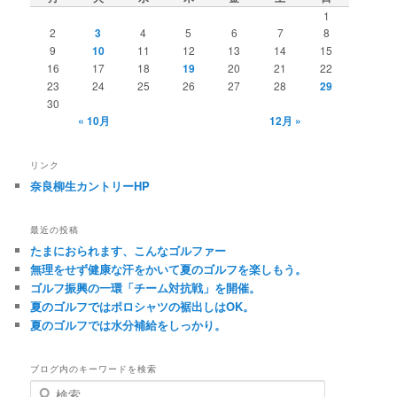
1
2
3
4
5
6
7
8
9
10
11
12
13
14
15
16
17
18
19
20
21
22
23
24
25
26
27
28
29
30
« 10月
12月 »
リンク
奈良柳生カントリーHP
最近の投稿
たまにおられます、こんなゴルファー
無理をせず健康な汗をかいて夏のゴルフを楽しもう。
ゴルフ振興の一環「チーム対抗戦」を開催。
夏のゴルフではポロシャツの裾出しはOK。
夏のゴルフでは水分補給をしっかり。
ブログ内のキーワードを検索
検