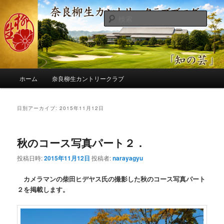
メ
サ
季節の話題、クラブの出来事、コースの改修・更新作業、ゴルフに関する随
筆、喜怒哀楽などを気まぐれに発信します。
イ
ブ
検
ン
コ
索
コ
ン
奈良柳生カントリークラブ総支配人
ン
テ
ブログ
テ
ン
ン
ツ
メ
ツ
へ
ホーム
奈良柳生カントリークラブ
イ
へ
移
ン
移
動
メ
日別アーカイブ:
2015年11月12日
動
ニ
ュ
ー
秋のコース写真パート２．
投稿日時:
2015年11月12日
投稿者:
narayagyu
カメラマンの柴田ヒデヤス氏の撮影した秋のコース写真パート
２を掲載します。