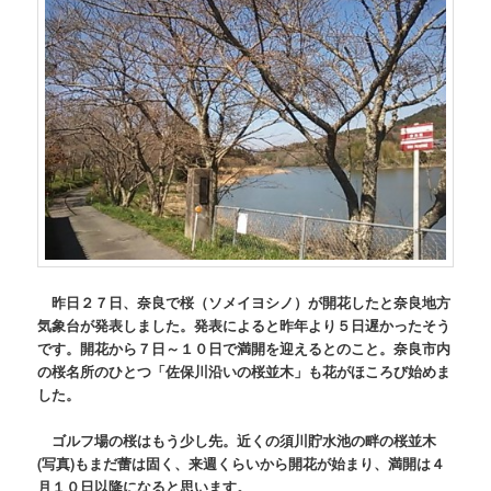
昨日２７日、奈良で桜（ソメイヨシノ）が開花したと奈良地方
気象台が発表しました。発表によると昨年より５日遅かったそう
です。開花から７日～１０日で満開を迎えるとのこと。奈良市内
の桜名所のひとつ「佐保川沿いの桜並木」も花がほころび始めま
した。
ゴルフ場の桜はもう少し先。近くの須川貯水池の畔の桜並木
(写真)
もまだ蕾は固く、来週くらいから開花が始まり、満開は４
月１０日以降になると思います。