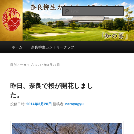
メ
サ
季節の話題、クラブの出来事、コースの改修・更新作業、ゴルフに関する随
筆、喜怒哀楽などを気まぐれに発信します。
イ
ブ
検
ン
コ
索
コ
ン
奈良柳生カントリークラブ総支配人
ン
テ
ブログ
テ
ン
ン
ツ
メ
ツ
へ
ホーム
奈良柳生カントリークラブ
イ
へ
移
ン
移
動
メ
日別アーカイブ:
2014年3月28日
動
ニ
ュ
ー
昨日、奈良で桜が開花しまし
た。
投稿日時:
2014年3月28日
投稿者:
narayagyu