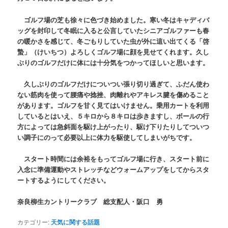
ゴルフ場の芝も徐々に色づき始めました。寒い冬はキャディバ
ッグを封印して冬眠に入ると公言していたシニアゴルファーも春
の暖かさを感じて、冬ごもりしていた虫が外に這い出てくる「啓
蟄」（けいちつ）よろしくゴルフ場に顔を見せてくれます。久し
ぶりのゴルフだけに体には十分気をつかってほしいと思います。
久しぶりのゴルフだけについつい張り切り過ぎて、ふだん使わ
ない筋肉を使って腰痛や捻挫、肉離れやアキレス腱を傷めること
があります。ゴルフを甘く見てはいけません。乗用カートを利用
しているとはいえ、５キロから８キロは歩きますし、ボールの行
方によっては急斜面を駆け上がったり、駆け下りたりしてついつ
い調子にのって必要以上に体力を駆使してしまいがちです。
スタート時間には余裕をもってゴルフ場に行き、スタート前に
入念に準備運動やストレッチなどウォームアップをしてからスタ
ートするようにしてください。
奈良柳生カントリークラブ 総支配人・阪口 勇
カテゴリー:
天気に関する話題