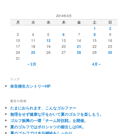
2014年3月
月
火
水
木
金
土
日
1
2
3
4
5
6
7
8
9
10
11
12
13
14
15
16
17
18
19
20
21
22
23
24
25
26
27
28
29
30
31
« 2月
4月 »
リンク
奈良柳生カントリーHP
最近の投稿
たまにおられます、こんなゴルファー
無理をせず健康な汗をかいて夏のゴルフを楽しもう。
ゴルフ振興の一環「チーム対抗戦」を開催。
夏のゴルフではポロシャツの裾出しはOK。
夏のゴルフでは水分補給をしっかり。