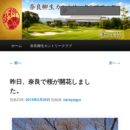
メ
季節の話題、クラブの出来事、コースの改修・更新作業、ゴルフに関する随
筆、喜怒哀楽などを気まぐれに発信します。
イ
検
ン
索
コ
奈良柳生カントリークラブ総支配人
ン
ブログ
テ
ン
メ
ツ
ホーム
奈良柳生カントリークラブ
イ
へ
ン
移
メ
投
←
前へ
次へ
→
動
ニ
稿
ュ
ナ
ー
昨日、奈良で桜が開花しまし
ビ
ゲ
た。
ー
シ
投稿日時:
2014年3月28日
投稿者:
narayagyu
ョ
ン