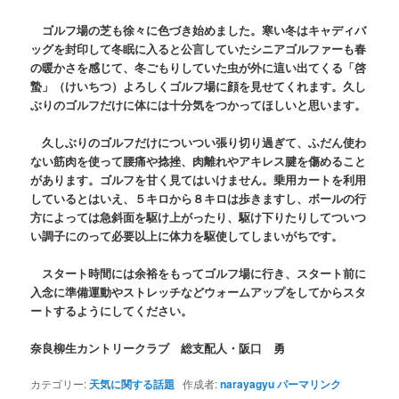
ゴルフ場の芝も徐々に色づき始めました。寒い冬はキャディバ
ッグを封印して冬眠に入ると公言していたシニアゴルファーも春
の暖かさを感じて、冬ごもりしていた虫が外に這い出てくる「啓
蟄」（けいちつ）よろしくゴルフ場に顔を見せてくれます。久し
ぶりのゴルフだけに体には十分気をつかってほしいと思います。
久しぶりのゴルフだけについつい張り切り過ぎて、ふだん使わ
ない筋肉を使って腰痛や捻挫、肉離れやアキレス腱を傷めること
があります。ゴルフを甘く見てはいけません。乗用カートを利用
しているとはいえ、５キロから８キロは歩きますし、ボールの行
方によっては急斜面を駆け上がったり、駆け下りたりしてついつ
い調子にのって必要以上に体力を駆使してしまいがちです。
スタート時間には余裕をもってゴルフ場に行き、スタート前に
入念に準備運動やストレッチなどウォームアップをしてからスタ
ートするようにしてください。
奈良柳生カントリークラブ 総支配人・阪口 勇
カテゴリー:
天気に関する話題
作成者:
narayagyu
パーマリンク