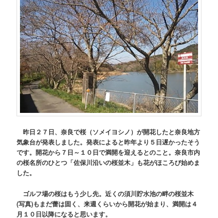
昨日２７日、奈良で桜（ソメイヨシノ）が開花したと奈良地方
気象台が発表しました。発表によると昨年より５日遅かったそう
です。開花から７日～１０日で満開を迎えるとのこと。奈良市内
の桜名所のひとつ「佐保川沿いの桜並木」も花がほころび始めま
した。
ゴルフ場の桜はもう少し先。近くの須川貯水池の畔の桜並木
(写真)
もまだ蕾は固く、来週くらいから開花が始まり、満開は４
月１０日以降になると思います。