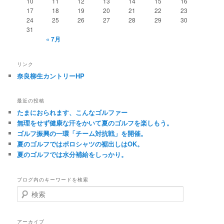
10
11
12
13
14
15
16
17
18
19
20
21
22
23
24
25
26
27
28
29
30
31
« 7月
リンク
奈良柳生カントリーHP
最近の投稿
たまにおられます、こんなゴルファー
無理をせず健康な汗をかいて夏のゴルフを楽しもう。
ゴルフ振興の一環「チーム対抗戦」を開催。
夏のゴルフではポロシャツの裾出しはOK。
夏のゴルフでは水分補給をしっかり。
ブログ内のキーワードを検索
検
索
アーカイブ