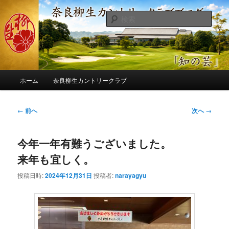
メ
季節の話題、クラブの出来事、コースの改修・更新作業、ゴルフに関する随
筆、喜怒哀楽などを気まぐれに発信します。
イ
検
ン
索
コ
奈良柳生カントリークラブ総支配人
ン
ブログ
テ
ン
メ
ツ
ホーム
奈良柳生カントリークラブ
イ
へ
ン
移
メ
投
←
前へ
次へ
→
動
ニ
稿
ュ
ナ
ー
今年一年有難うございました。
ビ
ゲ
来年も宜しく。
ー
シ
投稿日時:
2024年12月31日
投稿者:
narayagyu
ョ
ン