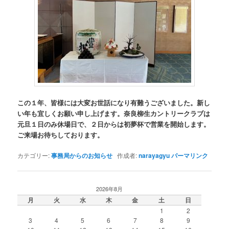
この１年、皆様には大変お世話になり有難うございました。新し
い年も宜しくお願い申し上げます。奈良柳生カントリークラブは
元旦１日のみ休場日で、２日からは初夢杯で営業を開始します。
ご来場お待ちしております。
カテゴリー:
事務局からのお知らせ
作成者:
narayagyu
パーマリンク
2026年8月
月
火
水
木
金
土
日
1
2
3
4
5
6
7
8
9