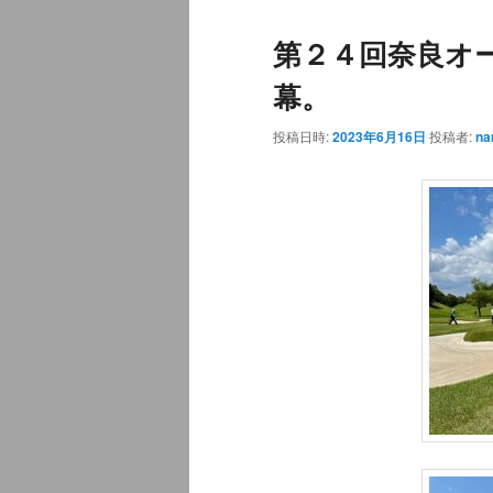
ュ
ナ
第２４回奈良オ
ー
ビ
ゲ
幕。
ー
シ
投稿日時:
2023年6月16日
投稿者:
na
ョ
ン