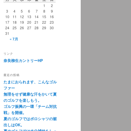
1
2
3
4
5
6
7
8
9
10
11
12
13
14
15
16
17
18
19
20
21
22
23
24
25
26
27
28
29
30
31
« 7月
リンク
奈良柳生カントリーHP
最近の投稿
たまにおられます、こんなゴル
ファー
無理をせず健康な汗をかいて夏
のゴルフを楽しもう。
ゴルフ振興の一環「チーム対抗
戦」を開催。
夏のゴルフではポロシャツの裾
出しはOK。
夏のゴルフでは水分補給をしっ