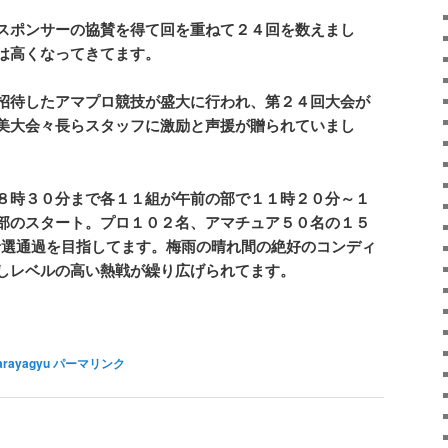
スポンサーの協賛を得て回を重ねて２４回を数えまし
は高くなってきてます。
招待したアマプロ競技が盛大に行われ、第２４回大会が
美大会々長らスタッフに激励と声援が贈られていまし
８時３０分まで各１１組が午前の部で１１時２０分～１
部のスタート。プロ１０２名、アマチュア５０名の１５
予選通過を目指してます。梅雨の晴れ間の絶好のコンディ
しレベルの高い熱戦が繰り広げられてます。
arayagyu
パーマリンク