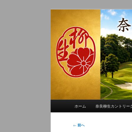
メ
季節の話題、クラブの出来事、
イ
れに発信します。
ン
奈良柳生カン
コ
ン
テ
ン
ツ
へ
移
動
メ
ホーム
奈良柳生カントリー
イ
ン
メ
投
←
前へ
ニ
稿