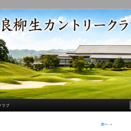
コースの改修・更新作業、ゴルフに関する随筆、喜怒哀楽などを気まぐ
トリークラブ総支配人ブログ
クラブ
次へ
→