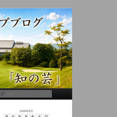
検
索
2026年8月
月
火
水
木
金
土
日