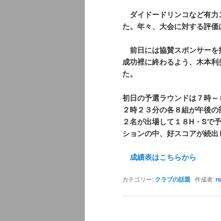
ダイドードリンコなど有力
た。年々、大会に対する評価
前日には協賛スポンサーを
成功裡に終わるよう、木本利
た。
初日の予選ラウンドは７時～
２時２３分の各８組が午後の
２名が出場して１８H・Sで
ションの中、好スコアが続出
成績表はこちらから
カテゴリー:
クラブの話題
作成者:
n