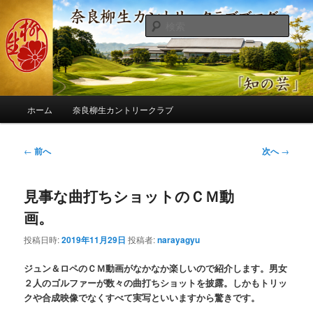
メ
季節の話題、クラブの出来事、コースの改修・更新作業、ゴルフに関する随
筆、喜怒哀楽などを気まぐれに発信します。
イ
検
ン
索
コ
奈良柳生カントリークラブ総支配人
ン
ブログ
テ
ン
メ
ツ
ホーム
奈良柳生カントリークラブ
イ
へ
ン
移
メ
投
←
前へ
次へ
→
動
ニ
稿
ュ
ナ
ー
見事な曲打ちショットのＣＭ動
ビ
ゲ
画。
ー
シ
投稿日時:
2019年11月29日
投稿者:
narayagyu
ョ
ン
ジュン＆ロペのＣＭ動画がなかなか楽しいので紹介します。男女
２人のゴルファーが数々の曲打ちショットを披露。しかもトリッ
クや合成映像でなくすべて実写といいますから驚きです。