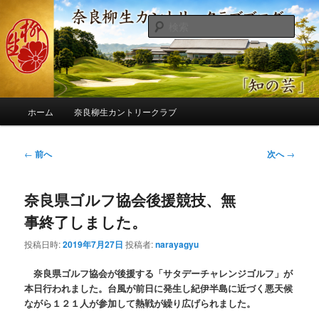
メ
季節の話題、クラブの出来事、コースの改修・更新作業、ゴルフに関する随
筆、喜怒哀楽などを気まぐれに発信します。
イ
検
ン
索
コ
奈良柳生カントリークラブ総支配人
ン
ブログ
テ
ン
メ
ツ
ホーム
奈良柳生カントリークラブ
イ
へ
ン
移
メ
投
←
前へ
次へ
→
動
ニ
稿
ュ
ナ
ー
奈良県ゴルフ協会後援競技、無
ビ
ゲ
事終了しました。
ー
シ
投稿日時:
2019年7月27日
投稿者:
narayagyu
ョ
ン
奈良県ゴルフ協会が後援する「サタデーチャレンジゴルフ」が
本日行われました。台風が前日に発生し紀伊半島に近づく悪天候
ながら１２１人が参加して熱戦が繰り広げられました。