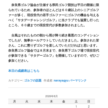
奈良県ゴルフ協会が主催する県民ゴルフ競技は平日の開催に限
られているため、参加者のほとんどは６０歳以上のシニアゴルフ
ァーが多く、現役世代の若手ゴルファーにゴルフの機会を与える
べく「サタデーチャレンジゴルフ」に当クラブでも協賛し行った
ところ、６０歳までの現役世代が多数参加されました。
台風はそれたものの朝から雨が降り続き最悪のコンディション
でしたが、無事ホールアウトしていただきました。参加された皆
さん、これに懲りずゴルフを楽しんでいただければと思います。
奈良県ゴルフ協会では８月末まで、奈良県下ゴルフ場で現役世代
が参加できる「サタデーゴルフ」を開催していますので、ぜひご
参加ください。
本日の成績表はこちら
カテゴリー:
ゴルフの話題
作成者:
narayagyu
パーマリンク
2026年8月
月
火
水
木
金
土
日
1
2