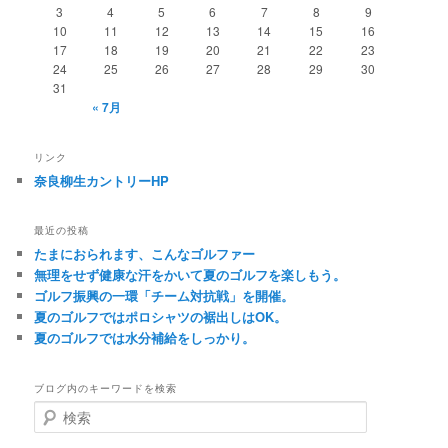
3
4
5
6
7
8
9
10
11
12
13
14
15
16
17
18
19
20
21
22
23
24
25
26
27
28
29
30
31
« 7月
リンク
奈良柳生カントリーHP
最近の投稿
たまにおられます、こんなゴルファー
無理をせず健康な汗をかいて夏のゴルフを楽しもう。
ゴルフ振興の一環「チーム対抗戦」を開催。
夏のゴルフではポロシャツの裾出しはOK。
夏のゴルフでは水分補給をしっかり。
ブログ内のキーワードを検索
検
索