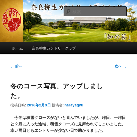
メ
季節の話題、クラブの出来事、コースの改修・更新作業、ゴルフに関する随
筆、喜怒哀楽などを気まぐれに発信します。
イ
検
ン
索
コ
奈良柳生カントリークラブ総支配人
ン
ブログ
テ
ン
メ
ツ
ホーム
奈良柳生カントリークラブ
イ
へ
ン
移
メ
投
←
前へ
次へ
→
動
ニ
稿
ュ
ナ
ー
冬のコース写真、アップしまし
ビ
ゲ
た。
ー
シ
投稿日時:
2018年2月3日
投稿者:
narayagyu
ョ
ン
今冬は積雪クローズがないと喜んでいましたが、昨日、一昨日
と２月に入った途端、積雪クローズに見舞われてしまいました。
幸い両日ともエントリーが少ない日で助かりました。