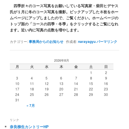
四季折々のコース写真をお願いしている写真家・柴田ヒデヤス
氏が１月に冬のコース写真を撮影。ピックアップした８枚をホー
ムページにアップしましたので、ご覧ください。ホームページの
トップ面の「コースの四季・冬季」をクリックするとご覧になれ
ます。近い内に写真の点数を増やします。
カテゴリー:
事務局からのお知らせ
作成者:
narayagyu
パーマリンク
2026年8月
月
火
水
木
金
土
日
1
2
3
4
5
6
7
8
9
10
11
12
13
14
15
16
17
18
19
20
21
22
23
24
25
26
27
28
29
30
31
« 7月
リンク
奈良柳生カントリーHP