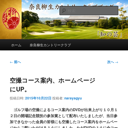
メ
季節の話題、クラブの出来事、コースの改修・更新作業、ゴルフに関する随
筆、喜怒哀楽などを気まぐれに発信します。
イ
検
ン
索
コ
奈良柳生カントリークラブ総支配人
ン
ブログ
テ
ン
メ
ツ
ホーム
奈良柳生カントリークラブ
イ
へ
ン
移
メ
投
←
前へ
次へ
→
動
ニ
稿
ュ
ナ
ー
空撮コース案内、ホームページ
ビ
ゲ
にUP。
ー
シ
投稿日時:
2015年10月22日
投稿者:
narayagyu
ョ
ン
ゴルフ場の空撮によるコース案内のDVDが出来上がり１０月１
２日の開場記念競技の参加賞として配布いたしましたが、当日参
加できなかった会員の皆様にも空撮したコース案内をホームペー
ジからご覧いただけるようにしました。ただDVDのように全コー