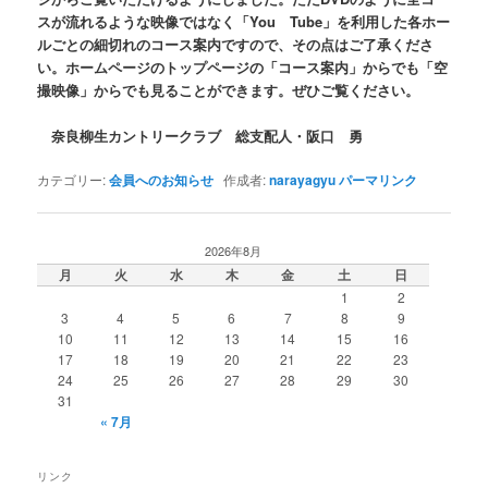
スが流れるような映像ではなく「You Tube」を利用した各ホー
ルごとの細切れのコース案内ですので、その点はご了承くださ
い。ホームページのトップページの「コース案内」からでも「空
撮映像」からでも見ることができます。ぜひご覧ください。
奈良柳生カントリークラブ 総支配人・阪口 勇
カテゴリー:
会員へのお知らせ
作成者:
narayagyu
パーマリンク
2026年8月
月
火
水
木
金
土
日
1
2
3
4
5
6
7
8
9
10
11
12
13
14
15
16
17
18
19
20
21
22
23
24
25
26
27
28
29
30
31
« 7月
リンク