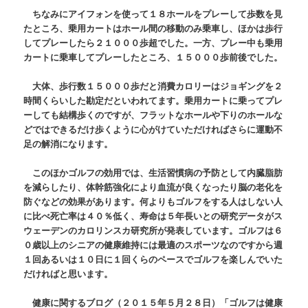
ちなみにアイフォンを使って１８ホールをプレーして歩数を見
たところ、乗用カートはホール間の移動のみ乗車し、ほかは歩行
してプレーしたら２１０００歩超でした。一方、プレー中も乗用
カートに乗車してプレーしたところ、１５０００歩前後でした。
大体、歩行数１５０００歩だと消費カロリーはジョギングを２
時間くらいした勘定だといわれてます。乗用カートに乗ってプレ
ーしても結構歩くのですが、フラットなホールや下りのホールな
どではできるだけ歩くように心がけていただければさらに運動不
足の解消になります。
このほかゴルフの効用では、生活習慣病の予防として内臓脂肪
を減らしたり、体幹筋強化により血流が良くなったり脳の老化を
防ぐなどの効果があります。何よりもゴルフをする人はしない人
に比べ死亡率は４０％低く、寿命は５年長いとの研究データがス
ウェーデンのカロリンスカ研究所が発表しています。ゴルフは６
０歳以上のシニアの健康維持には最適のスポーツなのですから週
１回あるいは１０日に１回くらのペースでゴルフを楽しんでいた
だければと思います。
健康に関するブログ（２０１５年５月２８日）「ゴルフは健康