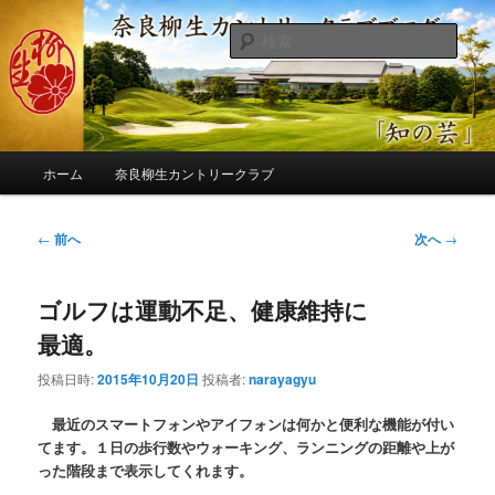
メ
季節の話題、クラブの出来事、コースの改修・更新作業、ゴルフに関する随
筆、喜怒哀楽などを気まぐれに発信します。
イ
検
ン
索
コ
奈良柳生カントリークラブ総支配人
ン
ブログ
テ
ン
メ
ツ
ホーム
奈良柳生カントリークラブ
イ
へ
ン
移
メ
投
←
前へ
次へ
→
動
ニ
稿
ュ
ナ
ー
ゴルフは運動不足、健康維持に
ビ
ゲ
最適。
ー
シ
投稿日時:
2015年10月20日
投稿者:
narayagyu
ョ
ン
最近のスマートフォンやアイフォンは何かと便利な機能が付い
てます。１日の歩行数やウォーキング、ランニングの距離や上が
った階段まで表示してくれます。