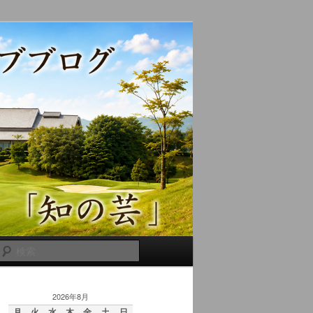
検
索
2026年8月
月
火
水
木
金
土
日