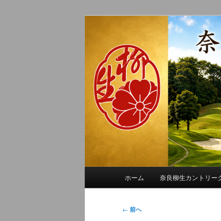
メ
季節の話題、クラブの出来事、
イ
れに発信します。
ン
奈良柳生カン
コ
ン
テ
ン
ツ
へ
移
動
メ
ホーム
奈良柳生カントリー
イ
ン
メ
投
←
前へ
ニ
稿