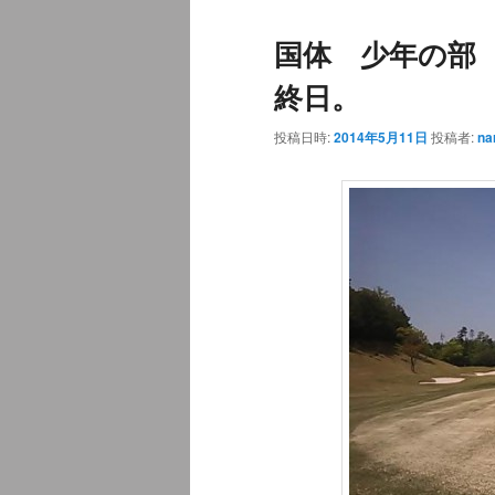
ュ
ナ
国体 少年の部
ー
ビ
ゲ
終日。
ー
シ
投稿日時:
2014年5月11日
投稿者:
na
ョ
ン