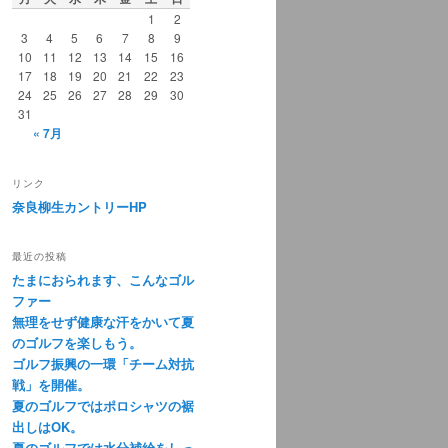
1
2
3
4
5
6
7
8
9
10
11
12
13
14
15
16
17
18
19
20
21
22
23
24
25
26
27
28
29
30
31
« 7月
リンク
奈良柳生カントリーHP
最近の投稿
たまにおられます、こんなゴル
ファー
無理をせず健康な汗をかいて夏
のゴルフを楽しもう。
ゴルフ振興の一環「チーム対抗
戦」を開催。
夏のゴルフではポロシャツの裾
出しはOK。
夏のゴルフでは水分補給をしっ