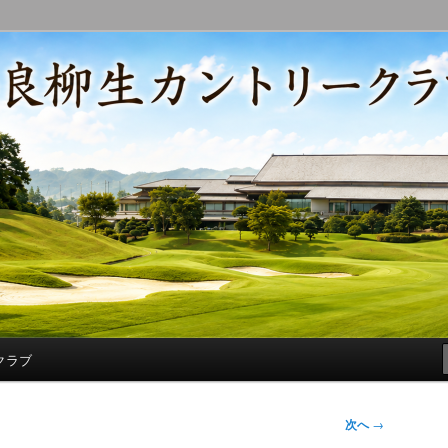
コースの改修・更新作業、ゴルフに関する随筆、喜怒哀楽などを気まぐ
トリークラブ総支配人ブログ
クラブ
次へ
→