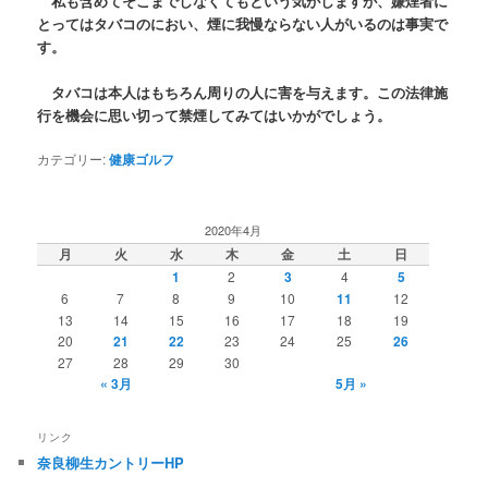
私も含めてそこまでしなくてもという気がしますが、嫌煙者に
とってはタバコのにおい、煙に我慢ならない人がいるのは事実で
す。
タバコは本人はもちろん周りの人に害を与えます。この法律施
行を機会に思い切って禁煙してみてはいかがでしょう。
カテゴリー:
健康ゴルフ
2020年4月
月
火
水
木
金
土
日
1
2
3
4
5
6
7
8
9
10
11
12
13
14
15
16
17
18
19
20
21
22
23
24
25
26
27
28
29
30
« 3月
5月 »
リンク
奈良柳生カントリーHP