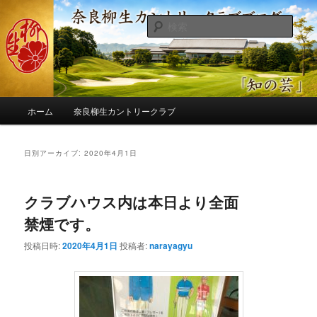
メ
サ
季節の話題、クラブの出来事、コースの改修・更新作業、ゴルフに関する随
筆、喜怒哀楽などを気まぐれに発信します。
イ
ブ
検
ン
コ
索
コ
ン
奈良柳生カントリークラブ総支配人
ン
テ
ブログ
テ
ン
ン
ツ
メ
ツ
へ
ホーム
奈良柳生カントリークラブ
イ
へ
移
ン
移
動
メ
日別アーカイブ:
2020年4月1日
動
ニ
ュ
ー
クラブハウス内は本日より全面
禁煙です。
投稿日時:
2020年4月1日
投稿者:
narayagyu