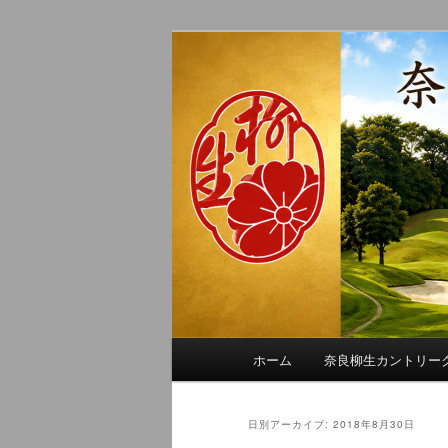
メ
サ
季節の話題、クラブの出来事、
イ
ブ
れに発信します。
ン
コ
奈良柳生カン
コ
ン
ン
テ
テ
ン
ン
ツ
ツ
へ
へ
移
移
動
動
メ
ホーム
奈良柳生カントリー
イ
ン
メ
日別アーカイブ:
2018年8月30日
ニ