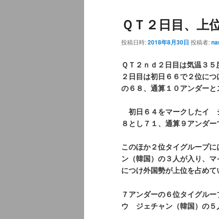
ュ
ＱＴ２日目、上
ー
投稿日時:
2018年8月30日
投稿者:
na
ＱＴ２ｎｄ２日目は気温３５
２日目は初日６６で２位につ
の６８、
通算１０アンダーと
初日６４をマークしたイ 
８とし７１、
通算９アンダー
このほか２位タイグループに
ン（韓国）の３人が入り、
マ
につけ外国勢が上位を占めて
７アンダーの６位タイグルー
ウ ジェチャン（韓国）の５