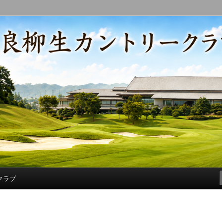
コースの改修・更新作業、ゴルフに関する随筆、喜怒哀楽などを気まぐ
トリークラブ総支配人ブログ
クラブ