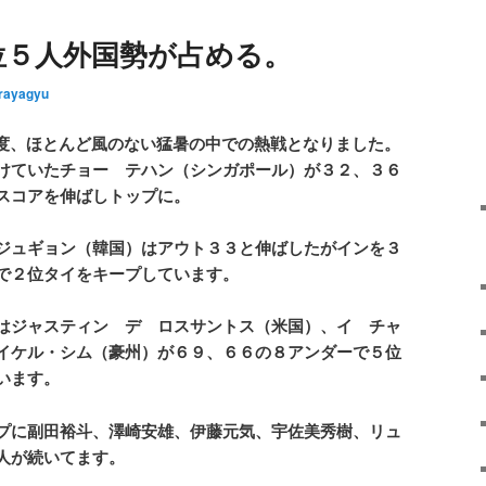
位５人外国勢が占める。
rayagyu
度、ほとんど風のない猛暑の中での熱戦となりました。
けていたチョー テハン（シンガポール）が３２、３６
スコアを伸ばしトップに。
ジュギョン（韓国）はアウト３３と伸ばしたがインを３
で２位タイをキープしています。
はジャスティン デ ロスサントス（米国）、イ チャ
イケル・シム（豪州）が６９、６６の８アンダーで５位
います。
プに副田裕斗、澤崎安雄、伊藤元気、宇佐美秀樹、リュ
人が続いてます。