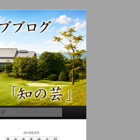
検
索
2018年8月
月
火
水
木
金
土
日