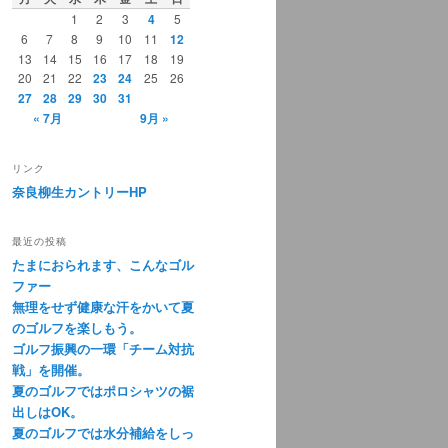
1
2
3
4
5
6
7
8
9
10
11
12
13
14
15
16
17
18
19
20
21
22
23
24
25
26
27
28
29
30
31
« 7月
9月 »
リンク
奈良柳生カントリーHP
最近の投稿
たまにおられます、こんなゴル
ファー
無理をせず健康な汗をかいて夏
のゴルフを楽しもう。
ゴルフ振興の一環「チーム対抗
戦」を開催。
夏のゴルフではポロシャツの裾
出しはOK。
夏のゴルフでは水分補給をしっ