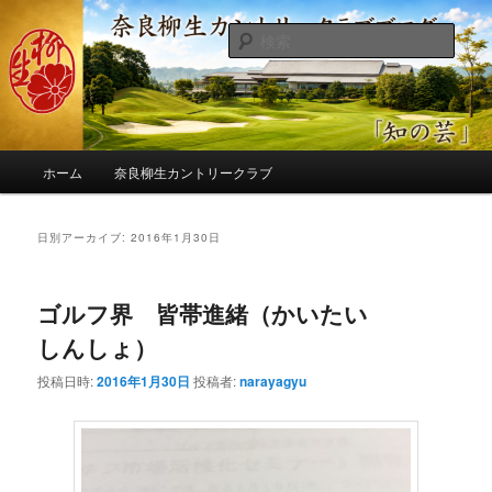
メ
サ
季節の話題、クラブの出来事、コースの改修・更新作業、ゴルフに関する随
筆、喜怒哀楽などを気まぐれに発信します。
イ
ブ
検
ン
コ
索
コ
ン
奈良柳生カントリークラブ総支配人
ン
テ
ブログ
テ
ン
ン
ツ
メ
ツ
へ
ホーム
奈良柳生カントリークラブ
イ
へ
移
ン
移
動
メ
日別アーカイブ:
2016年1月30日
動
ニ
ュ
ー
ゴルフ界 皆帯進緒（かいたい
しんしょ）
投稿日時:
2016年1月30日
投稿者:
narayagyu