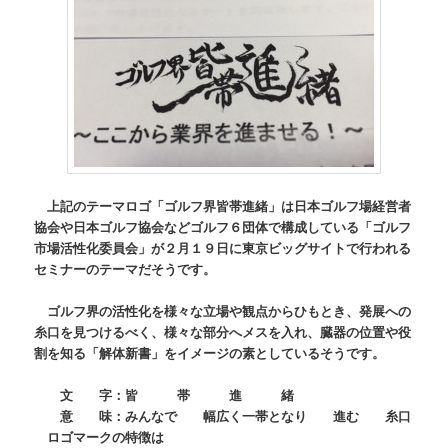
上記のテーマロゴ「ゴルフ界皆帯進緒」は日本ゴルフ場経営者
協会や日本ゴルフ協会などゴルフ６団体で構成している「ゴルフ
市場活性化委員会」が２月１９日に東京ビッグサイトで行われる
セミナーのテーマだそうです。
ゴルフ界の活性化を様々な立場や観点からひもとき、発展への
糸口を見つけるべく、様々な部分へメスを入れ、臓器の位置や役
割を知る「解体新書」をイメージの素としているそうです。
文 字：皆 帯 進 緒
意 味：みんなで 幅広く一帯となり 進む 糸口
ロゴマークの特徴は