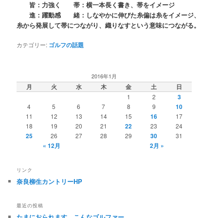
皆：力強く 帯：横一本長く書き、帯をイメージ
進：躍動感 緒：しなやかに伸びた糸偏は糸をイメージ、
糸から発展して帯につながり、織りなすという意味につながる。
カテゴリー:
ゴルフの話題
2016年1月
月
火
水
木
金
土
日
1
2
3
4
5
6
7
8
9
10
11
12
13
14
15
16
17
18
19
20
21
22
23
24
25
26
27
28
29
30
31
« 12月
2月 »
リンク
奈良柳生カントリーHP
最近の投稿
たまにおられます、こんなゴルファー