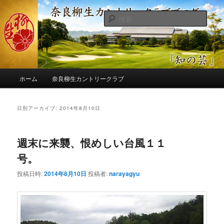
メ
サ
季節の話題、クラブの出来事、コースの改修・更新作業、ゴルフに関する随
筆、喜怒哀楽などを気まぐれに発信します。
イ
ブ
検
ン
コ
索
コ
ン
奈良柳生カントリークラブ総支配人
ン
テ
ブログ
テ
ン
ン
ツ
メ
ツ
へ
ホーム
奈良柳生カントリークラブ
イ
へ
移
ン
移
動
メ
日別アーカイブ:
2014年8月10日
動
ニ
ュ
ー
週末に来襲、恨めしい台風１１
号。
投稿日時:
2014年8月10日
投稿者:
narayagyu