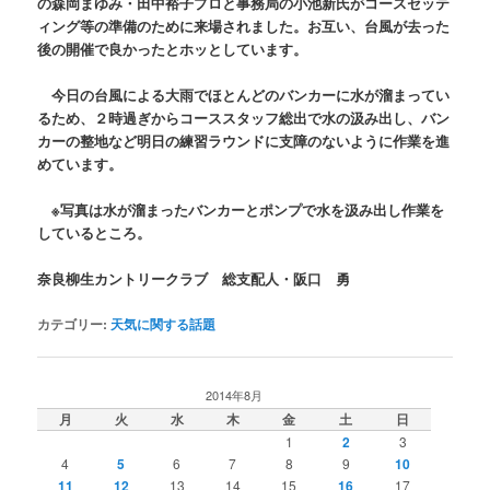
の森岡まゆみ・田中裕子プロと事務局の小池新氏がコースセッテ
ィング等の準備のために来場されました。お互い、台風が去った
後の開催で良かったとホッとしています。
今日の台風による大雨でほとんどのバンカーに水が溜まってい
るため、２時過ぎからコーススタッフ総出で水の汲み出し、バン
カーの整地など明日の練習ラウンドに支障のないように作業を進
めています。
※写真は水が溜まったバンカーとポンプで水を汲み出し作業を
しているところ。
奈良柳生カントリークラブ 総支配人・阪口 勇
カテゴリー:
天気に関する話題
2014年8月
月
火
水
木
金
土
日
1
2
3
4
5
6
7
8
9
10
11
12
13
14
15
16
17