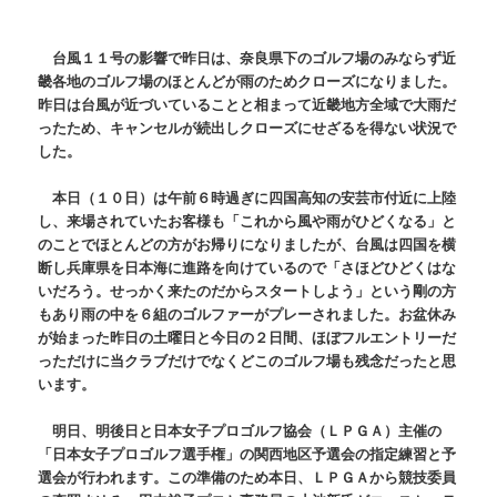
台風１１号の影響で昨日は、奈良県下のゴルフ場のみならず近
畿各地のゴルフ場のほとんどが雨のためクローズになりました。
昨日は台風が近づいていることと相まって近畿地方全域で大雨だ
ったため、キャンセルが続出しクローズにせざるを得ない状況で
した。
本日（１０日）は午前６時過ぎに四国高知の安芸市付近に上陸
し、来場されていたお客様も「これから風や雨がひどくなる」と
のことでほとんどの方がお帰りになりましたが、台風は四国を横
断し兵庫県を日本海に進路を向けているので「さほどひどくはな
いだろう。せっかく来たのだからスタートしよう」という剛の方
もあり雨の中を６組のゴルファーがプレーされました。お盆休み
が始まった昨日の土曜日と今日の２日間、ほぼフルエントリーだ
っただけに当クラブだけでなくどこのゴルフ場も残念だったと思
います。
明日、明後日と日本女子プロゴルフ協会（ＬＰＧＡ）主催の
「日本女子プロゴルフ選手権」の関西地区予選会の指定練習と予
選会が行われます。この準備のため本日、ＬＰＧＡから競技委員