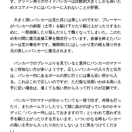
す。グリーン周りのサイドバンカーは比較的大きくしかも深いた
めスコアメークにはバンカーに入れないことが肝要。
大きく深いバンカーは見た目には美しいのですが、プレーヤー
がバンカーの斜面（土手）を駆け下りたり駆け上がったりするた
めに、一部崩落したり窪んだりして醜くなってしまいた。このた
め冬の間に復元改修工事を順次行っています。改修を終えたバン
カーは芝の養生中です。梅雨明けにはしっかり芝の根も張り付き
元の美しいバンカーに復元されます。
バンカーでのプレーぶりを見ていると意外にバンカーのマナー
をご存知ない方が多いようです。正しいバンカーの入り方と出方
は、バンカー内にあるボールの所に行くには最も近い所から入
る。これはこれで正しいのですが、ただ急な法面いわゆる高い土
手に近い場合は、遠くても低い所から入って行くのが正解です。
バンカーでのマナーが分かっていても一発で出ず、何発も打っ
たり、またホームランしたりして頭に血がのぼっているのかキャ
ディに「バンカー均しはしておきますので」といわれて思わず土
手を駆け上がったりする方もいます。いついかなる時もバンカー
の高い土手から入ったり出たりしないように気をつけてくださ
い。