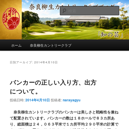
メ
サ
季節の話題、クラブの出来事、コースの改修・更新作業、ゴルフに関する随
筆、喜怒哀楽などを気まぐれに発信します。
イ
ブ
検
ン
コ
索
コ
ン
奈良柳生カントリークラブ総支配人
ン
テ
ブログ
テ
ン
ン
ツ
メ
ツ
へ
ホーム
奈良柳生カントリークラブ
イ
へ
移
ン
移
動
メ
日別アーカイブ:
2014年4月10日
動
ニ
ュ
ー
バンカーの正しい入り方、出方
について。
投稿日時:
2014年4月10日
投稿者:
narayagyu
奈良柳生カントリークラブのバンカーは美しさと戦略性を兼ね
て配置されています。バンカーの数は１８ホールで８３カ所あ
り、総面積は２４，０６３平米で１カ所平均２９０平米の計算で