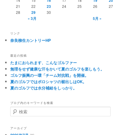
14
15
16
17
18
19
20
21
22
23
24
25
26
27
28
29
30
« 3月
5月 »
リンク
奈良柳生カントリーHP
最近の投稿
たまにおられます、こんなゴルファー
無理をせず健康な汗をかいて夏のゴルフを楽しもう。
ゴルフ振興の一環「チーム対抗戦」を開催。
夏のゴルフではポロシャツの裾出しはOK。
夏のゴルフでは水分補給をしっかり。
ブログ内のキーワードを検索
検
索
アーカイブ