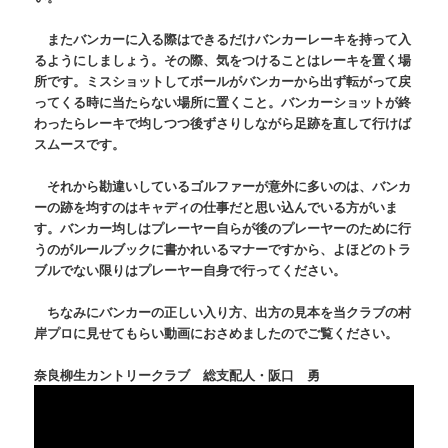
またバンカーに入る際はできるだけバンカーレーキを持って入
るようにしましょう。その際、気をつけることはレーキを置く場
所です。ミスショットしてボールがバンカーから出ず転がって戻
ってくる時に当たらない場所に置くこと。バンカーショットが終
わったらレーキで均しつつ後ずさりしながら足跡を直して行けば
スムースです。
それから勘違いしているゴルファーが意外に多いのは、バンカ
ーの跡を均すのはキャディの仕事だと思い込んでいる方がいま
す。バンカー均しはプレーヤー自らが後のプレーヤーのために行
うのがルールブックに書かれいるマナーですから、よほどのトラ
ブルでない限りはプレーヤー自身で行ってください。
ちなみにバンカーの正しい入り方、出方の見本を当クラブの村
岸プロに見せてもらい動画におさめましたのでご覧ください。
奈良柳生カントリークラブ 総支配人・阪口 勇