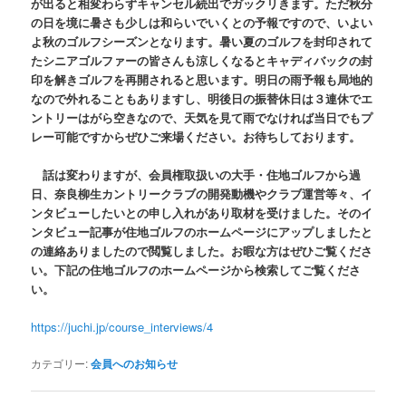
が出ると相変わらずキャンセル続出でガックリきます。ただ秋分
の日を境に暑さも少しは和らいでいくとの予報ですので、いよい
よ秋のゴルフシーズンとなります。暑い夏のゴルフを封印されて
たシニアゴルファーの皆さんも涼しくなるとキャディバックの封
印を解きゴルフを再開されると思います。明日の雨予報も局地的
なので外れることもありますし、明後日の振替休日は３連休でエ
ントリーはがら空きなので、天気を見て雨でなければ当日でもプ
レー可能ですからぜひご来場ください。お待ちしております。
話は変わりますが、会員権取扱いの大手・住地ゴルフから過
日、奈良柳生カントリークラブの開発動機やクラブ運営等々、イ
ンタビューしたいとの申し入れがあり取材を受けました。そのイ
ンタビュー記事が住地ゴルフのホームページにアップしましたと
の連絡ありましたので閲覧しました。お暇な方はぜひご覧くださ
い。下記の住地ゴルフのホームページから検索してご覧くださ
い。
https://juchi.jp/course_interviews/4
カテゴリー:
会員へのお知らせ