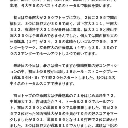
出場、各大学５名のベスト４名のトータルで順位を競います。
初日は立命館大が２９０でトップに立ち、２位に２９５で関西
福祉大、３位に龍谷大が３０８で続く。以下京大３１１、甲南大
３１２、流通科学大３１５が最終日に進出。阪大３１９と桃山学
院大３３０は予選通過できませんでした。個人では関西福祉大の
三原颯真（１年）が３４、３５の素晴らしいゴルフで６９、３ア
ンダーをマーク。立命館大の伊藤悠真（４年）も３５、３５の７
０の２アンダーでホールアウトし２位で続いてます。
最終日の今日は、暑さは残ってますが快晴微風の好コンディシ
ョンの中、初日上位６校が出場し１８ホール・ストロークプレー
（通算３６H・S）で７時２０分スタートしました。順位は５名
中４名のトータルスコアで決まります。
前日トップの立命館大は伊藤悠真の７１をはじめ原匠生７２、
中川海大７３、吉田慎之介７４、トータル２９０でホールアウ
ト。前日の２９０との通算５８０で見事優勝しました。前日２９
５で２位だった関西福祉大が５名全員が７０台の好スコアをマー
クしましたが３０１、通算５９６となり１６打差で２位に終わり
ました。３位は龍谷大が通算６１５で入りました。成績は下記の