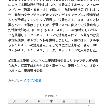
によって本日決勝が行われました。決勝は２７ホール・ストロー
クプレー（通算４５Ｈ・Ｓ）で雨の中、熱戦が繰り広げられまし
た。昨年のクラブチャンピオンでハンディキャップ１の清光英成
さんが予選を７１でトップ通過し、決勝も３４、３９、４０と快
調なペースで飛ばしましたが、予選７３の３位タイで決勝進出し
た辻隆太郎さん（HD６）も４０、４０、３８の素晴らしいゴル
フを展開しトータルネット１８２で清光さんに２・５差をつけ見
事逆転優勝、キャプテン杯を獲得しました。２位にはトータルネ
ット１８４・５の清光さん、そして３位には上杉公一さん（HD
６）が４１、４１、４２、トータルネット１８８で入りました。
※写真上は優勝した辻さんに藤原競技委員よりキャプテン杯が贈
られた。写真下は右から２位・清光さん、優勝・辻さん、３位・
上杉さん、藤原競技委員
カテゴリー:
クラブの話題
2024年9月
月
火
水
木
金
土
日
1