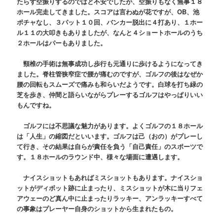
たらず空振りするのではと不安でしたが、空振りもなく無事１８
ホール完走してきました。スコアは言わぬが花ですが、OB、池
ポチャなし、３パット１０回、バンカー脱出に４打あり、１ホー
ル１１の大叩きもありましたが、なんと４ショートホールのうち
２ホールはパーもありました。
頸椎の手術は無事成功し歩行も元通りに歩けるようになってき
ました。脊柱管狭窄症で腰が痛むのですが、ゴルフの後はなぜか
腰の回転もスムーズで痛みも和らいだようです。白球を打ち緑の
芝を歩き、仲間と語らいながらプレーするゴルフはやっぱりいい
もんですね。
ゴルフには不思議な魅力があります。よくゴルフの１８ホール
は「人生」の縮図だといいます。ゴルフは己（おの）がプレーし
て行き、その結果は自らが責任を負う「自己責任」のスポーツで
す。１８ホールのラウンド中、様々な場面に遭遇します。
ナイスショットもあればミスショットもあります。ナイスショ
ットがディボット跡に止まったり、ミスショットが木に当りフェ
アウェーのど真ん中に止まったりラッキー、アンラッキーすべて
の事象はプレーヤー自身のショットから生まれたもの。