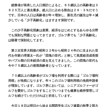
総務省が発表した人口推計によると、６５歳以上の高齢者は３
６２５万人と過去最多。総人口に占める割合は２９・３％だそう
です。日本の人口は高齢者が年々増加し、新生児の誕生は年々減
少している「少子高齢化」はますます深刻です。
この少子高齢化現象は産業、経済をはじめとするあらゆる分野
でも深刻な問題となってきてます。ゴルフ界でも「少子高齢化」
は顕著で深刻化してます。
第２次世界大戦後の昭和２２年から昭和２４年のに生まれた世
代を作家の堺屋太一氏が「団塊の世代」と称して高度経済成長期
やバブル期の日本経済の底を支えてきました。この団塊の世代も
今や７５歳以上の後期高齢者となっています。
７０歳以上の高齢者がゴルフ場を利用する際には「ゴルフ場利
用税」が免税になります。年々このゴルフ場利用税の免税申請者
が増加しています。ゴルフ界においては、シニアゴルファーがゴ
ルフを愛好しゴルフをすることでいつまでも健康を維持管理しゴ
ルフを続けていただければと祈念しています。
今日１８日は明日から始まる関西学生ゴルフ連盟の秋季２部大