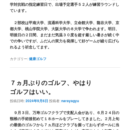
学対抗戦の指定練習日で、出場予定選手５２人が練習ラウンドし
ています。
２部校は甲南大学、流通科学大学、立命館大学、龍谷大学、京
都大学、桃山学院大学、大阪大学の８大学で争われます。明日、
明後日の２日間、まだまだ気温３０度を超す厳しい暑さが続く中
での争いですが、ふだんの実力を発揮して好ゲームが繰り広げら
れるよう祈念してます。
カテゴリー:
健康ゴルフ
７ヵ月ぶりのゴルフ、やはり
ゴルフはいい。
投稿日時:
2024年9月6日
投稿者:
narayagyu
９月３日、万寿ゴルフクラブで支配人会があり、６月２４日の
頸椎の手術後初めて１８ホールをプレーしてきました。２月上旬
の最後のゴルフから７ヵ月ほどクラブを握っておらずボールに当