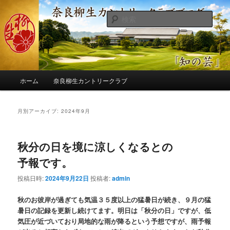
メ
サ
季節の話題、クラブの出来事、コースの改修・更新作業、ゴルフに関する随
筆、喜怒哀楽などを気まぐれに発信します。
イ
ブ
検
ン
コ
索
コ
ン
奈良柳生カントリークラブ総支配人
ン
テ
ブログ
テ
ン
ン
ツ
メ
ツ
へ
ホーム
奈良柳生カントリークラブ
イ
へ
移
ン
移
動
メ
月別アーカイブ:
2024年9月
動
ニ
ュ
ー
秋分の日を境に涼しくなるとの
予報です。
投稿日時:
2024年9月22日
投稿者:
admin
秋のお彼岸が過ぎても気温３５度以上の猛暑日が続き、９月の猛
暑日の記録を更新し続けてます。明日は「秋分の日」ですが、低
気圧が近づいており局地的な雨が降るという予想ですが、雨予報