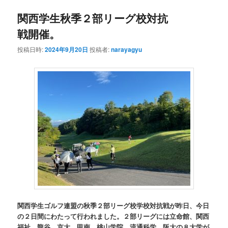
関西学生秋季２部リーグ校対抗
戦開催。
投稿日時:
2024年9月20日
投稿者:
narayagyu
関西学生ゴルフ連盟の秋季２部リーグ校学校対抗戦が昨日、今日
の２日間にわたって行われました。２部リーグには立命館、関西
福祉、龍谷、京大、甲南、桃山学院、流通科学、阪大の８大学が