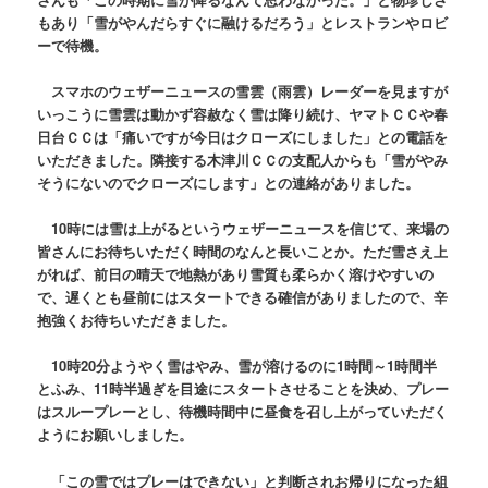
もあり「雪がやんだらすぐに融けるだろう」とレストランやロビ
ーで待機。
スマホのウェザーニュースの雪雲（雨雲）レーダーを見ますが
いっこうに雪雲は動かず容赦なく雪は降り続け、ヤマトＣＣや春
日台ＣＣは「痛いですが今日はクローズにしました」との電話を
いただきました。隣接する木津川ＣＣの支配人からも「雪がやみ
そうにないのでクローズにします」との連絡がありました。
10時には雪は上がるというウェザーニュースを信じて、来場の
皆さんにお待ちいただく時間のなんと長いことか。ただ雪さえ上
がれば、前日の晴天で地熱があり雪質も柔らかく溶けやすいの
で、遅くとも昼前にはスタートできる確信がありましたので、辛
抱強くお待ちいただきました。
10時20分ようやく雪はやみ、雪が溶けるのに1時間～1時間半
とふみ、11時半過ぎを目途にスタートさせることを決め、プレー
はスループレーとし、待機時間中に昼食を召し上がっていただく
ようにお願いしました。
「この雪ではプレーはできない」と判断されお帰りになった組