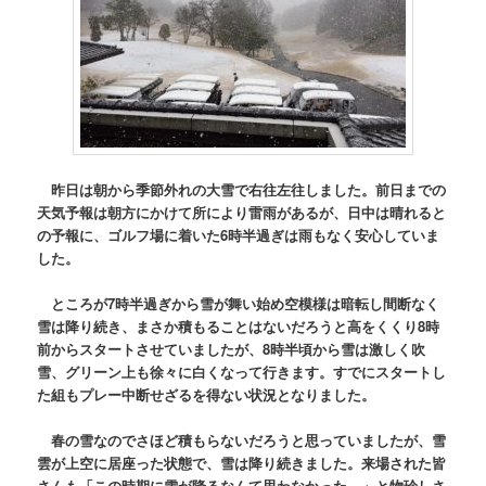
昨日は朝から季節外れの大雪で右往左往しました。前日までの
天気予報は朝方にかけて所により雷雨があるが、日中は晴れると
の予報に、ゴルフ場に着いた6時半過ぎは雨もなく安心していま
した。
ところが7時半過ぎから雪が舞い始め空模様は暗転し間断なく
雪は降り続き、まさか積もることはないだろうと高をくくり8時
前からスタートさせていましたが、8時半頃から雪は激しく吹
雪、グリーン上も徐々に白くなって行きます。すでにスタートし
た組もプレー中断せざるを得ない状況となりました。
春の雪なのでさほど積もらないだろうと思っていましたが、雪
雲が上空に居座った状態で、雪は降り続きました。来場された皆
さんも「この時期に雪が降るなんて思わなかった。」と物珍しさ