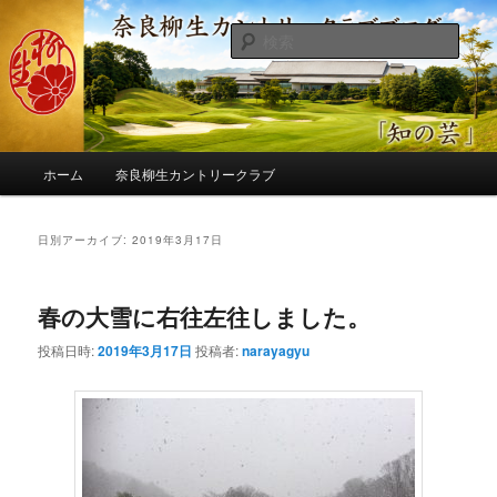
メ
サ
季節の話題、クラブの出来事、コースの改修・更新作業、ゴルフに関する随
筆、喜怒哀楽などを気まぐれに発信します。
イ
ブ
検
ン
コ
索
コ
ン
奈良柳生カントリークラブ総支配人
ン
テ
ブログ
テ
ン
ン
ツ
メ
ツ
へ
ホーム
奈良柳生カントリークラブ
イ
へ
移
ン
移
動
メ
日別アーカイブ:
2019年3月17日
動
ニ
ュ
ー
春の大雪に右往左往しました。
投稿日時:
2019年3月17日
投稿者:
narayagyu