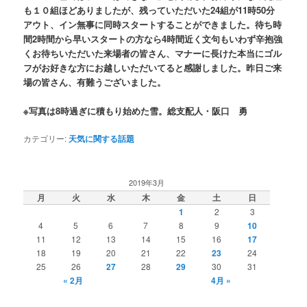
も１０組ほどありましたが、残っていただいた24組が11時50分
アウト、イン無事に同時スタートすることができました。待ち時
間2時間から早いスタートの方なら4時間近く文句もいわず辛抱強
くお待ちいただいた来場者の皆さん、マナーに長けた本当にゴル
フがお好きな方にお越しいただいてると感謝しました。昨日ご来
場の皆さん、有難うございました。
※写真は8時過ぎに積もり始めた雪。総支配人・阪口 勇
カテゴリー:
天気に関する話題
2019年3月
月
火
水
木
金
土
日
1
2
3
4
5
6
7
8
9
10
11
12
13
14
15
16
17
18
19
20
21
22
23
24
25
26
27
28
29
30
31
« 2月
4月 »